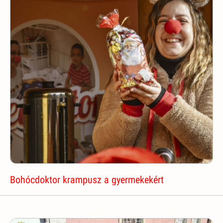
Bohócdoktor krampusz a gyermekekért