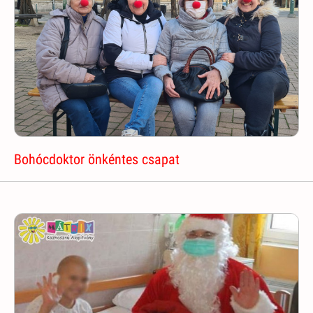
Bohócdoktor önkéntes csapat