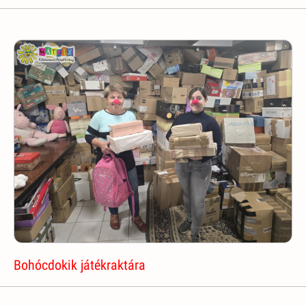
Bohócdokik játékraktára