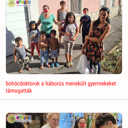
bohócdoktorok a háborús menekült gyermekeket
támogatták