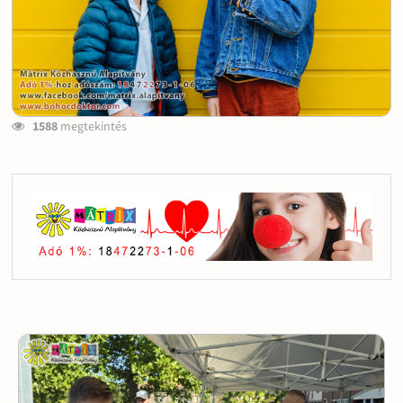
1588
megtekintés