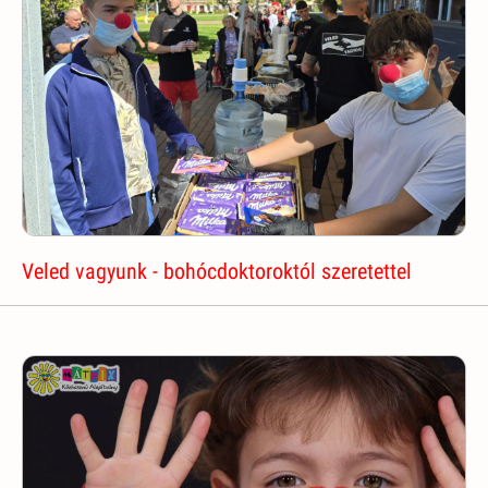
Veled vagyunk - bohócdoktoroktól szeretettel