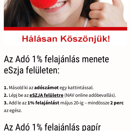
Az Adó 1% felajánlás menete
eSzja felületen:
1.
Másold ki az
adószámot
egy kattintással.
2.
Lépj be az
eSZJA felületre
(NAV online adóbevallás).
3.
Add le az
1% felajánlást
május 20-ig – mindössze
2 perc
az egész.
Az Adó 1% felajánlás papír