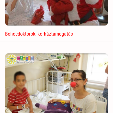
Bohócdoktorok, kórháztámogatás