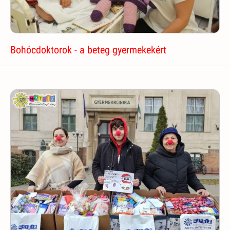
Bohócdoktorok - a beteg gyermekekért