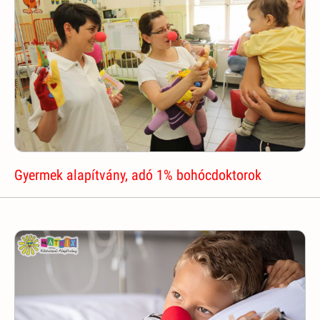
Gyermek alapítvány, adó 1% bohócdoktorok