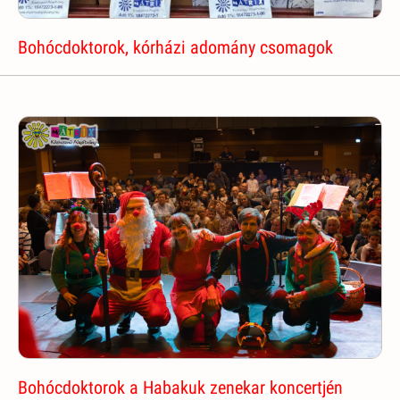
Bohócdoktorok, kórházi adomány csomagok
Bohócdoktorok a Habakuk zenekar koncertjén