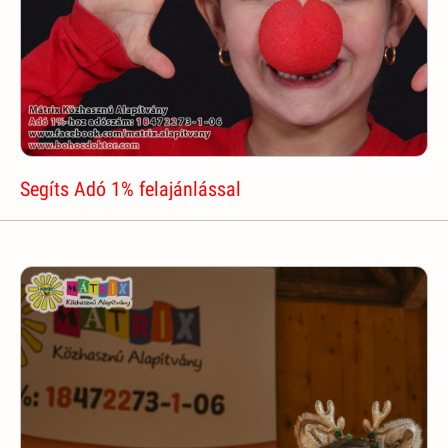
Segíts Adó 1% felajánlással