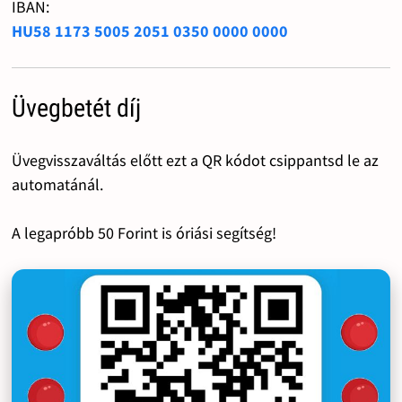
IBAN:
HU58 1173 5005 2051 0350 0000 0000
Üvegbetét díj
Üvegvisszaváltás előtt ezt a QR kódot csippantsd le az
automatánál.
A legapróbb 50 Forint is óriási segítség!