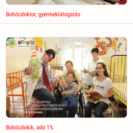
Bohócdoktor, gyermeklátogatás
Bohócdokik, adó 1%