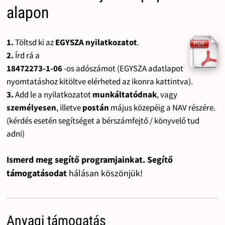
alapon
1.
Töltsd ki az
EGYSZA nyilatkozatot
.
2.
Írd rá a
18472273-1-06
-os adószámot (EGYSZA adatlapot
nyomtatáshoz kitöltve elérheted az ikonra kattintva).
3.
Add le a nyilatkozatot
munkáltatódnak
, vagy
személyesen
, illetve
postán
május közepéig a NAV részére.
(kérdés esetén segítséget a bérszámfejtő / könyvelő tud
adni)
Ismerd meg segítő programjainkat. Segítő
támogatásodat
hálásan köszönjük!
Anyagi támogatás