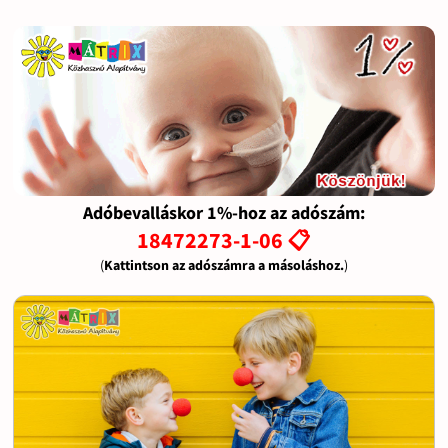
Adóbevalláskor 1%-hoz az adószám:
18472273-1-06 📋
(
Kattintson az adószámra a másoláshoz.
)