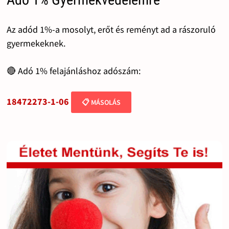
Az adód 1%-a mosolyt, erőt és reményt ad a rászoruló
gyermekeknek.
🔴 Adó 1% felajánláshoz adószám:
18472273-1-06
📋 MÁSOLÁS