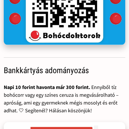
Bankkártyás adományozás
Napi 10 forint havonta már 300 forint.
Ennyiből tíz
bohócorr vagy egy színes ceruza is megvásárolható –
apróság, ami egy gyermeknek mégis mosolyt és erőt
adhat. 🤍 Segítenél? Hálásan köszönjük!