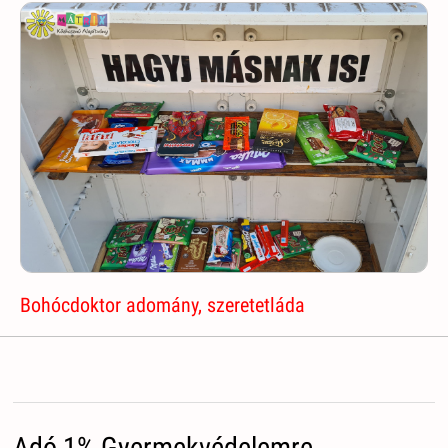
Bohócdoktor adomány, szeretetláda
Adó 1% Gyermekvédelemre