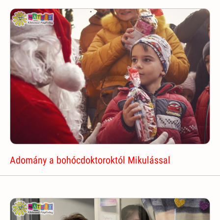
Adomány a bohócdoktoroktól Mikulással