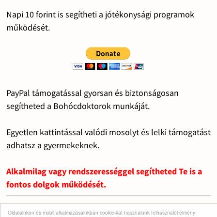
Napi 10 forint is segítheti a jótékonysági programok
működését.
PayPal támogatással gyorsan és biztonságosan
segítheted a Bohócdoktorok munkáját.
Egyetlen kattintással valódi mosolyt és lelki támogatást
adhatsz a gyermekeknek.
Alkalmilag vagy rendszerességgel segítheted Te is a
fontos dolgok működését.
Oldalainkon és mobil alkalmazásainkban cookie-kat használunk felhasználói élmény