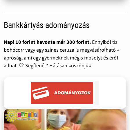
Bankkártyás adományozás
Napi 10 forint havonta már 300 forint.
Ennyiből tíz
bohócorr vagy egy színes ceruza is megvásárolható –
apróság, ami egy gyermeknek mégis mosolyt és erőt
adhat. 🤍 Segítenél? Hálásan köszönjük!