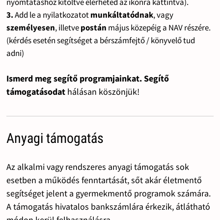
nyomtatáshoz kitöltve elérheted az ikonra kattintva).
3.
Add le a nyilatkozatot
munkáltatódnak
, vagy
személyesen
, illetve
postán
május közepéig a NAV részére.
(kérdés esetén segítséget a bérszámfejtő / könyvelő tud
adni)
Ismerd meg segítő programjainkat. Segítő
támogatásodat
hálásan köszönjük!
Anyagi támogatás
Az alkalmi vagy rendszeres anyagi támogatás sok
esetben a működés fenntartását, sőt akár életmentő
segítséget jelent a gyermekmentő programok számára.
A támogatás hivatalos bankszámlára érkezik, átlátható
módon kerül felhasználásra.