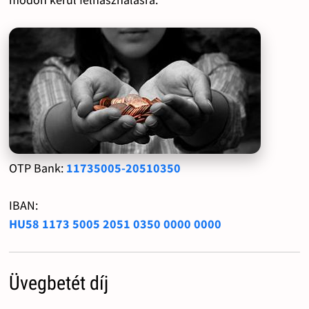
OTP Bank:
11735005-20510350
IBAN:
HU58 1173 5005 2051 0350 0000 0000
Üvegbetét díj