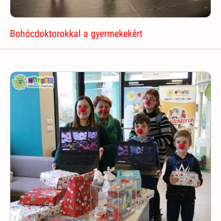
Bohócdoktorokkal a gyermekekért