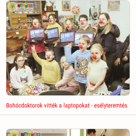
Bohócdoktorok vitték a laptopokat - esélyteremtés