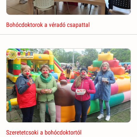
Bohócdoktorok a véradó csapattal
Szeretetcsoki a bohócdoktortól