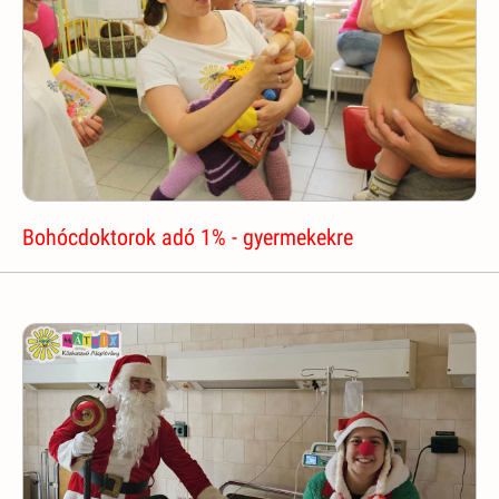
Bohócdoktorok adó 1% - gyermekekre