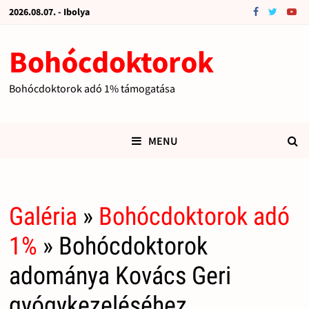
2026.08.07. - Ibolya
Bohócdoktorok
Bohócdoktorok adó 1% támogatása
MENU
Galéria
»
Bohócdoktorok adó
1%
» Bohócdoktorok
adománya Kovács Geri
gyógykezeléséhez