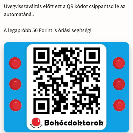
Üvegvisszaváltás előtt ezt a QR kódot csippantsd le az
automatánál.
A legapróbb 50 Forint is óriási segítség!