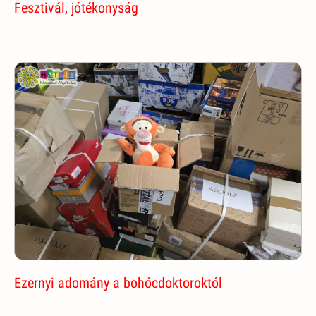
Fesztivál, jótékonyság
Ezernyi adomány a bohócdoktoroktól