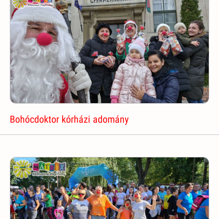
Bohócdoktor kórházi adomány