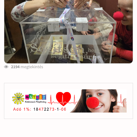
2194
megtekintés