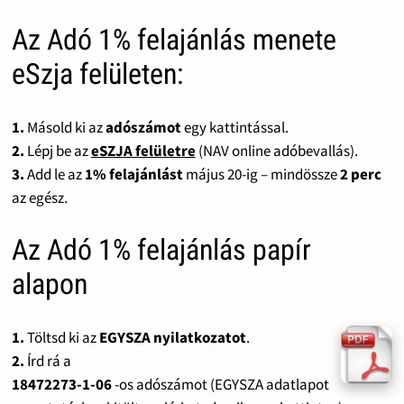
Az Adó 1% felajánlás menete
eSzja felületen:
1.
Másold ki az
adószámot
egy kattintással.
2.
Lépj be az
eSZJA felületre
(NAV online adóbevallás).
3.
Add le az
1% felajánlást
május 20-ig – mindössze
2 perc
az egész.
Az Adó 1% felajánlás papír
alapon
1.
Töltsd ki az
EGYSZA nyilatkozatot
.
2.
Írd rá a
18472273-1-06
-os adószámot (EGYSZA adatlapot