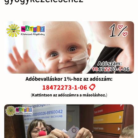
Adóbevalláskor 1%-hoz az adószám:
18472273-1-06 📋
(
Kattintson az adószámra a másoláshoz.
)