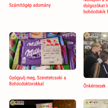
Számítógép adomány
dolgozókat 
bohócdokik 
Gyógyulj meg, Szeretetcsoki a
Bohócdoktorokkal
Önkéntesek