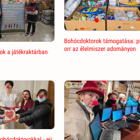
Bohócdoktorok támogatása: p
orr az élelmiszer adományon
k a játékraktárban
ohócdoktorokkal - eü