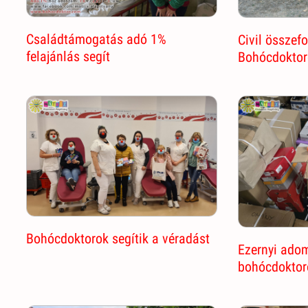
Családtámogatás adó 1%
Civil összef
felajánlás segít
Bohócdoktor
Bohócdoktorok segítik a véradást
Ezernyi ado
bohócdoktor