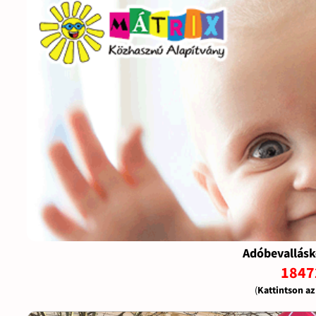
Adóbevallásk
1847
(
Kattintson a