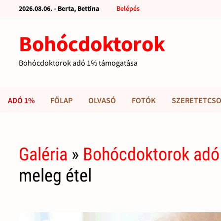
2026.08.06. - Berta, Bettina
Belépés
Bohócdoktorok
Bohócdoktorok adó 1% támogatása
ADÓ 1%
FŐLAP
OLVASÓ
FOTÓK
SZERETETCSO
Galéria
»
Bohócdoktorok adó
meleg étel