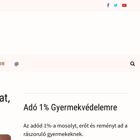
OR
@
at,
Adó 1% Gyermekvédelemre
Az adód 1%-a mosolyt, erőt és reményt ad a
rászoruló gyermekeknek.