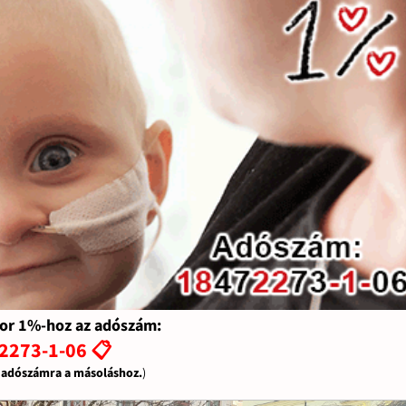
or 1%-hoz az adószám:
2273-1-06 📋
z adószámra a másoláshoz.
)