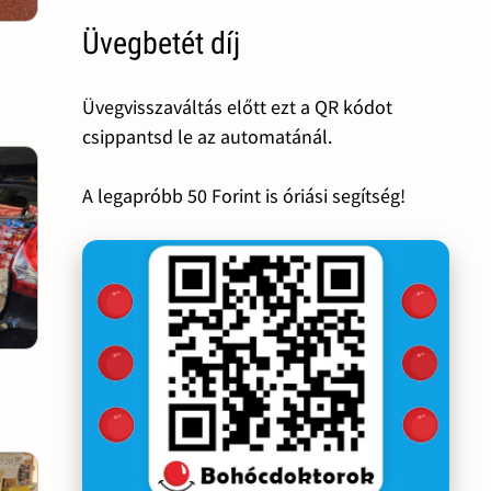
Üvegbetét díj
Üvegvisszaváltás előtt ezt a QR kódot
csippantsd le az automatánál.
A legapróbb 50 Forint is óriási segítség!