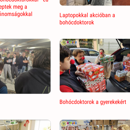
leptek meg a
finomságokkal
Laptopokkal akcióban a
bohócdoktorok
Bohócdoktorok a gyerekekért