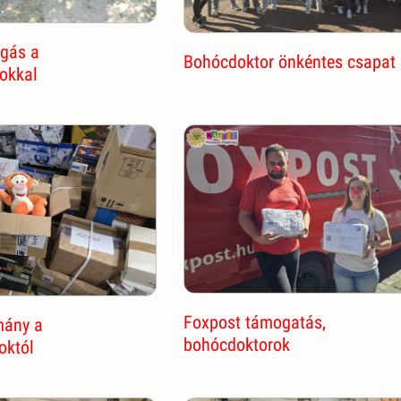
ogás a
Bohócdoktor önkéntes csapat
okkal
Foxpost támogatás,
mány a
bohócdoktorok
októl