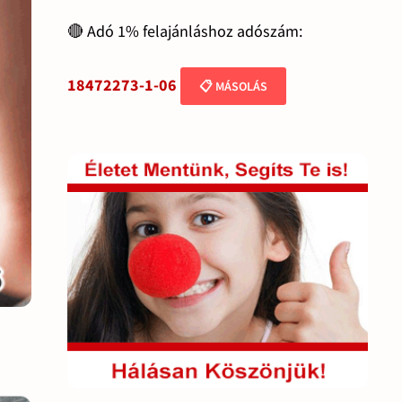
🔴 Adó 1% felajánláshoz adószám:
18472273-1-06
📋 MÁSOLÁS