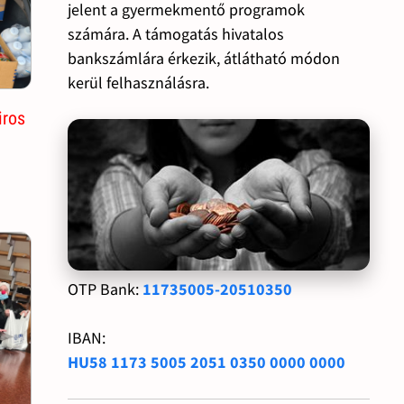
jelent a gyermekmentő programok
számára. A támogatás hivatalos
bankszámlára érkezik, átlátható módon
kerül felhasználásra.
iros
OTP Bank:
11735005-20510350
IBAN:
HU58 1173 5005 2051 0350 0000 0000