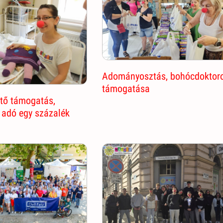
Adományosztás, bohócdoktor
támogatása
ő támogatás,
 adó egy százalék