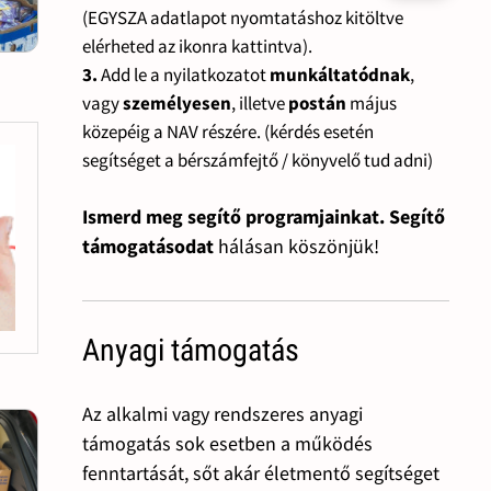
(EGYSZA adatlapot nyomtatáshoz kitöltve
elérheted az ikonra kattintva).
3.
Add le a nyilatkozatot
munkáltatódnak
,
vagy
személyesen
, illetve
postán
május
közepéig a NAV részére. (kérdés esetén
segítséget a bérszámfejtő / könyvelő tud adni)
Ismerd meg segítő programjainkat. Segítő
támogatásodat
hálásan köszönjük!
Anyagi támogatás
Az alkalmi vagy rendszeres anyagi
támogatás sok esetben a működés
fenntartását, sőt akár életmentő segítséget