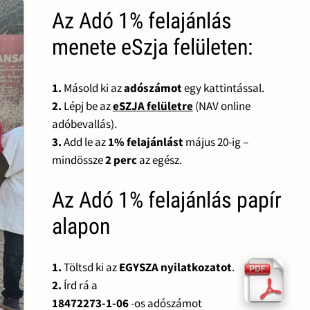
Az Adó 1% felajánlás
menete eSzja felületen:
1.
Másold ki az
adószámot
egy kattintással.
2.
Lépj be az
eSZJA felületre
(NAV online
adóbevallás).
3.
Add le az
1% felajánlást
május 20-ig –
mindössze
2 perc
az egész.
Az Adó 1% felajánlás papír
alapon
1.
Töltsd ki az
EGYSZA nyilatkozatot
.
2.
Írd rá a
18472273-1-06
-os adószámot