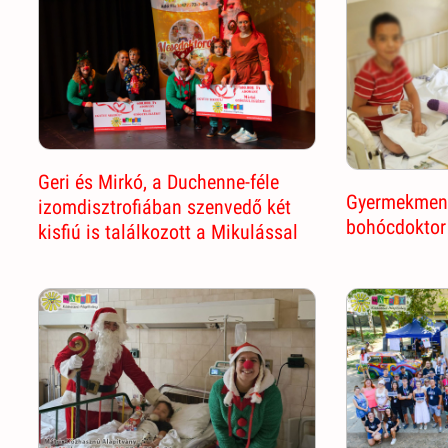
Geri és Mirkó, a Duchenne-féle
Gyermekment
izomdisztrofiában szenvedő két
bohócdoktor
kisfiú is találkozott a Mikulással