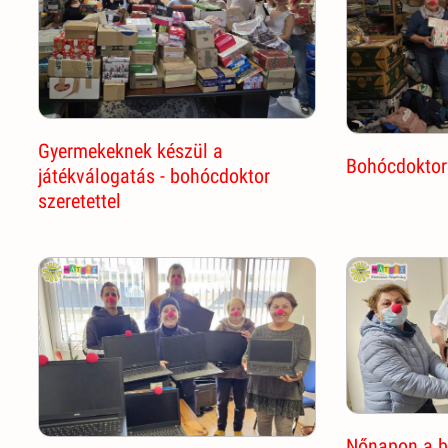
Gyermekeknek készül a
Bohócdoktoro
játékválogatás - bohócdoktor
szeretettel
Nőnapon a b