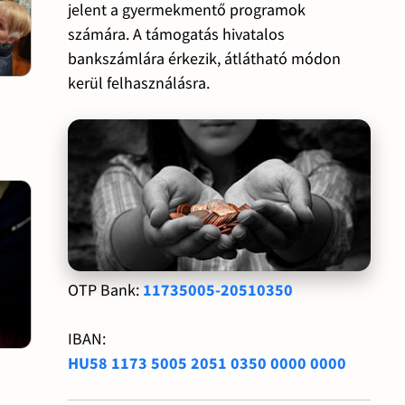
jelent a gyermekmentő programok
számára. A támogatás hivatalos
bankszámlára érkezik, átlátható módon
kerül felhasználásra.
OTP Bank:
11735005-20510350
IBAN:
HU58 1173 5005 2051 0350 0000 0000