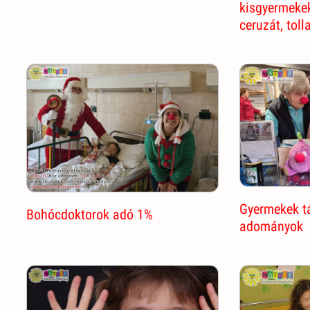
kisgyermekek
ceruzát, toll
Gyermekek t
Bohócdoktorok adó 1%
adományok