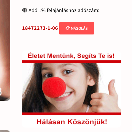
🔴 Adó 1% felajánláshoz adószám:
18472273-1-06
📋 MÁSOLÁS