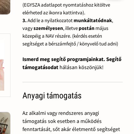
(EGYSZA adatlapot nyomtatáshoz kitöltve
elérheted az ikonra kattintva).
3.
Add le a nyilatkozatot
munkáltatódnak
,
vagy
személyesen
, illetve
postán
május
közepéig a NAV részére. (kérdés esetén
segítséget a bérszámfejtő / könyvelő tud adni)
Ismerd meg segítő programjainkat. Segítő
támogatásodat
hálásan köszönjük!
Anyagi támogatás
Az alkalmi vagy rendszeres anyagi
támogatás sok esetben a működés
fenntartását, sőt akár életmentő segítséget