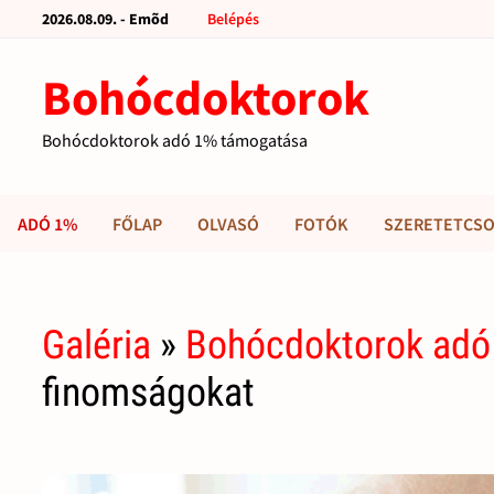
2026.08.09. - Emõd
Belépés
Bohócdoktorok
Bohócdoktorok adó 1% támogatása
ADÓ 1%
FŐLAP
OLVASÓ
FOTÓK
SZERETETCSO
Galéria
»
Bohócdoktorok adó
finomságokat