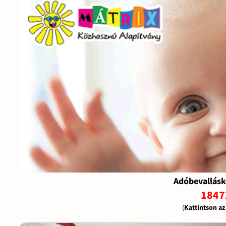
Adóbevallásk
1847
(
Kattintson a