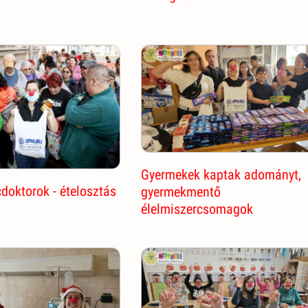
Gyermekek kaptak adományt,
doktorok - ételosztás
gyermekmentő
élelmiszercsomagok