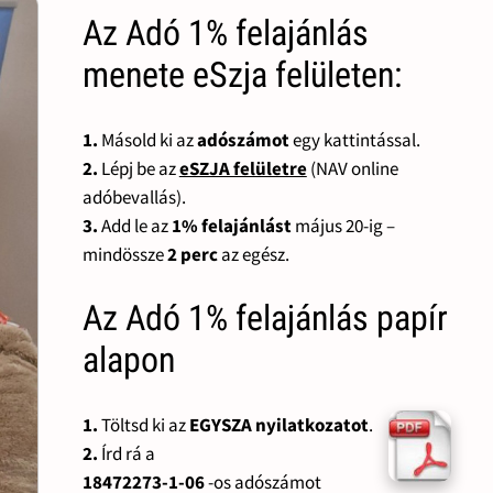
Az Adó 1% felajánlás
menete eSzja felületen:
1.
Másold ki az
adószámot
egy kattintással.
2.
Lépj be az
eSZJA felületre
(NAV online
adóbevallás).
3.
Add le az
1% felajánlást
május 20-ig –
mindössze
2 perc
az egész.
Az Adó 1% felajánlás papír
alapon
1.
Töltsd ki az
EGYSZA nyilatkozatot
.
2.
Írd rá a
18472273-1-06
-os adószámot