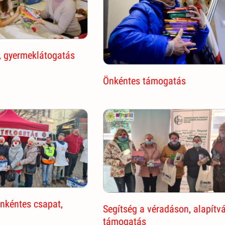
, gyermeklátogatás
Önkéntes támogatás
önkéntes csapat,
Segítség a véradáson, alapítv
támogatás