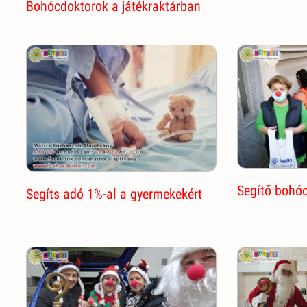
Bohócdoktorok a játékraktárban
Segítő bohóc
Segíts adó 1%-al a gyermekekért