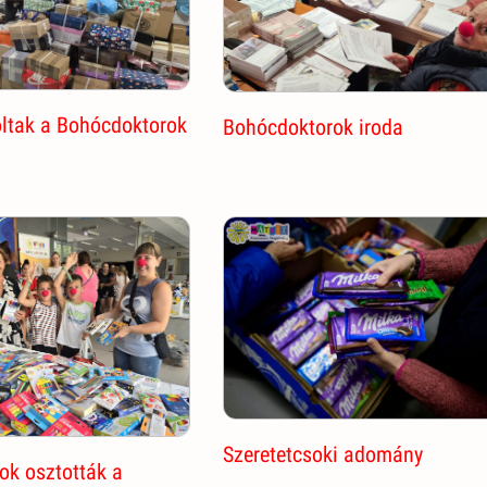
ltak a Bohócdoktorok
Bohócdoktorok iroda
Szeretetcsoki adomány
ok osztották a