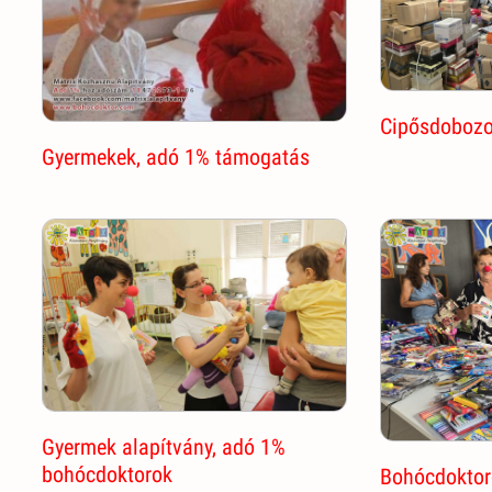
Cipősdobozo
Gyermekek, adó 1% támogatás
Gyermek alapítvány, adó 1%
bohócdoktorok
Bohócdoktor