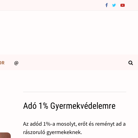
OR
@
Adó 1% Gyermekvédelemre
Az adód 1%-a mosolyt, erőt és reményt ad a
rászoruló gyermekeknek.