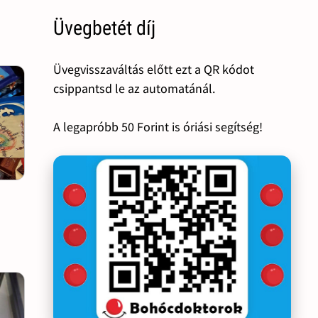
Üvegbetét díj
Üvegvisszaváltás előtt ezt a QR kódot
csippantsd le az automatánál.
A legapróbb 50 Forint is óriási segítség!