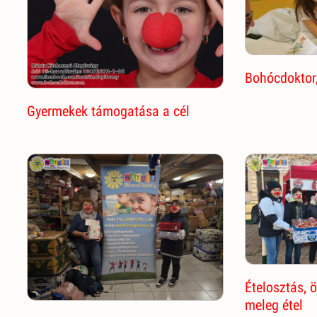
Bohócdoktor
Gyermekek támogatása a cél
Ételosztás, 
meleg étel