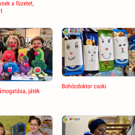
nek a füzetet,
at
Bohócdoktor csoki
ámogatása, játék