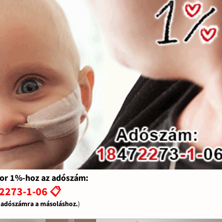
or 1%-hoz az adószám:
2273-1-06 📋
z adószámra a másoláshoz.
)