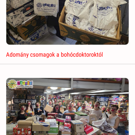
Adomány csomagok a bohócdoktoroktól