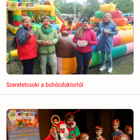
Szeretetcsoki a bohócdoktortól