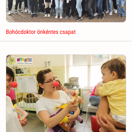
Bohócdoktor önkéntes csapat