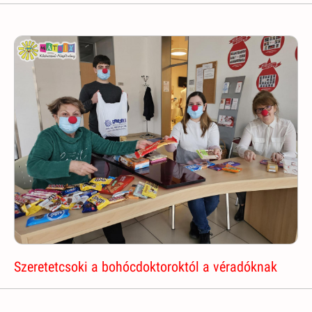
Szeretetcsoki a bohócdoktoroktól a véradóknak