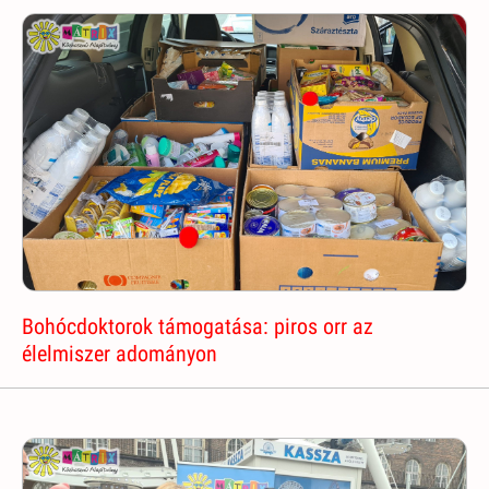
Bohócdoktorok támogatása: piros orr az
élelmiszer adományon