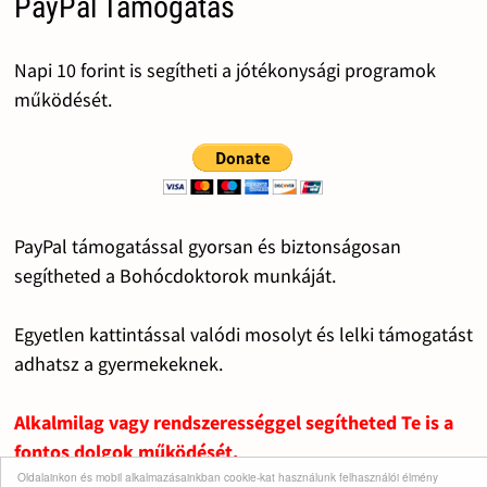
PayPal Támogatás
Napi 10 forint is segítheti a jótékonysági programok
működését.
PayPal támogatással gyorsan és biztonságosan
segítheted a Bohócdoktorok munkáját.
Egyetlen kattintással valódi mosolyt és lelki támogatást
adhatsz a gyermekeknek.
Alkalmilag vagy rendszerességgel segítheted Te is a
fontos dolgok működését.
Oldalainkon és mobil alkalmazásainkban cookie-kat használunk felhasználói élmény