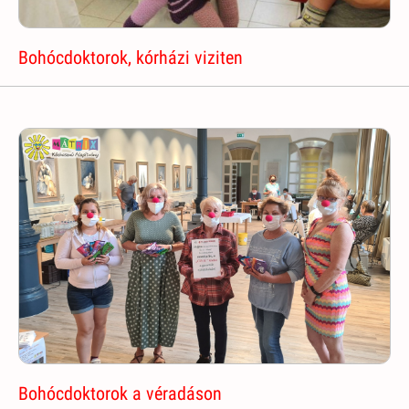
Bohócdoktorok, kórházi viziten
Bohócdoktorok a véradáson