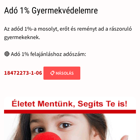
Adó 1% Gyermekvédelemre
Az adód 1%-a mosolyt, erőt és reményt ad a rászoruló
gyermekeknek.
🔴 Adó 1% felajánláshoz adószám:
18472273-1-06
📋 MÁSOLÁS