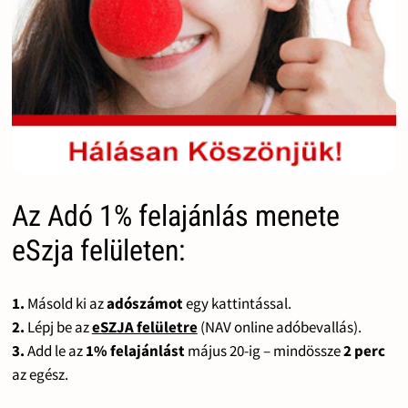
Az Adó 1% felajánlás menete
eSzja felületen:
1.
Másold ki az
adószámot
egy kattintással.
2.
Lépj be az
eSZJA felületre
(NAV online adóbevallás).
3.
Add le az
1% felajánlást
május 20-ig – mindössze
2 perc
az egész.