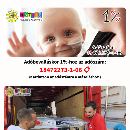
Adóbevalláskor 1%-hoz az adószám:
18472273-1-06 📋
(
Kattintson az adószámra a másoláshoz.
)