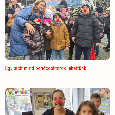
Egy picit mind bohócdoktorok lehettünk