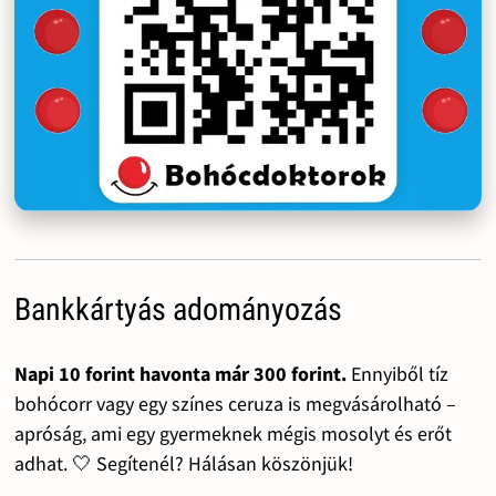
Bankkártyás adományozás
Napi 10 forint havonta már 300 forint.
Ennyiből tíz
bohócorr vagy egy színes ceruza is megvásárolható –
apróság, ami egy gyermeknek mégis mosolyt és erőt
adhat. 🤍 Segítenél? Hálásan köszönjük!