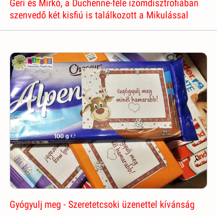
Geri és Mirkó, a Duchenne-féle izomdisztrofiában
szenvedő két kisfiú is találkozott a Mikulással
Gyógyulj meg - Szeretetcsoki üzenettel kívánság