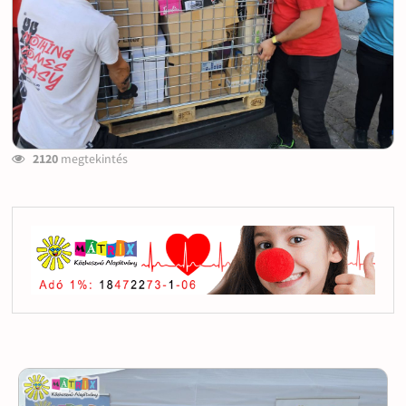
2120
megtekintés