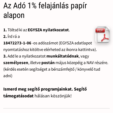
Az Adó 1% felajánlás papír
alapon
1.
Töltsd ki az
EGYSZA nyilatkozatot
.
2.
Írd rá a
18472273-1-06
-os adószámot (EGYSZA adatlapot
nyomtatáshoz kitöltve elérheted az ikonra kattintva).
3.
Add le a nyilatkozatot
munkáltatódnak
, vagy
személyesen
, illetve
postán
május közepéig a NAV részére.
(kérdés esetén segítséget a bérszámfejtő / könyvelő tud
adni)
Ismerd meg segítő programjainkat. Segítő
támogatásodat
hálásan köszönjük!