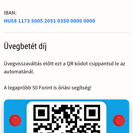
IBAN:
HU58 1173 5005 2051 0350 0000 0000
Üvegbetét díj
Üvegvisszaváltás előtt ezt a QR kódot csippantsd le az
automatánál.
A legapróbb 50 Forint is óriási segítség!