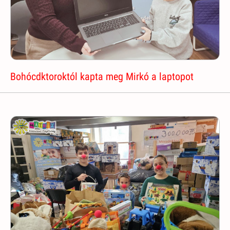
Bohócdktoroktól kapta meg Mirkó a laptopot