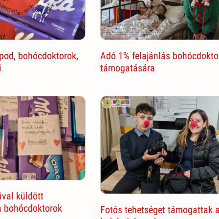
Adó 1% felajánlás bohócdokto
pod, bohócdoktorok,
támogatására
i
ival küldött
a bohócdoktorok
Fotós tehetséget támogattak 