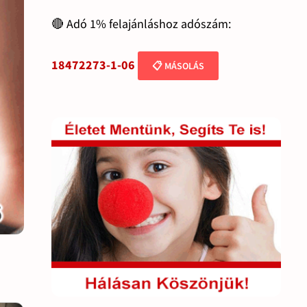
🔴 Adó 1% felajánláshoz adószám:
18472273-1-06
📋 MÁSOLÁS