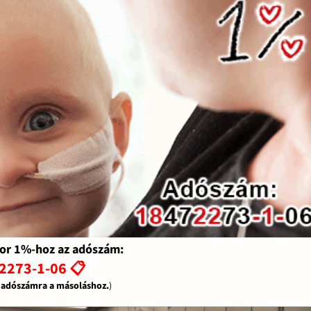
or 1%-hoz az adószám:
2273-1-06 📋
z adószámra a másoláshoz.
)