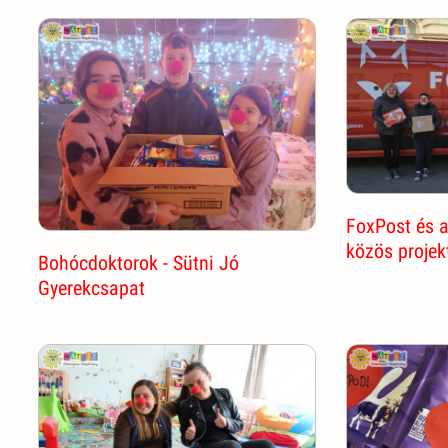
FoxPost és 
közös projek
Bohócdoktorok - Sütni Jó
Gyerekcsapat