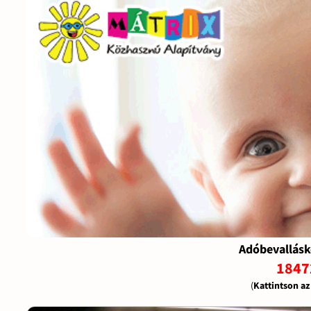
Adóbevallásk
1847
(
Kattintson a