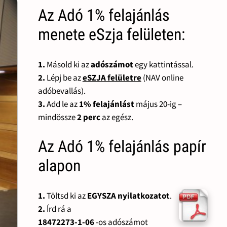
Az Adó 1% felajánlás
menete eSzja felületen:
1.
Másold ki az
adószámot
egy kattintással.
2.
Lépj be az
eSZJA felületre
(NAV online
adóbevallás).
3.
Add le az
1% felajánlást
május 20-ig –
mindössze
2 perc
az egész.
Az Adó 1% felajánlás papír
alapon
1.
Töltsd ki az
EGYSZA nyilatkozatot
.
2.
Írd rá a
18472273-1-06
-os adószámot