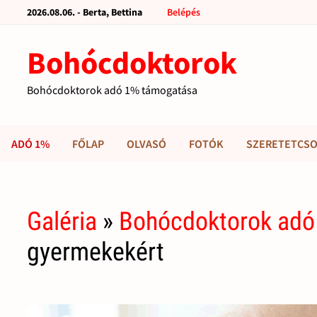
2026.08.06. - Berta, Bettina
Belépés
Bohócdoktorok
Bohócdoktorok adó 1% támogatása
ADÓ 1%
FŐLAP
OLVASÓ
FOTÓK
SZERETETCSO
Galéria
»
Bohócdoktorok adó
gyermekekért