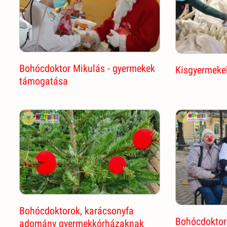
Bohócdoktor Mikulás - gyermekek
Kisgyermeke
támogatása
Bohócdoktorok, karácsonyfa
Bohócdoktor
adomány gyermekkórházaknak