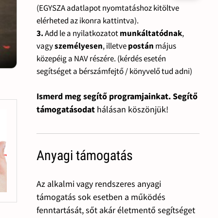
(EGYSZA adatlapot nyomtatáshoz kitöltve
elérheted az ikonra kattintva).
3.
Add le a nyilatkozatot
munkáltatódnak
,
vagy
személyesen
, illetve
postán
május
közepéig a NAV részére. (kérdés esetén
segítséget a bérszámfejtő / könyvelő tud adni)
Ismerd meg segítő programjainkat. Segítő
támogatásodat
hálásan köszönjük!
Anyagi támogatás
Az alkalmi vagy rendszeres anyagi
támogatás sok esetben a működés
fenntartását, sőt akár életmentő segítséget