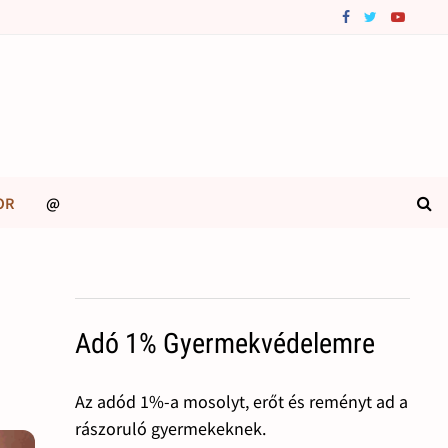
OR
@
Adó 1% Gyermekvédelemre
Az adód 1%-a mosolyt, erőt és reményt ad a
rászoruló gyermekeknek.