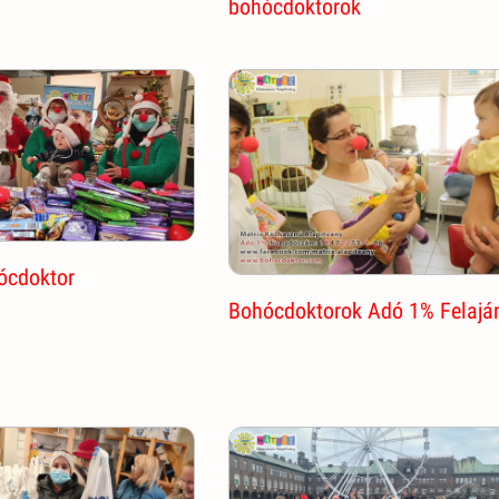
bohócdoktorok
ócdoktor
Bohócdoktorok Adó 1% Felajá