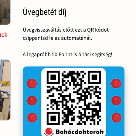
Üvegbetét díj
Üvegvisszaváltás előtt ezt a QR kódot
rok
csippantsd le az automatánál.
A legapróbb 50 Forint is óriási segítség!
a