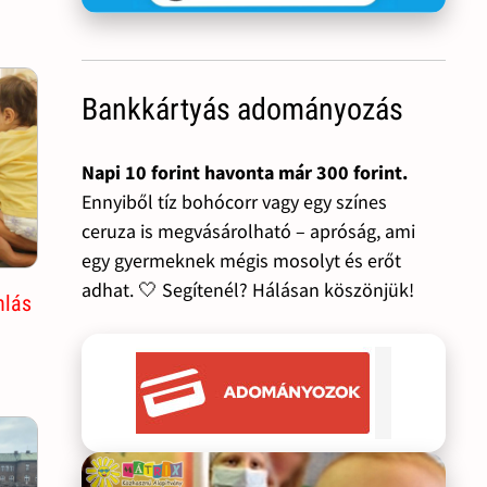
Bankkártyás adományozás
Napi 10 forint havonta már 300 forint.
Ennyiből tíz bohócorr vagy egy színes
ceruza is megvásárolható – apróság, ami
egy gyermeknek mégis mosolyt és erőt
adhat. 🤍 Segítenél? Hálásan köszönjük!
nlás