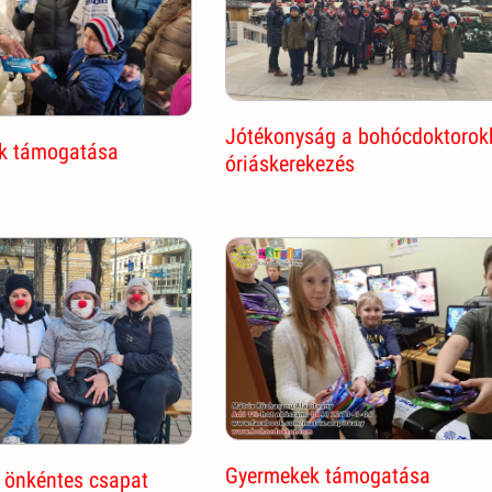
Jótékonyság a bohócdoktorokk
k támogatása
óriáskerekezés
Gyermekek támogatása
 önkéntes csapat