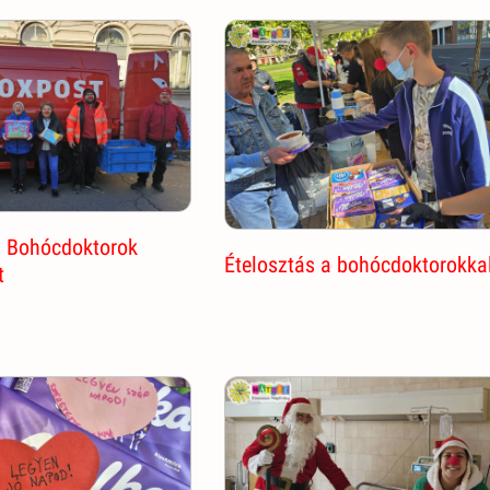
a Bohócdoktorok
Ételosztás a bohócdoktorokka
t