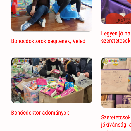
Legyen jó na
szeretetcsok
Bohócdoktorok segítenek, Veled
Bohócdoktor adományok
Szeretetcsok
jókívánság, 