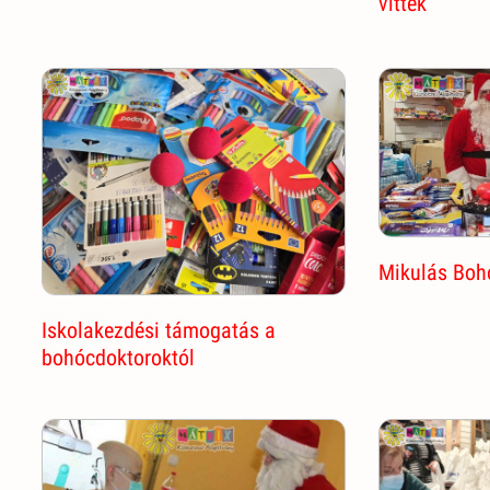
vitték
Mikulás Boh
Iskolakezdési támogatás a
bohócdoktoroktól