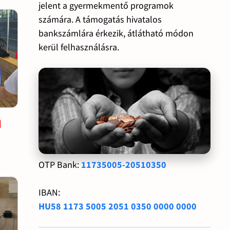
jelent a gyermekmentő programok
számára. A támogatás hivatalos
bankszámlára érkezik, átlátható módon
kerül felhasználásra.
l
OTP Bank:
11735005-20510350
IBAN:
HU58 1173 5005 2051 0350 0000 0000