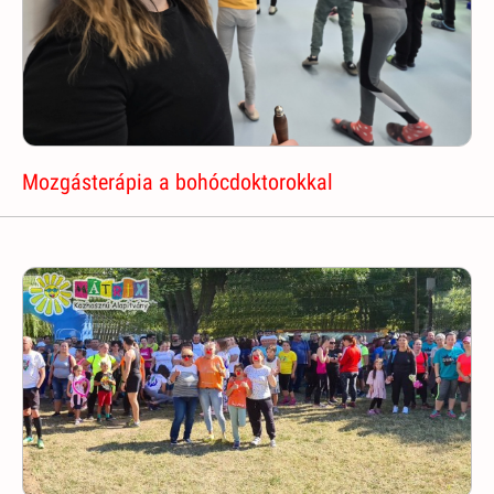
Mozgásterápia a bohócdoktorokkal