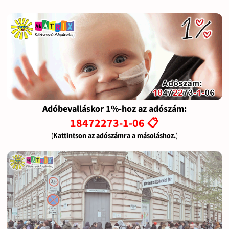
Adóbevalláskor 1%-hoz az adószám:
18472273-1-06 📋
(
Kattintson az adószámra a másoláshoz.
)