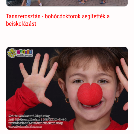
Tanszerosztás - bohócdoktorok segítették a
beiskolázást