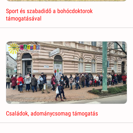
Sport és szabadidő a bohócdoktorok
támogatásával
Családok, adománycsomag támogatás