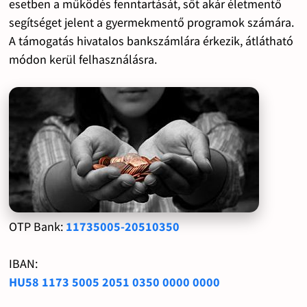
esetben a működés fenntartását, sőt akár életmentő
segítséget jelent a gyermekmentő programok számára.
A támogatás hivatalos bankszámlára érkezik, átlátható
módon kerül felhasználásra.
OTP Bank:
11735005-20510350
IBAN:
HU58 1173 5005 2051 0350 0000 0000