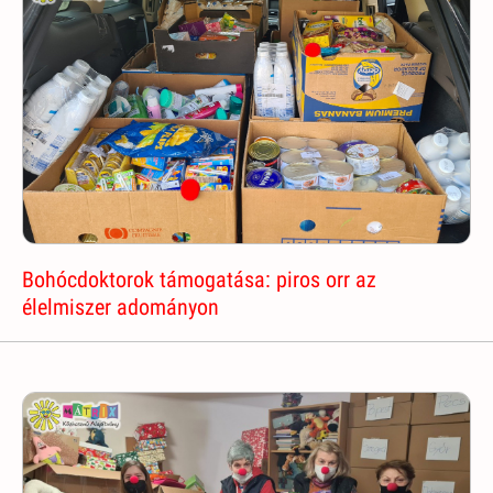
Bohócdoktorok támogatása: piros orr az
élelmiszer adományon