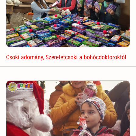
Csoki adomány, Szeretetcsoki a bohócdoktoroktól