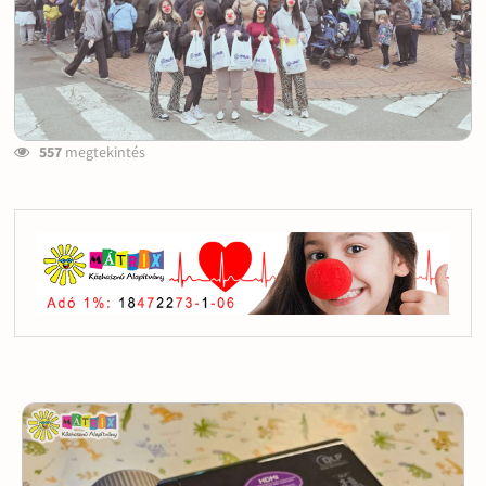
557
megtekintés