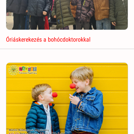
Óriáskerekezés a bohócdoktorokkal