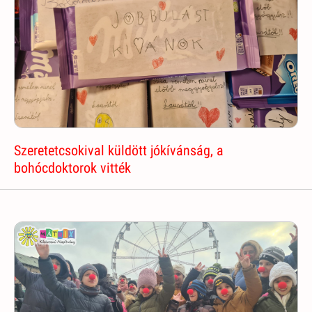
Szeretetcsokival küldött jókívánság, a
bohócdoktorok vitték