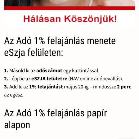
Az Adó 1% felajánlás menete
eSzja felületen:
1.
Másold ki az
adószámot
egy kattintással.
2.
Lépj be az
eSZJA felületre
(NAV online adóbevallás).
3.
Add le az
1% felajánlást
május 20-ig – mindössze
2 perc
az egész.
Az Adó 1% felajánlás papír
alapon