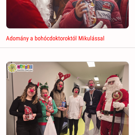
Adomány a bohócdoktoroktól Mikulással