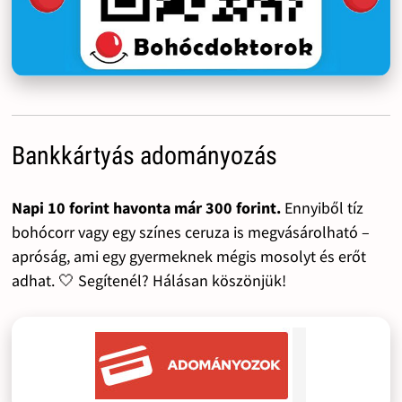
Bankkártyás adományozás
Napi 10 forint havonta már 300 forint.
Ennyiből tíz
bohócorr vagy egy színes ceruza is megvásárolható –
apróság, ami egy gyermeknek mégis mosolyt és erőt
adhat. 🤍 Segítenél? Hálásan köszönjük!