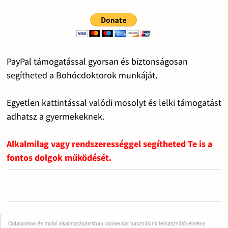
PayPal támogatással gyorsan és biztonságosan
segítheted a Bohócdoktorok munkáját.
Egyetlen kattintással valódi mosolyt és lelki támogatást
adhatsz a gyermekeknek.
Alkalmilag vagy rendszerességgel segítheted Te is a
fontos dolgok működését.
Oldalainkon és mobil alkalmazásainkban cookie-kat használunk felhasználói élmény