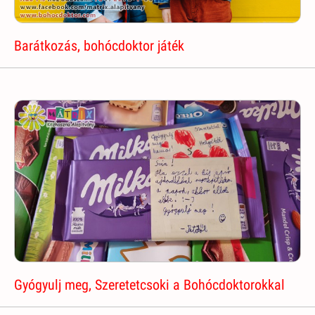
Barátkozás, bohócdoktor játék
Gyógyulj meg, Szeretetcsoki a Bohócdoktorokkal