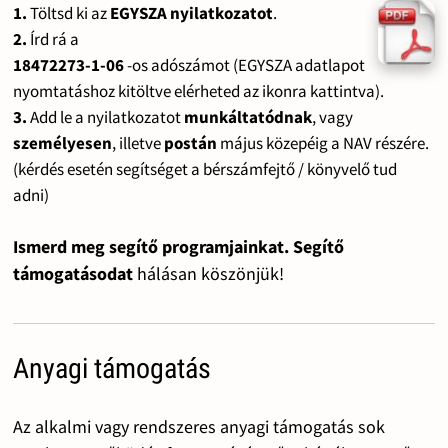
1.
Töltsd ki az
EGYSZA nyilatkozatot
.
2.
Írd rá a
18472273-1-06
-os adószámot (EGYSZA adatlapot
nyomtatáshoz kitöltve elérheted az ikonra kattintva).
3.
Add le a nyilatkozatot
munkáltatódnak
, vagy
személyesen
, illetve
postán
május közepéig a NAV részére.
(kérdés esetén segítséget a bérszámfejtő / könyvelő tud
adni)
Ismerd meg segítő programjainkat. Segítő
támogatásodat
hálásan köszönjük!
Anyagi támogatás
Az alkalmi vagy rendszeres anyagi támogatás sok