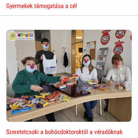
Gyermekek támogatása a cél
Szeretetcsoki a bohócdoktoroktól a véradóknak