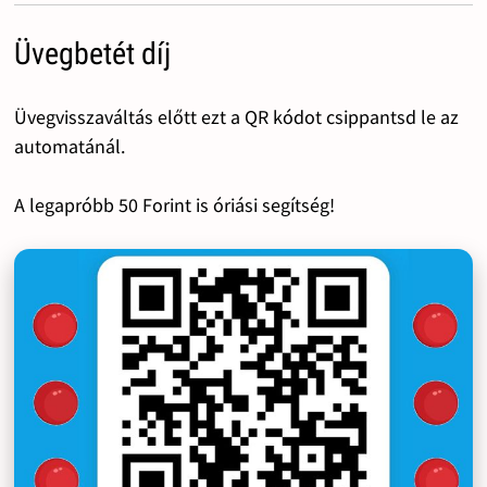
Üvegbetét díj
Üvegvisszaváltás előtt ezt a QR kódot csippantsd le az
automatánál.
A legapróbb 50 Forint is óriási segítség!