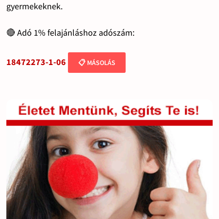
gyermekeknek.
🔴 Adó 1% felajánláshoz adószám:
18472273-1-06
📋 MÁSOLÁS