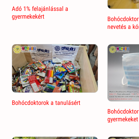
Adó 1% felajánlással a
gyermekekért
Bohócdoktor 
nevetés a k
Bohócdoktorok a tanulásért
Bohócdoktoro
gyermekeket