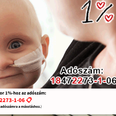
or 1%-hoz az adószám:
2273-1-06 📋
z adószámra a másoláshoz.
)