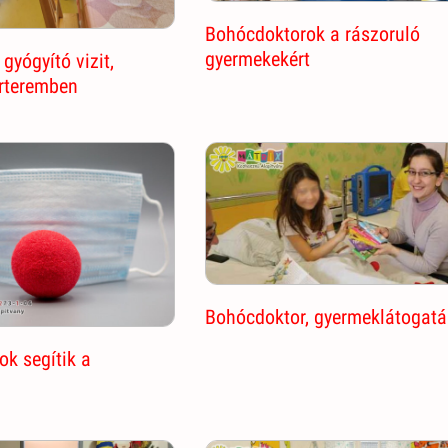
Bohócdoktorok a rászoruló
gyermekekért
gyógyító vizit,
órteremben
Bohócdoktor, gyermeklátogatá
k segítik a