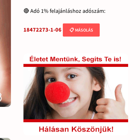
🔴 Adó 1% felajánláshoz adószám:
18472273-1-06
📋 MÁSOLÁS