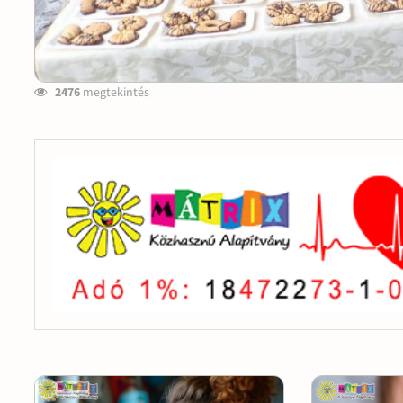
2476
megtekintés