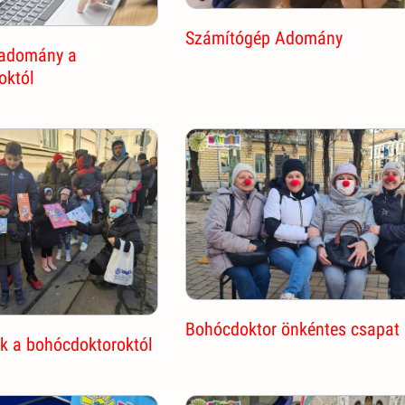
Számítógép Adomány
 adomány a
októl
Bohócdoktor önkéntes csapat
k a bohócdoktoroktól