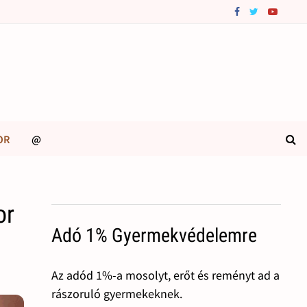
OR
@
or
Adó 1% Gyermekvédelemre
Az adód 1%-a mosolyt, erőt és reményt ad a
rászoruló gyermekeknek.