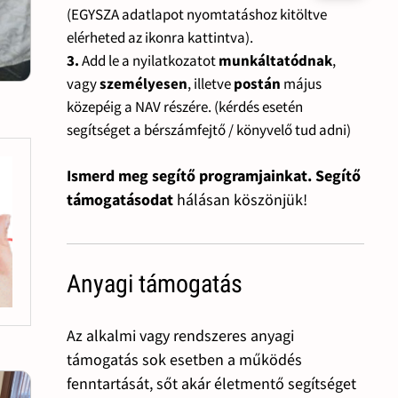
(EGYSZA adatlapot nyomtatáshoz kitöltve
elérheted az ikonra kattintva).
3.
Add le a nyilatkozatot
munkáltatódnak
,
vagy
személyesen
, illetve
postán
május
közepéig a NAV részére. (kérdés esetén
segítséget a bérszámfejtő / könyvelő tud adni)
Ismerd meg segítő programjainkat. Segítő
támogatásodat
hálásan köszönjük!
Anyagi támogatás
Az alkalmi vagy rendszeres anyagi
támogatás sok esetben a működés
fenntartását, sőt akár életmentő segítséget