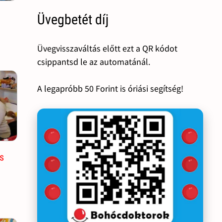
Üvegbetét díj
Üvegvisszaváltás előtt ezt a QR kódot
csippantsd le az automatánál.
A legapróbb 50 Forint is óriási segítség!
s