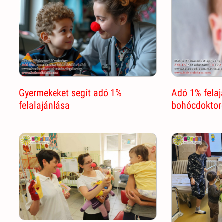
Gyermekeket segít adó 1%
Adó 1% felaj
felalajánlása
bohócdoktor