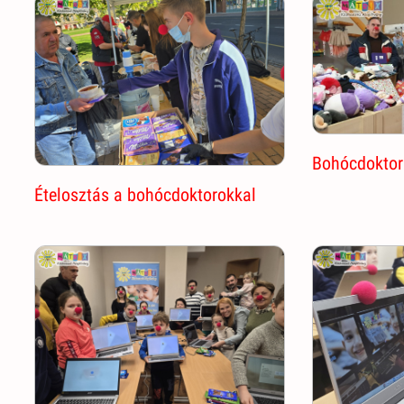
Bohócdoktor 
Ételosztás a bohócdoktorokkal