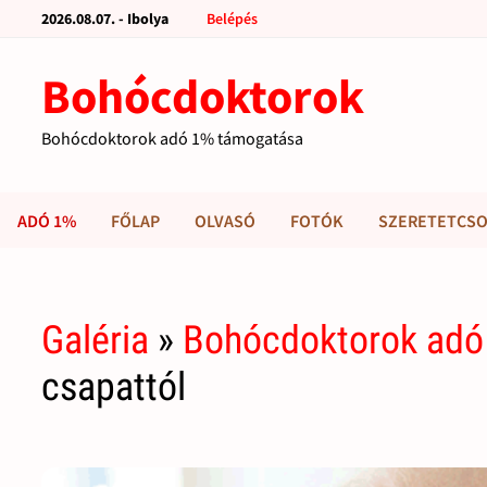
2026.08.07. - Ibolya
Belépés
Bohócdoktorok
Bohócdoktorok adó 1% támogatása
ADÓ 1%
FŐLAP
OLVASÓ
FOTÓK
SZERETETCSO
Galéria
»
Bohócdoktorok adó
csapattól