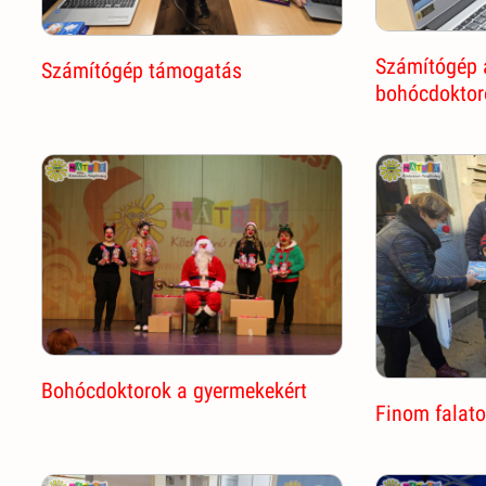
Számítógép
Számítógép támogatás
bohócdoktor
Bohócdoktorok a gyermekekért
Finom falato