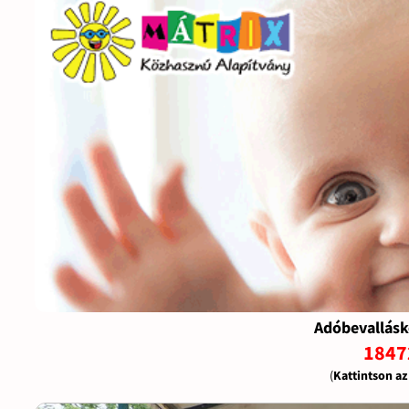
Adóbevallásk
1847
(
Kattintson a