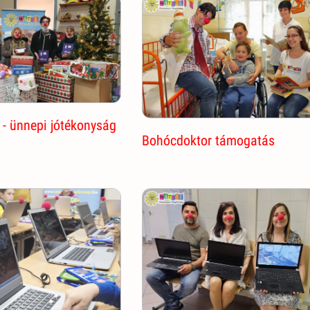
- ünnepi jótékonyság
Bohócdoktor támogatás