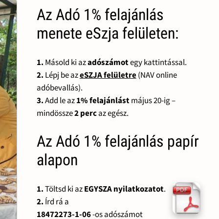
Az Adó 1% felajánlás
menete eSzja felületen:
1.
Másold ki az
adószámot
egy kattintással.
2.
Lépj be az
eSZJA felületre
(NAV online
adóbevallás).
3.
Add le az
1% felajánlást
május 20-ig –
mindössze
2 perc
az egész.
Az Adó 1% felajánlás papír
alapon
1.
Töltsd ki az
EGYSZA nyilatkozatot
.
2.
Írd rá a
18472273-1-06
-os adószámot