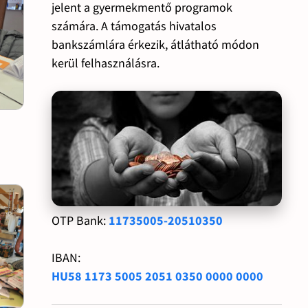
jelent a gyermekmentő programok
számára. A támogatás hivatalos
bankszámlára érkezik, átlátható módon
kerül felhasználásra.
OTP Bank:
11735005-20510350
IBAN:
HU58 1173 5005 2051 0350 0000 0000