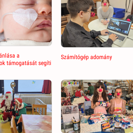
ánlása a
Számítógép adomány
ok támogatását segíti