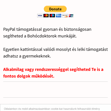
PayPal támogatással gyorsan és biztonságosan
segítheted a Bohócdoktorok munkáját.
Egyetlen kattintással valódi mosolyt és lelki támogatást
adhatsz a gyermekeknek.
Alkalmilag vagy rendszerességgel segítheted Te is a
fontos dolgok működését.
Oldalainkon és mobil alkalmazásainkban cookie-kat használunk felhasználói élmény