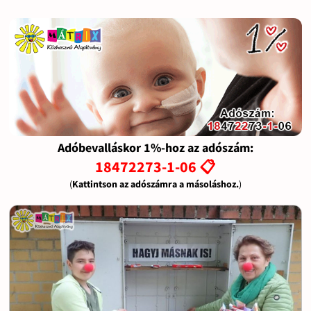
Adóbevalláskor 1%-hoz az adószám:
18472273-1-06 📋
(
Kattintson az adószámra a másoláshoz.
)