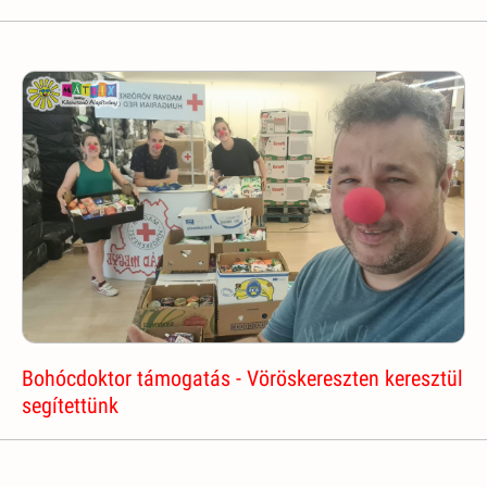
Bohócdoktor támogatás - Vöröskereszten keresztül
segítettünk