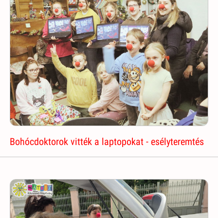
Bohócdoktorok vitték a laptopokat - esélyteremtés