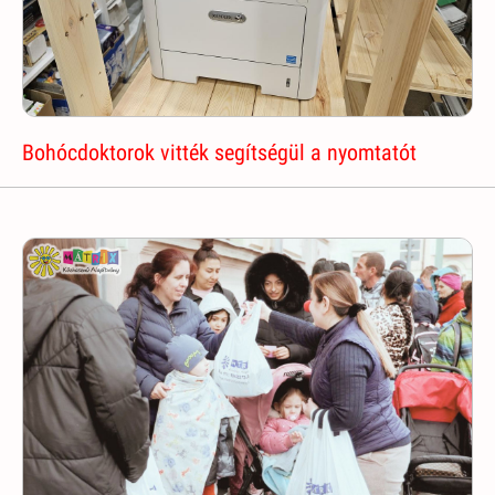
Bohócdoktorok vitték segítségül a nyomtatót