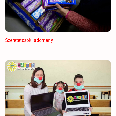
Szeretetcsoki adomány