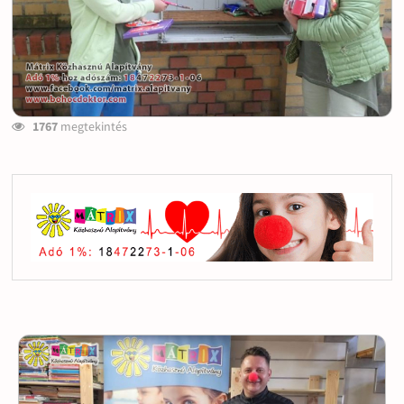
1767
megtekintés