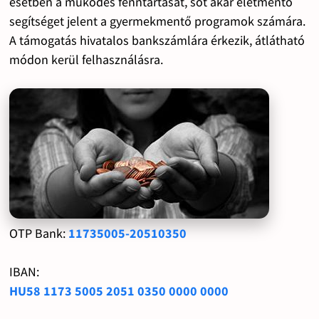
esetben a működés fenntartását, sőt akár életmentő
segítséget jelent a gyermekmentő programok számára.
A támogatás hivatalos bankszámlára érkezik, átlátható
módon kerül felhasználásra.
OTP Bank:
11735005-20510350
IBAN:
HU58 1173 5005 2051 0350 0000 0000