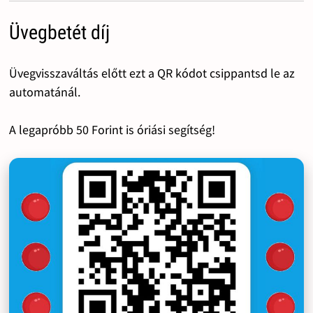
Üvegbetét díj
Üvegvisszaváltás előtt ezt a QR kódot csippantsd le az
automatánál.
A legapróbb 50 Forint is óriási segítség!