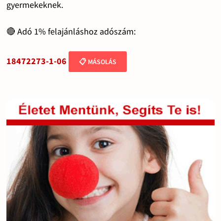
gyermekeknek.
🔴 Adó 1% felajánláshoz adószám:
18472273-1-06
📋 MÁSOLÁS