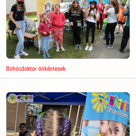
Bohócdoktor önkéntesek