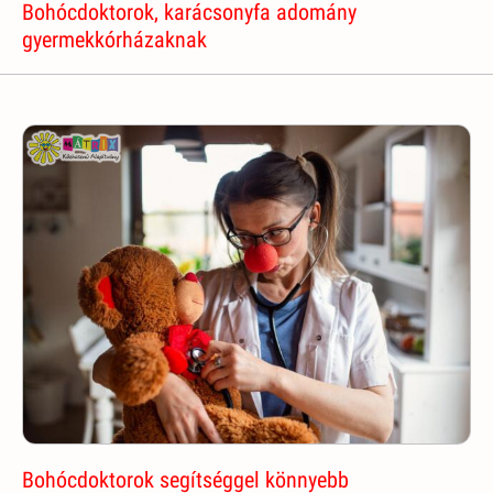
Bohócdoktorok, karácsonyfa adomány
gyermekkórházaknak
Bohócdoktorok segítséggel könnyebb