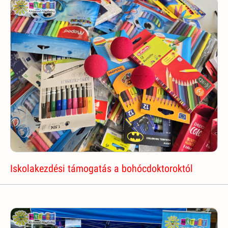
Iskolakezdési támogatás a bohócdoktoroktól