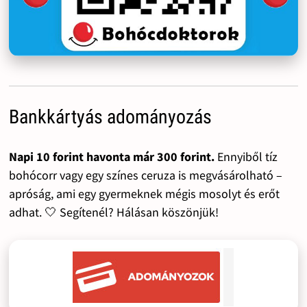
Bankkártyás adományozás
Napi 10 forint havonta már 300 forint.
Ennyiből tíz
bohócorr vagy egy színes ceruza is megvásárolható –
apróság, ami egy gyermeknek mégis mosolyt és erőt
adhat. 🤍 Segítenél? Hálásan köszönjük!