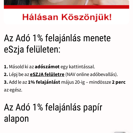
Az Adó 1% felajánlás menete
eSzja felületen:
1.
Másold ki az
adószámot
egy kattintással.
2.
Lépj be az
eSZJA felületre
(NAV online adóbevallás).
3.
Add le az
1% felajánlást
május 20-ig – mindössze
2 perc
az egész.
Az Adó 1% felajánlás papír
alapon