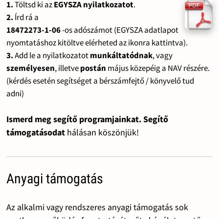
1.
Töltsd ki az
EGYSZA nyilatkozatot
.
2.
Írd rá a
18472273-1-06
-os adószámot (EGYSZA adatlapot
nyomtatáshoz kitöltve elérheted az ikonra kattintva).
3.
Add le a nyilatkozatot
munkáltatódnak
, vagy
személyesen
, illetve
postán
május közepéig a NAV részére.
(kérdés esetén segítséget a bérszámfejtő / könyvelő tud
adni)
Ismerd meg segítő programjainkat. Segítő
támogatásodat
hálásan köszönjük!
Anyagi támogatás
Az alkalmi vagy rendszeres anyagi támogatás sok