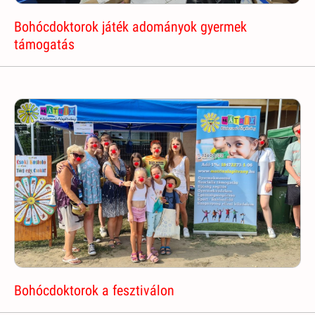
Bohócdoktorok játék adományok gyermek
támogatás
Bohócdoktorok a fesztiválon