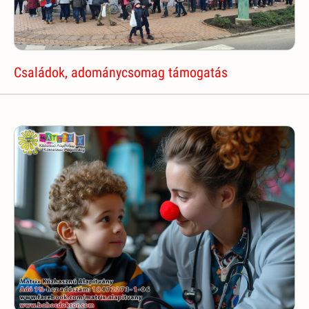
Családok, adománycsomag támogatás