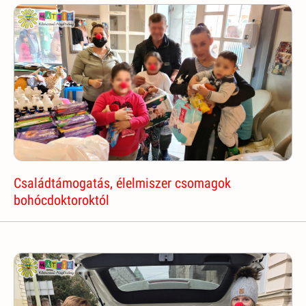
Családtámogatás, élelmiszer csomagok
bohócdoktoroktól