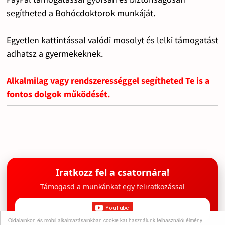
segítheted a Bohócdoktorok munkáját.
Egyetlen kattintással valódi mosolyt és lelki támogatást
adhatsz a gyermekeknek.
Alkalmilag vagy rendszerességgel segítheted Te is a
fontos dolgok működését.
Iratkozz fel a csatornára!
Támogasd a munkánkat egy feliratkozással
Oldalainkon és mobil alkalmazásainkban cookie-kat használunk felhasználói élmény