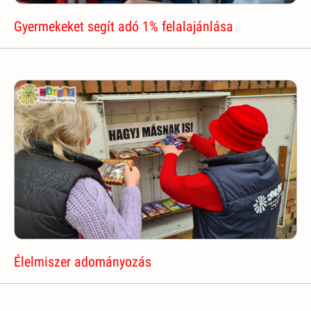
Gyermekeket segít adó 1% felalajánlása
Élelmiszer adományozás