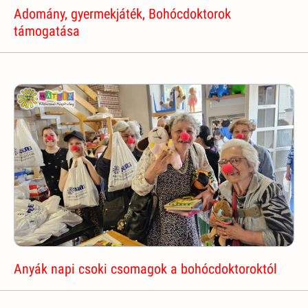
Adomány, gyermekjáték, Bohócdoktorok
támogatása
Anyák napi csoki csomagok a bohócdoktoroktól