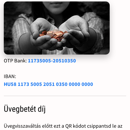
OTP Bank:
11735005-20510350
IBAN:
HU58 1173 5005 2051 0350 0000 0000
Üvegbetét díj
Üvegvisszaváltás előtt ezt a QR kódot csippantsd le az