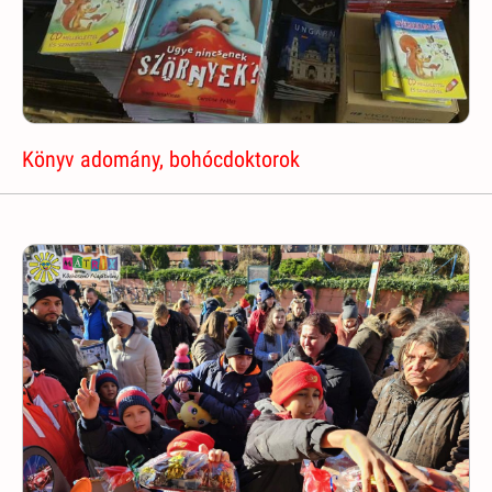
Könyv adomány, bohócdoktorok