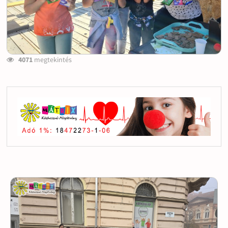
4071
megtekintés