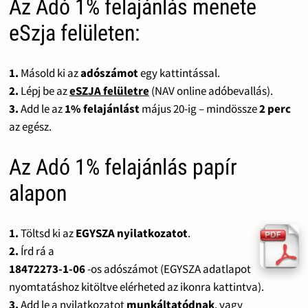
Az Adó 1% felajánlás menete
eSzja felületen:
1.
Másold ki az
adószámot
egy kattintással.
2.
Lépj be az
eSZJA felületre
(NAV online adóbevallás).
3.
Add le az
1% felajánlást
május 20-ig – mindössze
2 perc
az egész.
Az Adó 1% felajánlás papír
alapon
1.
Töltsd ki az
EGYSZA nyilatkozatot
.
2.
Írd rá a
18472273-1-06
-os adószámot (EGYSZA adatlapot
nyomtatáshoz kitöltve elérheted az ikonra kattintva).
3.
Add le a nyilatkozatot
munkáltatódnak
, vagy