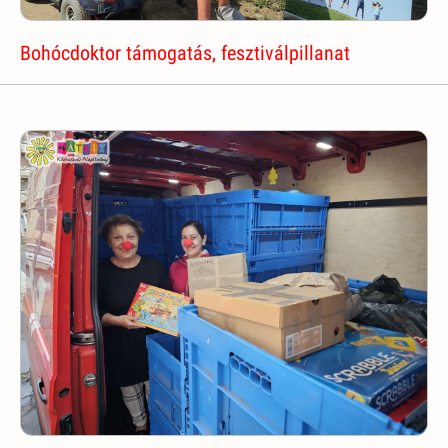
Bohócdoktor támogatás, fesztiválpillanat