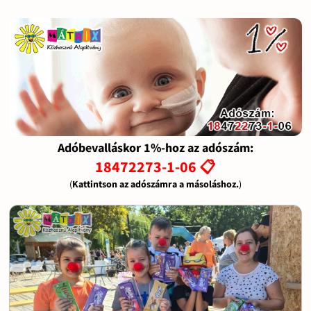
Adóbevalláskor 1%-hoz az adószám:
18472273-1-06 📋
(
Kattintson az adószámra a másoláshoz.
)