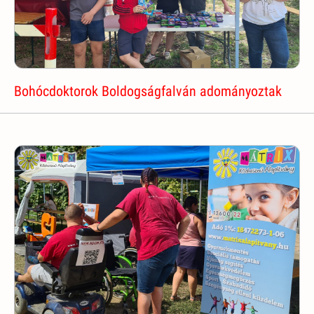
Bohócdoktorok Boldogságfalván adományoztak