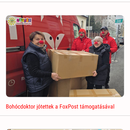
Bohócdoktor jótettek a FoxPost támogatásával