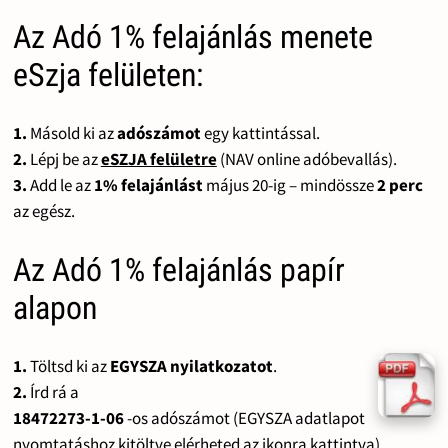
Az Adó 1% felajánlás menete
eSzja felületen:
1.
Másold ki az
adószámot
egy kattintással.
2.
Lépj be az
eSZJA felületre
(NAV online adóbevallás).
3.
Add le az
1% felajánlást
május 20-ig – mindössze
2 perc
az egész.
Az Adó 1% felajánlás papír
alapon
1.
Töltsd ki az
EGYSZA nyilatkozatot
.
2.
Írd rá a
18472273-1-06
-os adószámot (EGYSZA adatlapot
nyomtatáshoz kitöltve elérheted az ikonra kattintva).