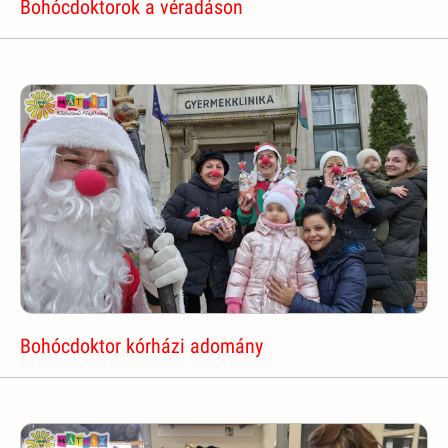
Bohócdoktorok a véradáson
Bohócdoktor kórházi adomány