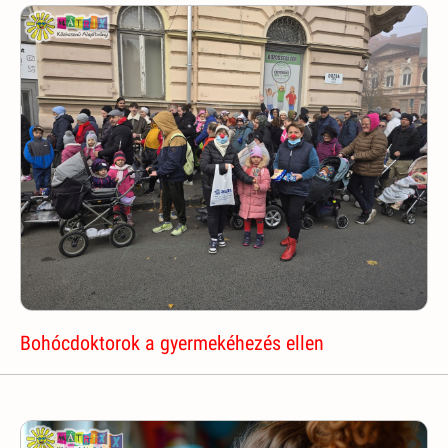
Bohócdoktorok a gyermekéhezés ellen