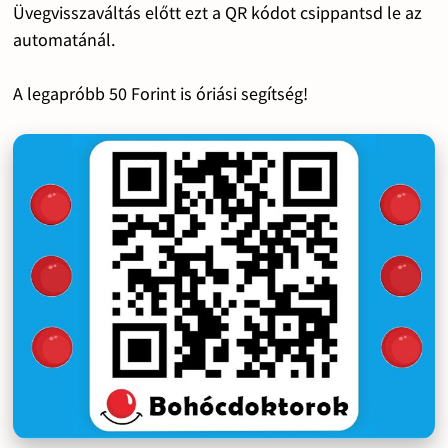
Üvegvisszaváltás előtt ezt a QR kódot csippantsd le az
automatánál.
A legapróbb 50 Forint is óriási segítség!