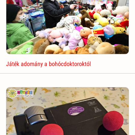
Játék adomány a bohócdoktoroktól