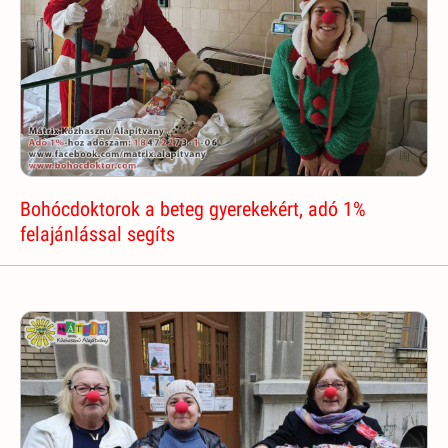
Bohócdoktorok a beteg gyerekekért, adó 1%
felajánlással segíts