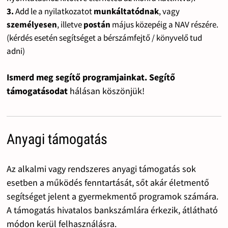
3.
Add le a nyilatkozatot
munkáltatódnak
, vagy
személyesen
, illetve
postán
május közepéig a NAV részére.
(kérdés esetén segítséget a bérszámfejtő / könyvelő tud
adni)
Ismerd meg segítő programjainkat. Segítő
támogatásodat
hálásan köszönjük!
Anyagi támogatás
Az alkalmi vagy rendszeres anyagi támogatás sok
esetben a működés fenntartását, sőt akár életmentő
segítséget jelent a gyermekmentő programok számára.
A támogatás hivatalos bankszámlára érkezik, átlátható
módon kerül felhasználásra.