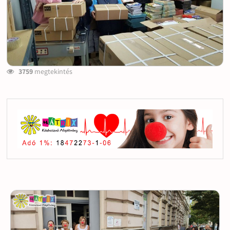
3759
megtekintés