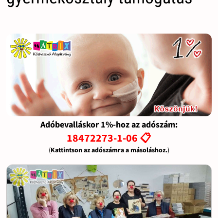
Adóbevalláskor 1%-hoz az adószám:
18472273-1-06 📋
(
Kattintson az adószámra a másoláshoz.
)