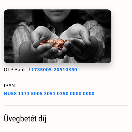
OTP Bank:
11735005-20510350
IBAN:
HU58 1173 5005 2051 0350 0000 0000
Üvegbetét díj