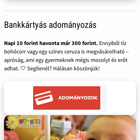
Bankkártyás adományozás
Napi 10 forint havonta már 300 forint.
Ennyiből tíz
bohócorr vagy egy színes ceruza is megvásárolható –
apróság, ami egy gyermeknek mégis mosolyt és erőt
adhat. 🤍 Segítenél? Hálásan köszönjük!