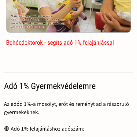
Bohócdoktorok - segíts adó 1% felajánlással
Adó 1% Gyermekvédelemre
Az adód 1%-a mosolyt, erőt és reményt ad a rászoruló
gyermekeknek.
🔴 Adó 1% felajánláshoz adószám: