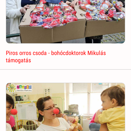
Piros orros csoda - bohócdoktorok Mikulás
támogatás