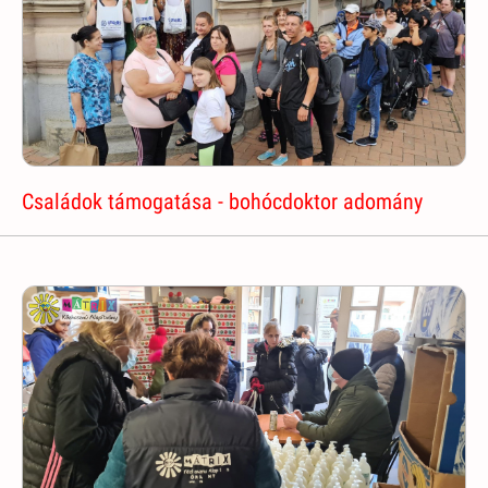
Családok támogatása - bohócdoktor adomány