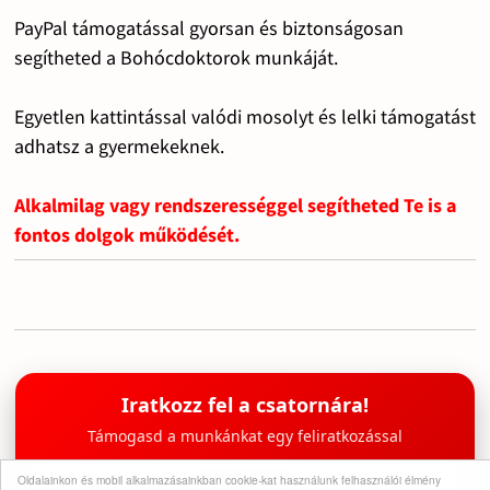
PayPal támogatással gyorsan és biztonságosan
segítheted a Bohócdoktorok munkáját.
Egyetlen kattintással valódi mosolyt és lelki támogatást
adhatsz a gyermekeknek.
Alkalmilag vagy rendszerességgel segítheted Te is a
fontos dolgok működését.
Iratkozz fel a csatornára!
Támogasd a munkánkat egy feliratkozással
Oldalainkon és mobil alkalmazásainkban cookie-kat használunk felhasználói élmény