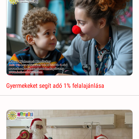
Gyermekeket segít adó 1% felalajánlása