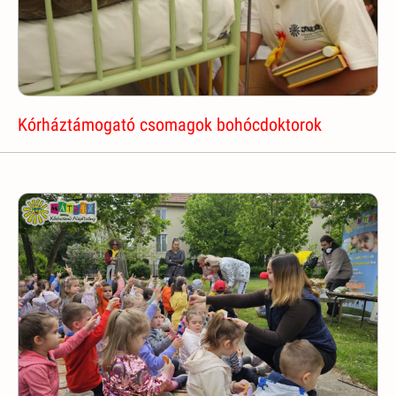
Kórháztámogató csomagok bohócdoktorok