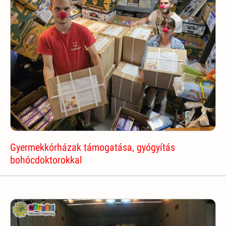
Gyermekkórházak támogatása, gyógyítás
bohócdoktorokkal