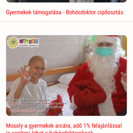
Gyermekek támogatása - Bohócdoktor cipőosztás
Mosoly a gyermekek arcára, adó 1% felajánlással
is segíteni lehet a bohócdoktoroknak