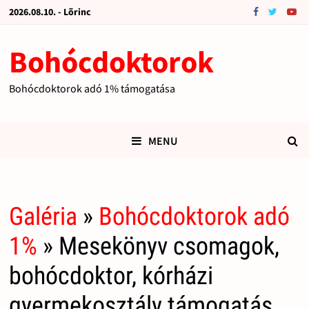
2026.08.10. - Lõrinc
Bohócdoktorok
Bohócdoktorok adó 1% támogatása
MENU
Galéria
»
Bohócdoktorok adó
1%
» Mesekönyv csomagok,
bohócdoktor, kórházi
gyermekosztály támogatás