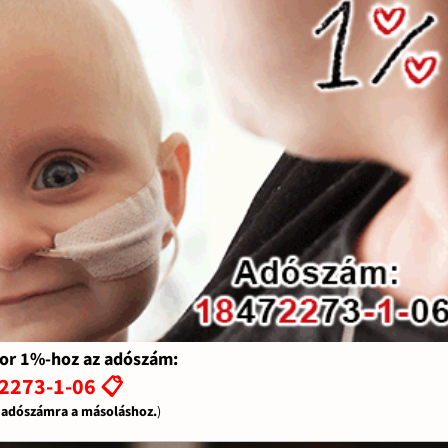
or 1%-hoz az adószám:
2273-1-06 📋
z adószámra a másoláshoz.
)