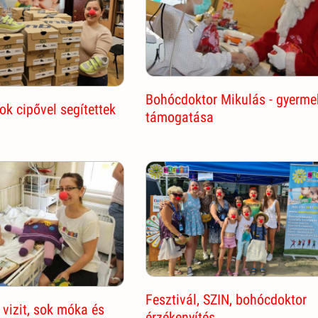
Bohócdoktor Mikulás - gyerme
k cipővel segítettek
támogatása
Fesztivál, SZIN, bohócdoktor
vizit, sok móka és
érzékenyítés