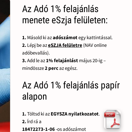
Az Adó 1% felajánlás
menete eSzja felületen:
1.
Másold ki az
adószámot
egy kattintással.
2.
Lépj be az
eSZJA felületre
(NAV online
adóbevallás).
3.
Add le az
1% felajánlást
május 20-ig –
mindössze
2 perc
az egész.
Az Adó 1% felajánlás papír
alapon
1.
Töltsd ki az
EGYSZA nyilatkozatot
.
2.
Írd rá a
18472273-1-06
-os adószámot