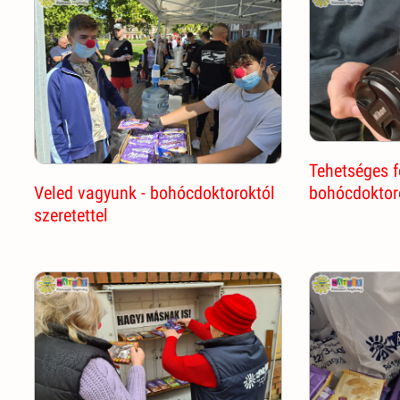
Tehetséges f
Veled vagyunk - bohócdoktoroktól
bohócdoktor
szeretettel