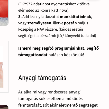
(EGYSZA adatlapot nyomtatáshoz kitöltve
elérheted az ikonra kattintva).
3.
Add le a nyilatkozatot
munkáltatódnak
,
vagy
személyesen
, illetve
postán
május
közepéig a NAV részére. (kérdés esetén
segítséget a bérszámfejtő / könyvelő tud adni)
Ismerd meg segítő programjainkat. Segítő
támogatásodat
hálásan köszönjük!
Anyagi támogatás
Az alkalmi vagy rendszeres anyagi
támogatás sok esetben a működés
fenntartását, sőt akár életmentő segítséget