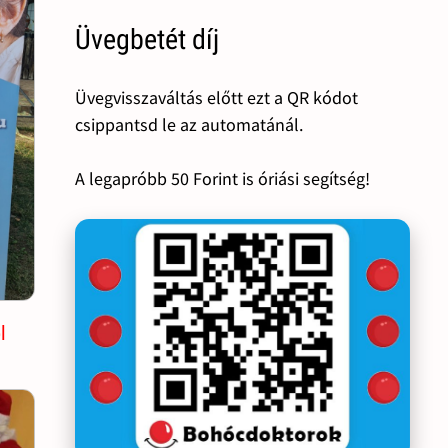
Üvegbetét díj
Üvegvisszaváltás előtt ezt a QR kódot
csippantsd le az automatánál.
A legapróbb 50 Forint is óriási segítség!
l