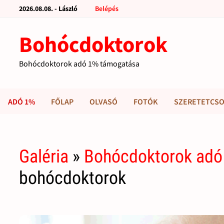
2026.08.08. - László
Belépés
Bohócdoktorok
Bohócdoktorok adó 1% támogatása
ADÓ 1%
FŐLAP
OLVASÓ
FOTÓK
SZERETETCSO
Galéria
»
Bohócdoktorok adó
bohócdoktorok