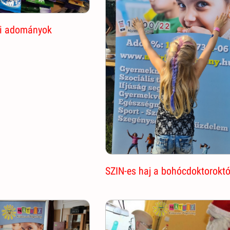
ki adományok
SZIN-es haj a bohócdoktoroktó