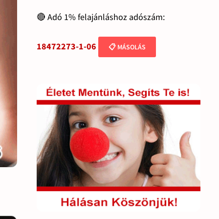
🔴 Adó 1% felajánláshoz adószám:
18472273-1-06
📋 MÁSOLÁS