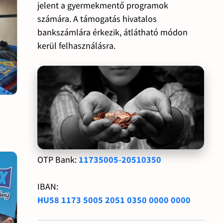
jelent a gyermekmentő programok
számára. A támogatás hivatalos
bankszámlára érkezik, átlátható módon
kerül felhasználásra.
OTP Bank:
11735005-20510350
IBAN:
HU58 1173 5005 2051 0350 0000 0000