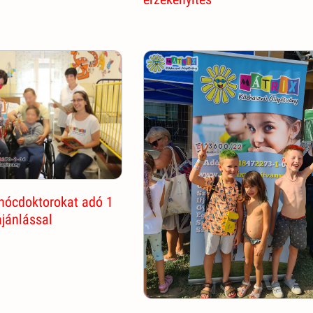
ohócdoktorokat adó 1
ajánlással