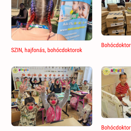
Bohócdoktoro
SZIN, hajfonás, bohócdoktorok
Bohócdoktor 