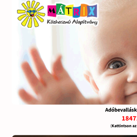
Adóbevallásk
1847
(
Kattintson a