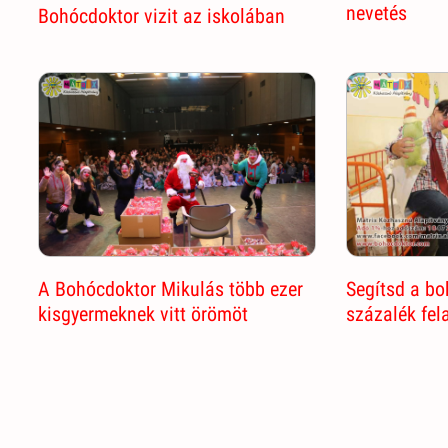
nevetés
Bohócdoktor vizit az iskolában
Segítsd a b
A Bohócdoktor Mikulás több ezer
százalék fel
kisgyermeknek vitt örömöt