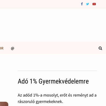
OR
@
Adó 1% Gyermekvédelemre
Az adód 1%-a mosolyt, erőt és reményt ad a
rászoruló gyermekeknek.