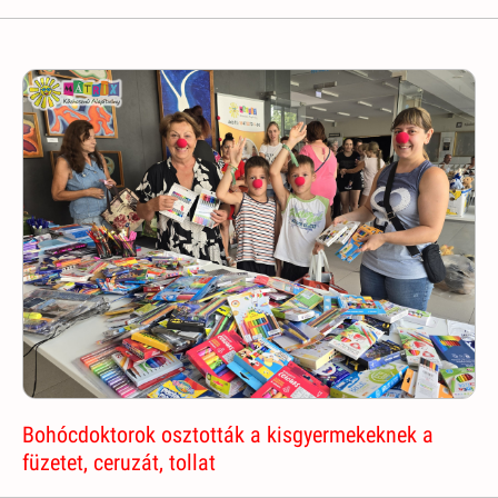
Bohócdoktorok osztották a kisgyermekeknek a
füzetet, ceruzát, tollat