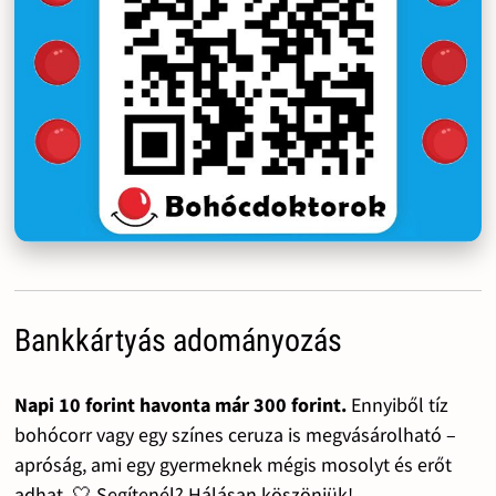
Bankkártyás adományozás
Napi 10 forint havonta már 300 forint.
Ennyiből tíz
bohócorr vagy egy színes ceruza is megvásárolható –
apróság, ami egy gyermeknek mégis mosolyt és erőt
adhat. 🤍 Segítenél? Hálásan köszönjük!