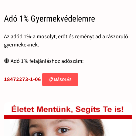
Adó 1% Gyermekvédelemre
Az adód 1%-a mosolyt, erőt és reményt ad a rászoruló
gyermekeknek.
🔴 Adó 1% felajánláshoz adószám:
18472273-1-06
📋 MÁSOLÁS