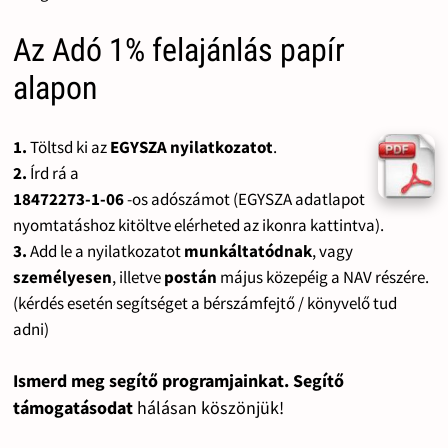
Az Adó 1% felajánlás papír
alapon
1.
Töltsd ki az
EGYSZA nyilatkozatot
.
2.
Írd rá a
18472273-1-06
-os adószámot (EGYSZA adatlapot
nyomtatáshoz kitöltve elérheted az ikonra kattintva).
3.
Add le a nyilatkozatot
munkáltatódnak
, vagy
személyesen
, illetve
postán
május közepéig a NAV részére.
(kérdés esetén segítséget a bérszámfejtő / könyvelő tud
adni)
Ismerd meg segítő programjainkat. Segítő
támogatásodat
hálásan köszönjük!