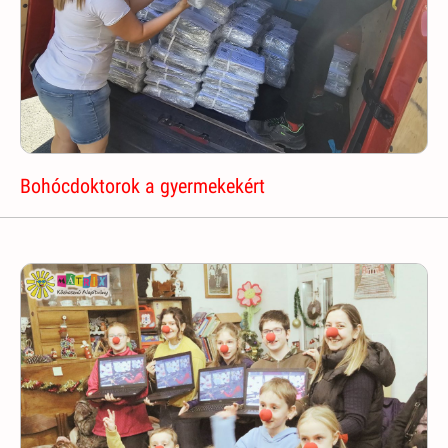
Bohócdoktorok a gyermekekért