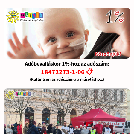
Adóbevalláskor 1%-hoz az adószám:
18472273-1-06 📋
(
Kattintson az adószámra a másoláshoz.
)