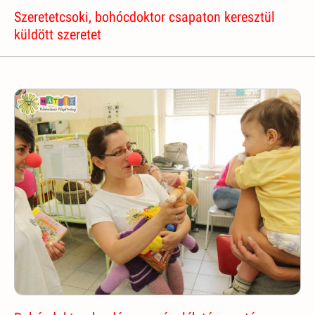
Szeretetcsoki, bohócdoktor csapaton keresztül
küldött szeretet