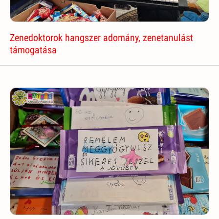
Zenedoktorok hangszer adomány, zenetanulást
támogatása