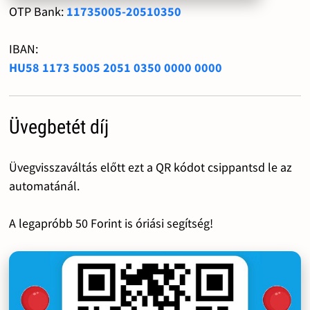
OTP Bank:
11735005-20510350
IBAN:
HU58 1173 5005 2051 0350 0000 0000
Üvegbetét díj
Üvegvisszaváltás előtt ezt a QR kódot csippantsd le az
automatánál.
A legapróbb 50 Forint is óriási segítség!