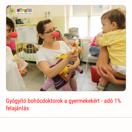
Gyógyító bohócdoktorok a gyermekekért - adó 1%
felajánlás