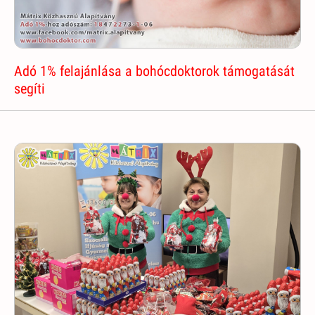
Adó 1% felajánlása a bohócdoktorok támogatását
segíti