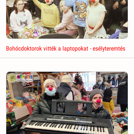
Bohócdoktorok vitték a laptopokat - esélyteremtés