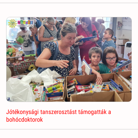
Jótékonysági tanszerosztást támogatták a
bohócdoktorok