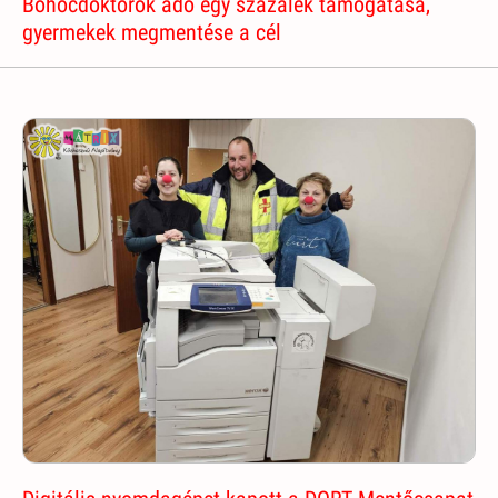
Bohócdoktorok adó egy százalék támogatása,
gyermekek megmentése a cél