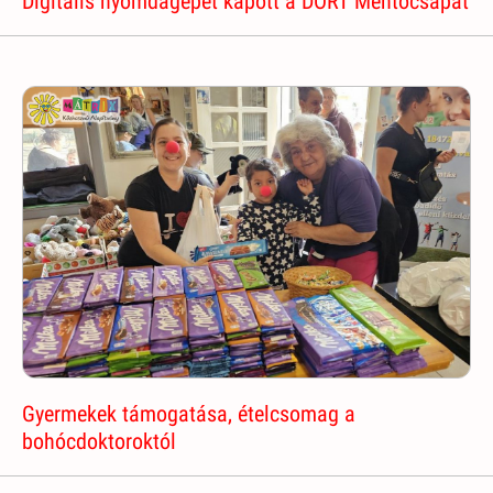
Digitális nyomdagépet kapott a DORT Mentőcsapat
Gyermekek támogatása, ételcsomag a
bohócdoktoroktól