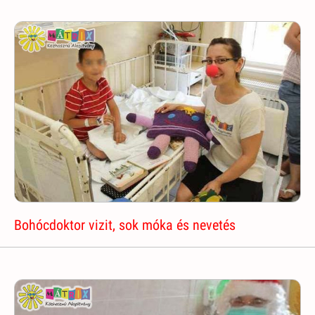
Bohócdoktor vizit, sok móka és nevetés