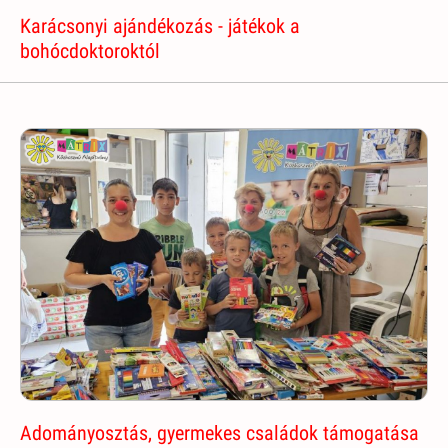
Karácsonyi ajándékozás - játékok a
bohócdoktoroktól
Adományosztás, gyermekes családok támogatása