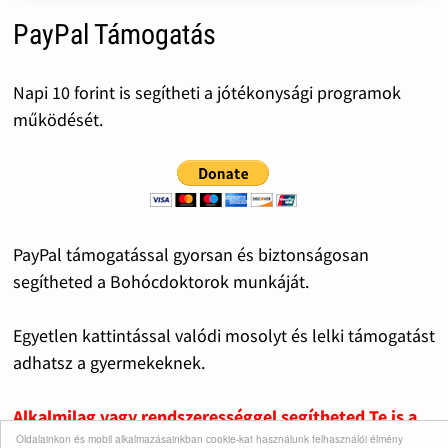
PayPal Támogatás
Napi 10 forint is segítheti a jótékonysági programok
működését.
PayPal támogatással gyorsan és biztonságosan
segítheted a Bohócdoktorok munkáját.
Egyetlen kattintással valódi mosolyt és lelki támogatást
adhatsz a gyermekeknek.
Alkalmilag vagy rendszerességgel segítheted Te is a
Oldalainkon és mobil alkalmazásainkban cookie-kat használunk felhasználói élmény
fontos dolgok működését.