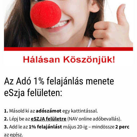
Az Adó 1% felajánlás menete
eSzja felületen:
1.
Másold ki az
adószámot
egy kattintással.
2.
Lépj be az
eSZJA felületre
(NAV online adóbevallás).
3.
Add le az
1% felajánlást
május 20-ig – mindössze
2 perc
az egész.