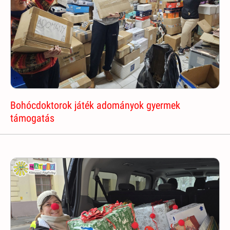
Bohócdoktorok játék adományok gyermek
támogatás