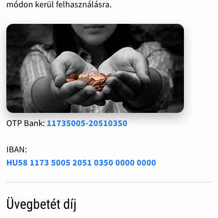
módon kerül felhasználásra.
OTP Bank:
11735005-20510350
IBAN:
HU58 1173 5005 2051 0350 0000 0000
Üvegbetét díj