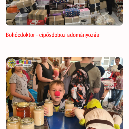
Bohócdoktor - cipősdoboz adományozás