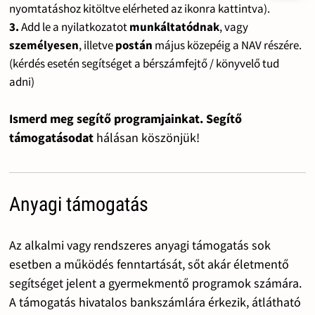
nyomtatáshoz kitöltve elérheted az ikonra kattintva).
3.
Add le a nyilatkozatot
munkáltatódnak
, vagy
személyesen
, illetve
postán
május közepéig a NAV részére.
(kérdés esetén segítséget a bérszámfejtő / könyvelő tud
adni)
Ismerd meg segítő programjainkat. Segítő
támogatásodat
hálásan köszönjük!
Anyagi támogatás
Az alkalmi vagy rendszeres anyagi támogatás sok
esetben a működés fenntartását, sőt akár életmentő
segítséget jelent a gyermekmentő programok számára.
A támogatás hivatalos bankszámlára érkezik, átlátható