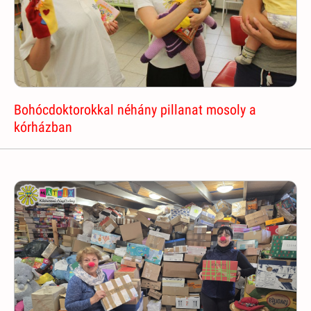
Bohócdoktorokkal néhány pillanat mosoly a
kórházban