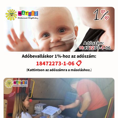
Adóbevalláskor 1%-hoz az adószám:
18472273-1-06 📋
(
Kattintson az adószámra a másoláshoz.
)