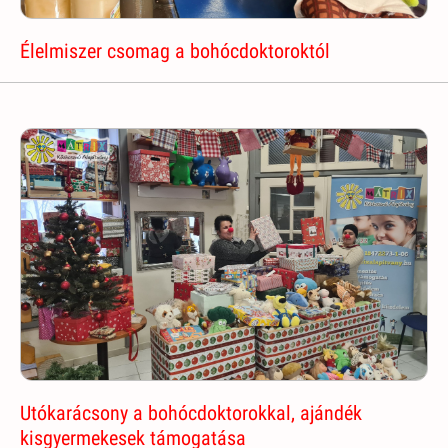
Élelmiszer csomag a bohócdoktoroktól
Utókarácsony a bohócdoktorokkal, ajándék
kisgyermekesek támogatása