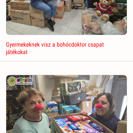
Gyermekeknek visz a bohócdoktor csapat
játékokat