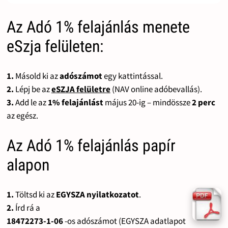
Az Adó 1% felajánlás menete
eSzja felületen:
1.
Másold ki az
adószámot
egy kattintással.
2.
Lépj be az
eSZJA felületre
(NAV online adóbevallás).
3.
Add le az
1% felajánlást
május 20-ig – mindössze
2 perc
az egész.
Az Adó 1% felajánlás papír
alapon
1.
Töltsd ki az
EGYSZA nyilatkozatot
.
2.
Írd rá a
18472273-1-06
-os adószámot (EGYSZA adatlapot