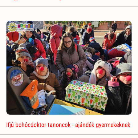
Ifjú bohócdoktor tanoncok - ajándék gyermekeknek