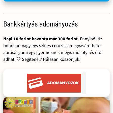
Bankkártyás adományozás
Napi 10 forint havonta már 300 forint.
Ennyiből tíz
bohócorr vagy egy színes ceruza is megvásárolható –
apróság, ami egy gyermeknek mégis mosolyt és erőt
adhat. 🤍 Segítenél? Hálásan köszönjük!