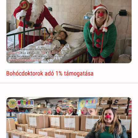
Bohócdoktorok adó 1% támogatása