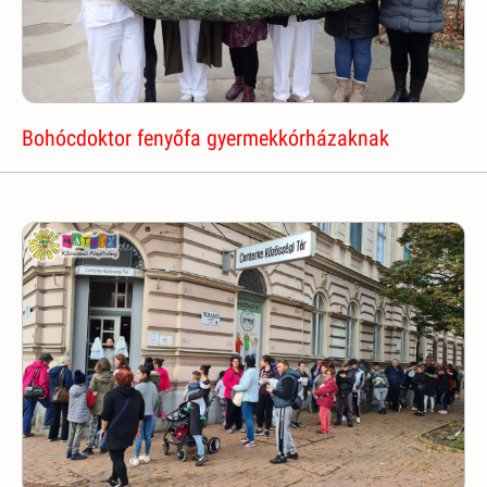
Bohócdoktor fenyőfa gyermekkórházaknak