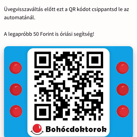
Üvegvisszaváltás előtt ezt a QR kódot csippantsd le az
automatánál.
A legapróbb 50 Forint is óriási segítség!