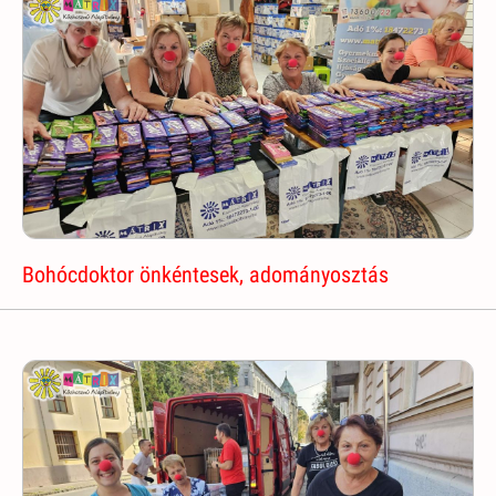
Bohócdoktor önkéntesek, adományosztás