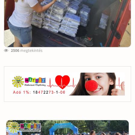
2506
megtekintés