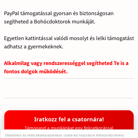
PayPal támogatással gyorsan és biztonságosan
segítheted a Bohócdoktorok munkáját.
Egyetlen kattintással valódi mosolyt és lelki támogatást
adhatsz a gyermekeknek.
Alkalmilag vagy rendszerességgel segítheted Te is a
fontos dolgok működését.
Iratkozz fel a csatornára!
Támogasd a munkánkat egy feliratkozással
Oldalainkon és mobil alkalmazásainkban cookie-kat használunk felhasználói élmény