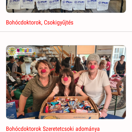
Bohócdoktorok, Csokigyűjtés
Bohócdoktorok Szeretetcsoki adománya