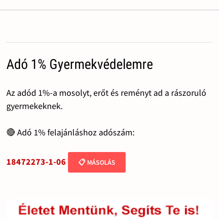
Adó 1% Gyermekvédelemre
Az adód 1%-a mosolyt, erőt és reményt ad a rászoruló
gyermekeknek.
🔴 Adó 1% felajánláshoz adószám:
18472273-1-06
📋 MÁSOLÁS