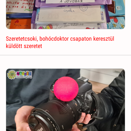
Szeretetcsoki, bohócdoktor csapaton keresztül
küldött szeretet