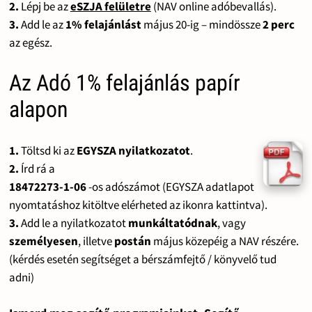
2.
Lépj be az
eSZJA felületre
(NAV online adóbevallás).
3.
Add le az
1% felajánlást
május 20-ig – mindössze
2 perc
az egész.
Az Adó 1% felajánlás papír
alapon
1.
Töltsd ki az
EGYSZA nyilatkozatot
.
2.
Írd rá a
18472273-1-06
-os adószámot (EGYSZA adatlapot
nyomtatáshoz kitöltve elérheted az ikonra kattintva).
3.
Add le a nyilatkozatot
munkáltatódnak
, vagy
személyesen
, illetve
postán
május közepéig a NAV részére.
(kérdés esetén segítséget a bérszámfejtő / könyvelő tud
adni)