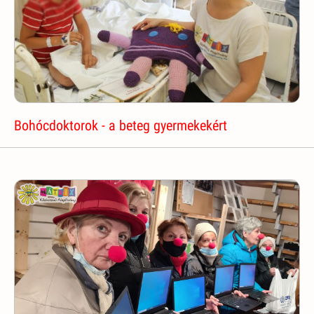
Bohócdoktorok - a beteg gyermekekért