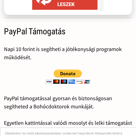
PayPal Támogatás
Napi 10 forint is segítheti a jótékonysági programok
működését.
PayPal támogatással gyorsan és biztonságosan
segítheted a Bohócdoktorok munkáját.
Egyetlen kattintással valódi mosolyt és lelki támogatást
adhatsz a gyermekeknek.
Oldalainkon és mobil alkalmazásainkban cookie-kat használunk felhasználói élmény