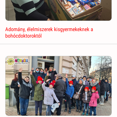
Adomány, élelmiszerek kisgyermekeknek a
bohócdoktoroktól