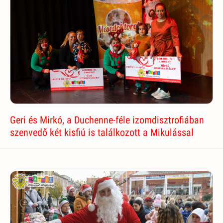
Geri és Mirkó, a Duchenne-féle izomdisztrofiában
szenvedő két kisfiú is találkozott a Mikulással