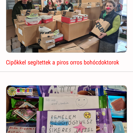
Cipőkkel segítettek a piros orros bohócdoktorok