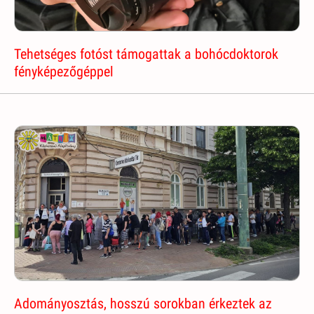
Tehetséges fotóst támogattak a bohócdoktorok
fényképezőgéppel
Adományosztás, hosszú sorokban érkeztek az