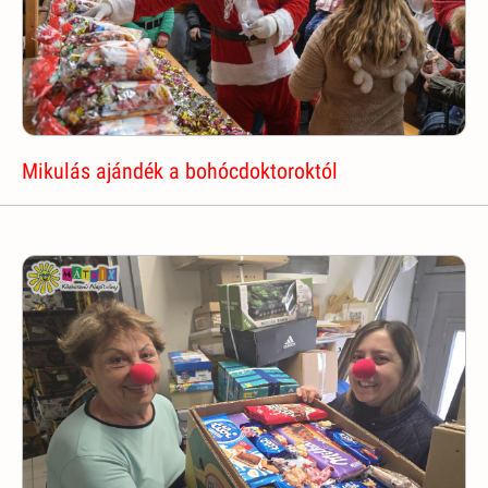
Mikulás ajándék a bohócdoktoroktól