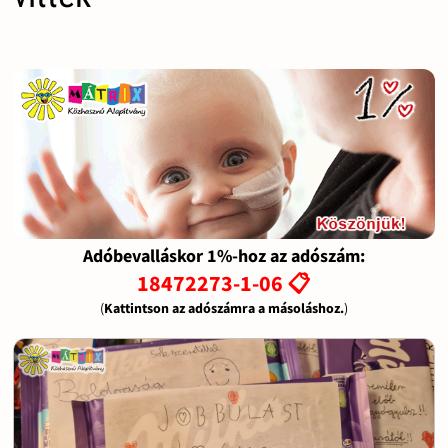
Adóbevalláskor 1%-hoz az adószám:
18472273-1-06 📋
(
Kattintson az adószámra a másoláshoz.
)