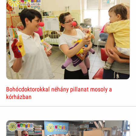
Bohócdoktorokkal néhány pillanat mosoly a
kórházban