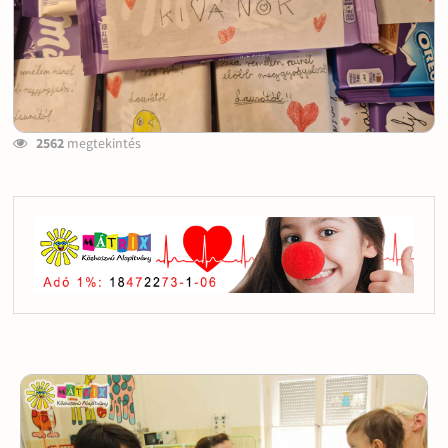
2562
megtekintés