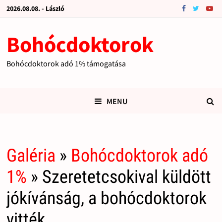
2026.08.08. - László
Bohócdoktorok
Bohócdoktorok adó 1% támogatása
MENU
Galéria
»
Bohócdoktorok adó
1%
» Szeretetcsokival küldött
jókívánság, a bohócdoktorok
vitték