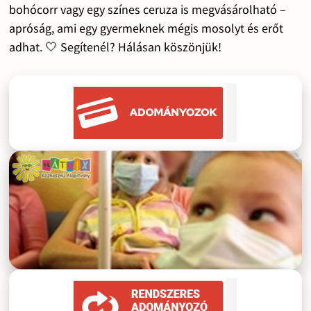
bohócorr vagy egy színes ceruza is megvásárolható –
apróság, ami egy gyermeknek mégis mosolyt és erőt
adhat. 🤍 Segítenél? Hálásan köszönjük!