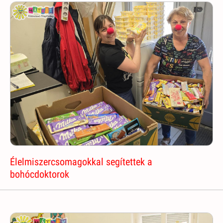
Élelmiszercsomagokkal segítettek a
bohócdoktorok