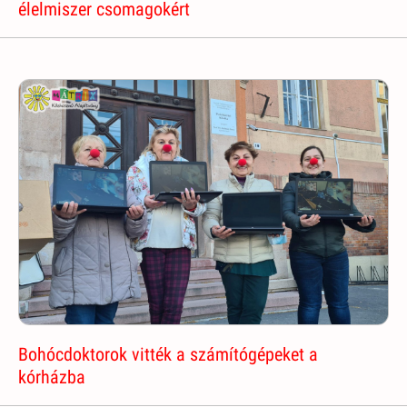
élelmiszer csomagokért
Bohócdoktorok vitték a számítógépeket a
kórházba