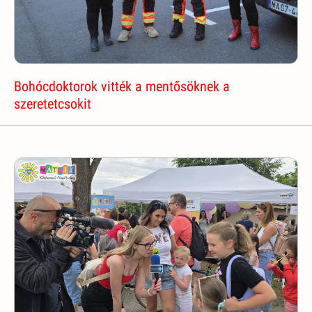
Bohócdoktorok vitték a mentősöknek a
szeretetcsokit