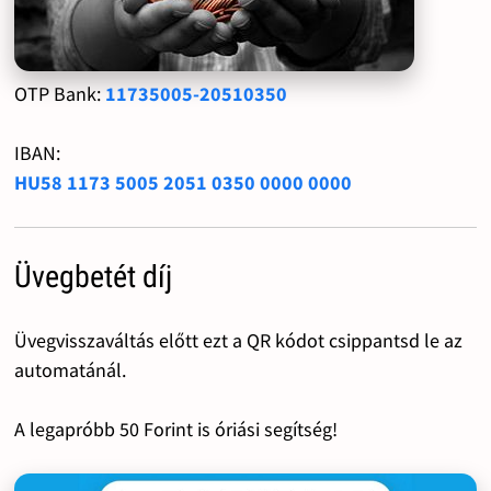
OTP Bank:
11735005-20510350
IBAN:
HU58 1173 5005 2051 0350 0000 0000
Üvegbetét díj
Üvegvisszaváltás előtt ezt a QR kódot csippantsd le az
automatánál.
A legapróbb 50 Forint is óriási segítség!