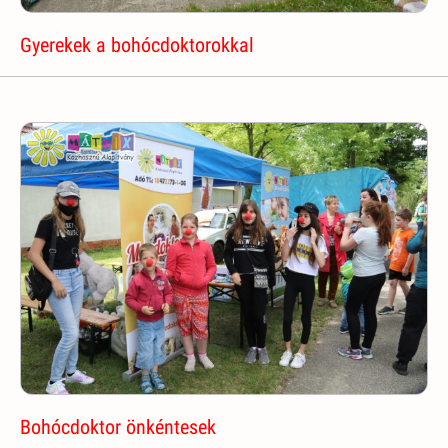
Gyerekek a bohócdoktorokkal
Bohócdoktor önkéntesek