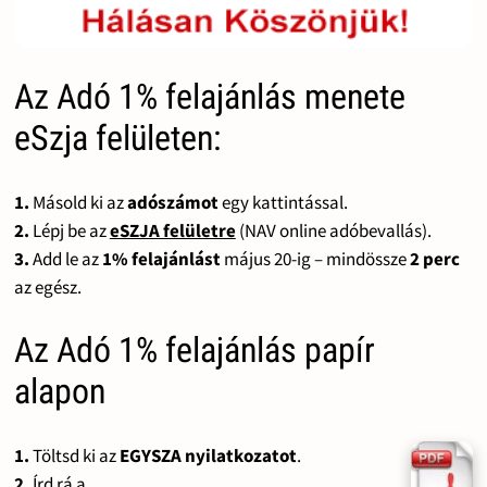
Az Adó 1% felajánlás menete
eSzja felületen:
1.
Másold ki az
adószámot
egy kattintással.
2.
Lépj be az
eSZJA felületre
(NAV online adóbevallás).
3.
Add le az
1% felajánlást
május 20-ig – mindössze
2 perc
az egész.
Az Adó 1% felajánlás papír
alapon
1.
Töltsd ki az
EGYSZA nyilatkozatot
.
2.
Írd rá a