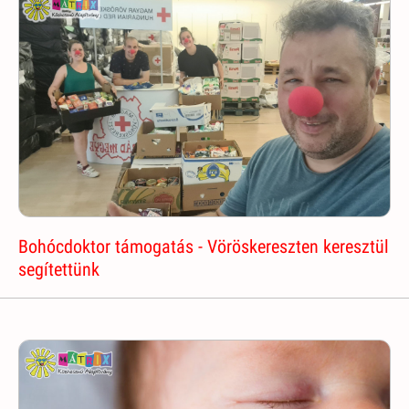
Bohócdoktor támogatás - Vöröskereszten keresztül
segítettünk