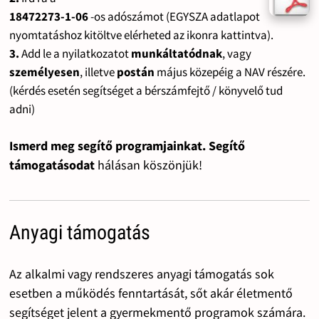
18472273-1-06
-os adószámot (EGYSZA adatlapot
nyomtatáshoz kitöltve elérheted az ikonra kattintva).
3.
Add le a nyilatkozatot
munkáltatódnak
, vagy
személyesen
, illetve
postán
május közepéig a NAV részére.
(kérdés esetén segítséget a bérszámfejtő / könyvelő tud
adni)
Ismerd meg segítő programjainkat. Segítő
támogatásodat
hálásan köszönjük!
Anyagi támogatás
Az alkalmi vagy rendszeres anyagi támogatás sok
esetben a működés fenntartását, sőt akár életmentő
segítséget jelent a gyermekmentő programok számára.