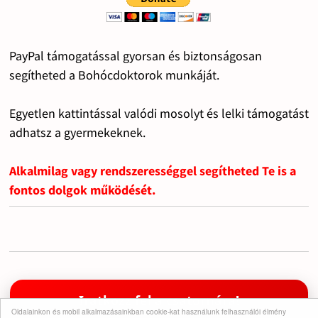
PayPal támogatással gyorsan és biztonságosan
segítheted a Bohócdoktorok munkáját.
Egyetlen kattintással valódi mosolyt és lelki támogatást
adhatsz a gyermekeknek.
Alkalmilag vagy rendszerességgel segítheted Te is a
fontos dolgok működését.
Iratkozz fel a csatornára!
Oldalainkon és mobil alkalmazásainkban cookie-kat használunk felhasználói élmény