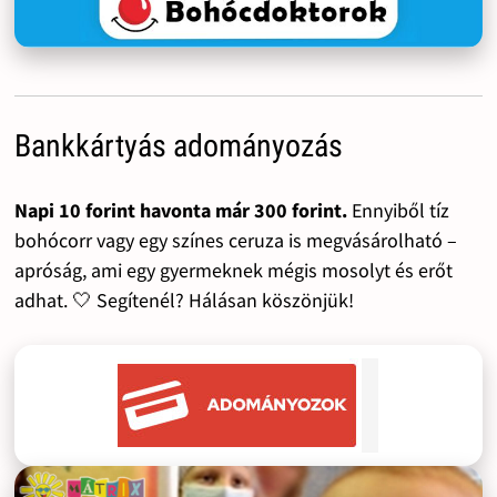
Bankkártyás adományozás
Napi 10 forint havonta már 300 forint.
Ennyiből tíz
bohócorr vagy egy színes ceruza is megvásárolható –
apróság, ami egy gyermeknek mégis mosolyt és erőt
adhat. 🤍 Segítenél? Hálásan köszönjük!