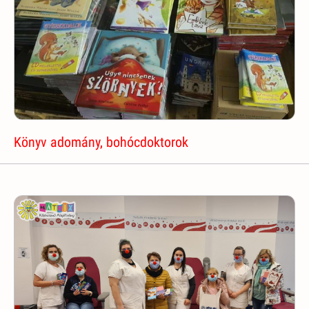
Könyv adomány, bohócdoktorok