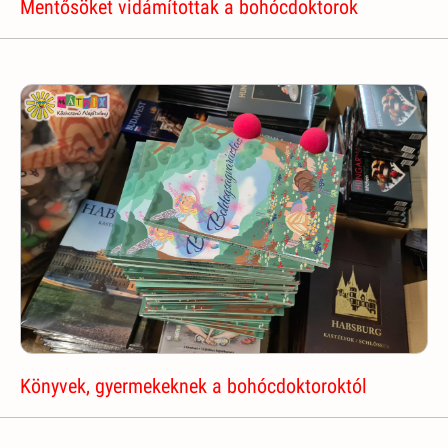
Mentősöket vidámítottak a bohócdoktorok
Könyvek, gyermekeknek a bohócdoktoroktól