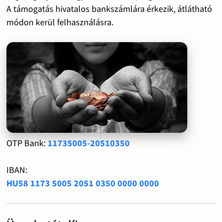
A támogatás hivatalos bankszámlára érkezik, átlátható
módon kerül felhasználásra.
OTP Bank:
11735005-20510350
IBAN:
HU58 1173 5005 2051 0350 0000 0000