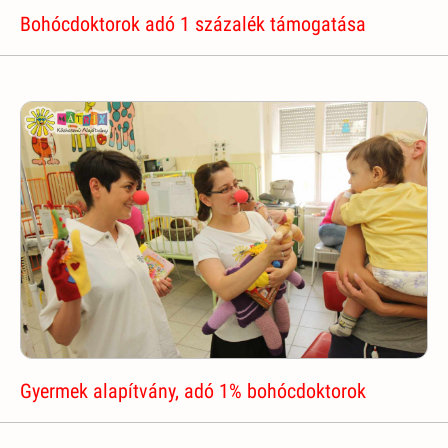
Bohócdoktorok adó 1 százalék támogatása
Gyermek alapítvány, adó 1% bohócdoktorok