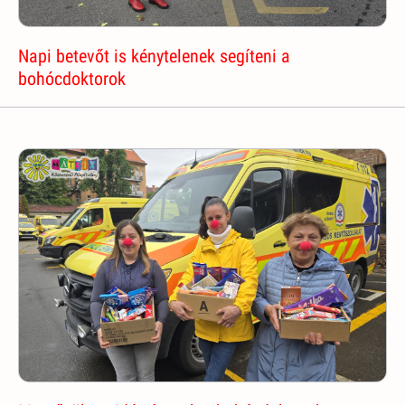
Napi betevőt is kénytelenek segíteni a
bohócdoktorok