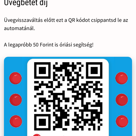
Üvegbetét díj
Üvegvisszaváltás előtt ezt a QR kódot csippantsd le az
automatánál.
A legapróbb 50 Forint is óriási segítség!