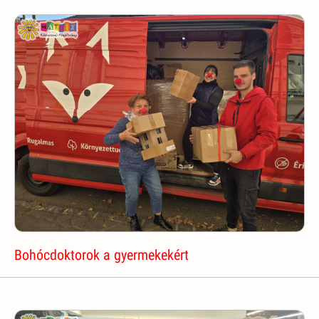
Bohócdoktorok a gyermekekért