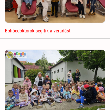
Bohócdoktorok segítik a véradást