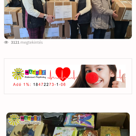
3121
megtekintés