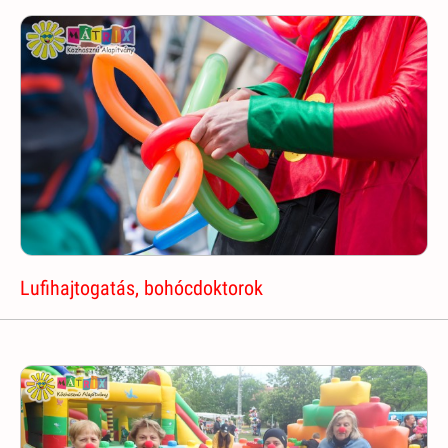
Lufihajtogatás, bohócdoktorok