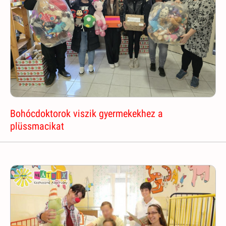
Bohócdoktorok viszik gyermekekhez a
plüssmacikat