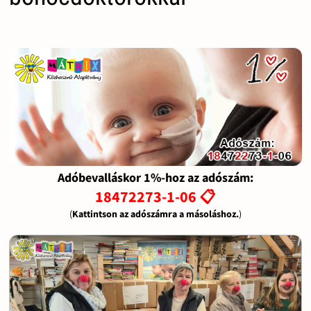
Adóbevalláskor 1%-hoz az adószám:
18472273-1-06 📋
(
Kattintson az adószámra a másoláshoz.
)