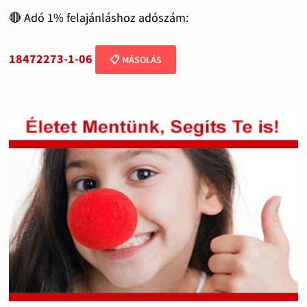
🔴 Adó 1% felajánláshoz adószám:
18472273-1-06
📋 MÁSOLÁS