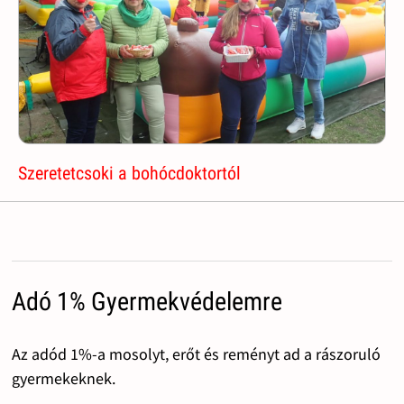
Szeretetcsoki a bohócdoktortól
Adó 1% Gyermekvédelemre
Az adód 1%-a mosolyt, erőt és reményt ad a rászoruló
gyermekeknek.