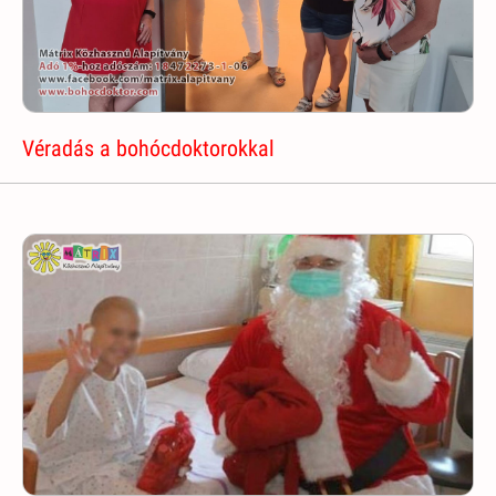
Véradás a bohócdoktorokkal