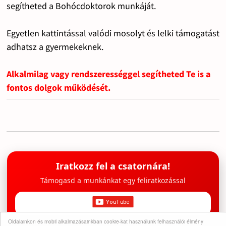
segítheted a Bohócdoktorok munkáját.
Egyetlen kattintással valódi mosolyt és lelki támogatást
adhatsz a gyermekeknek.
Alkalmilag vagy rendszerességgel segítheted Te is a
fontos dolgok működését.
Iratkozz fel a csatornára!
Támogasd a munkánkat egy feliratkozással
Oldalainkon és mobil alkalmazásainkban cookie-kat használunk felhasználói élmény