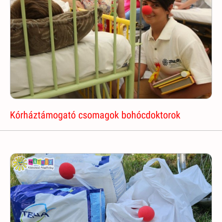
Kórháztámogató csomagok bohócdoktorok