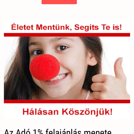
Az Adó 1% felajánlás menete