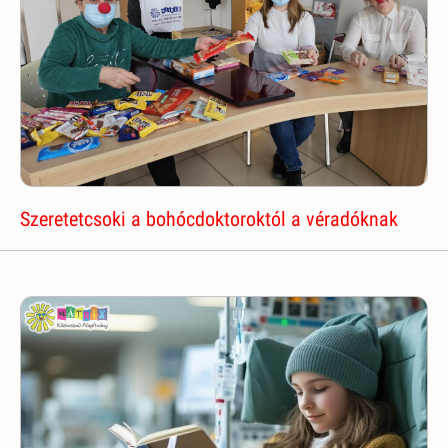
Szeretetcsoki a bohócdoktoroktól a véradóknak