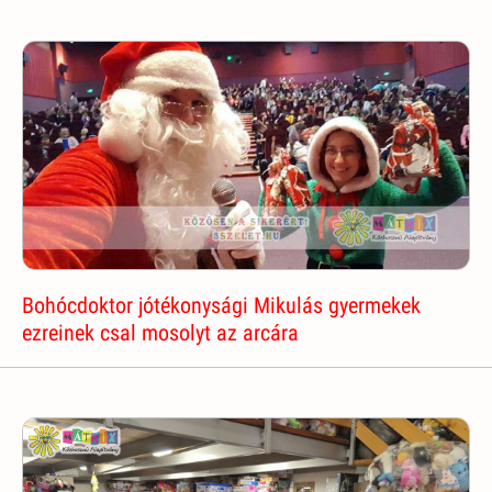
Bohócdoktor jótékonysági Mikulás gyermekek
ezreinek csal mosolyt az arcára