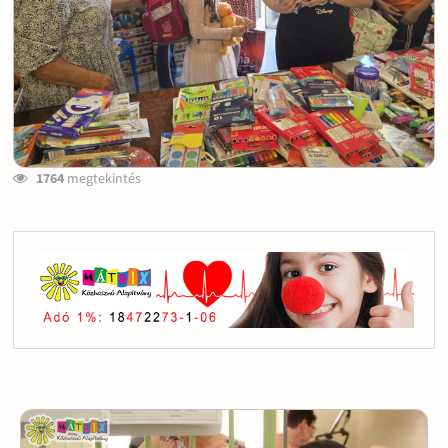
1764
megtekintés