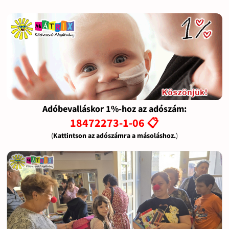
Adóbevalláskor 1%-hoz az adószám:
18472273-1-06 📋
(
Kattintson az adószámra a másoláshoz.
)