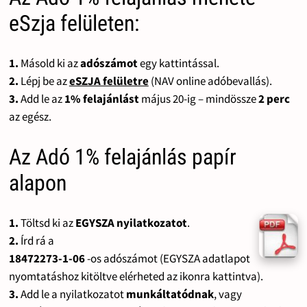
eSzja felületen:
1.
Másold ki az
adószámot
egy kattintással.
2.
Lépj be az
eSZJA felületre
(NAV online adóbevallás).
3.
Add le az
1% felajánlást
május 20-ig – mindössze
2 perc
az egész.
Az Adó 1% felajánlás papír
alapon
1.
Töltsd ki az
EGYSZA nyilatkozatot
.
2.
Írd rá a
18472273-1-06
-os adószámot (EGYSZA adatlapot
nyomtatáshoz kitöltve elérheted az ikonra kattintva).
3.
Add le a nyilatkozatot
munkáltatódnak
, vagy