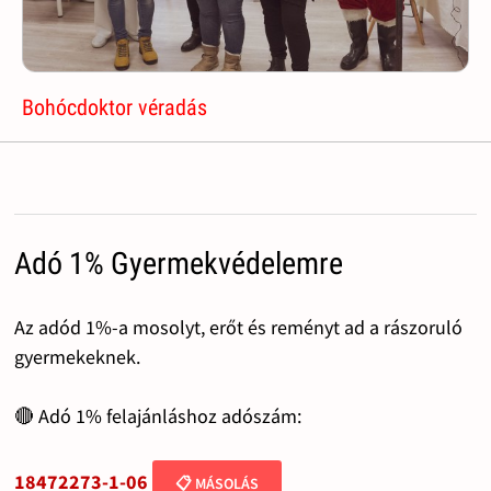
Bohócdoktor véradás
Adó 1% Gyermekvédelemre
Az adód 1%-a mosolyt, erőt és reményt ad a rászoruló
gyermekeknek.
🔴 Adó 1% felajánláshoz adószám:
18472273-1-06
📋 MÁSOLÁS