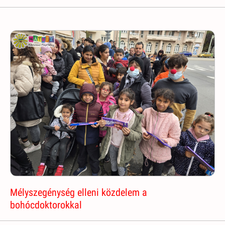
Mélyszegénység elleni közdelem a
bohócdoktorokkal