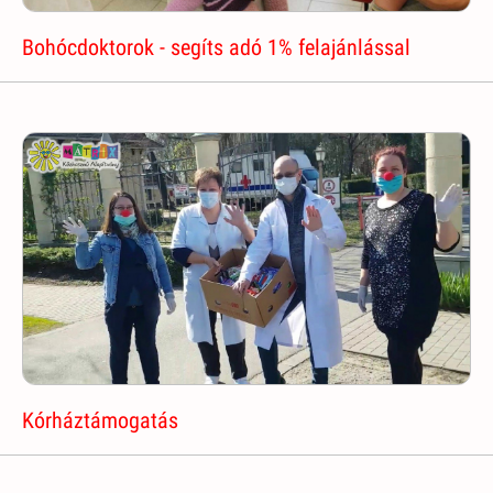
Bohócdoktorok - segíts adó 1% felajánlással
Kórháztámogatás