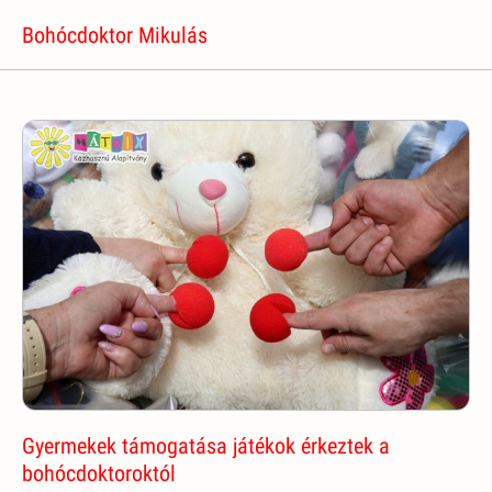
Bohócdoktor Mikulás
Gyermekek támogatása játékok érkeztek a
bohócdoktoroktól