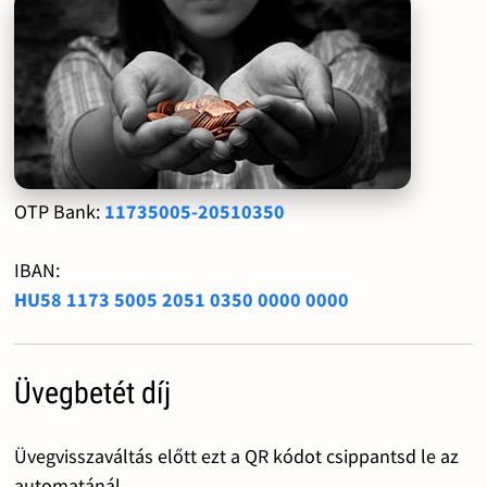
OTP Bank:
11735005-20510350
IBAN:
HU58 1173 5005 2051 0350 0000 0000
Üvegbetét díj
Üvegvisszaváltás előtt ezt a QR kódot csippantsd le az
automatánál.