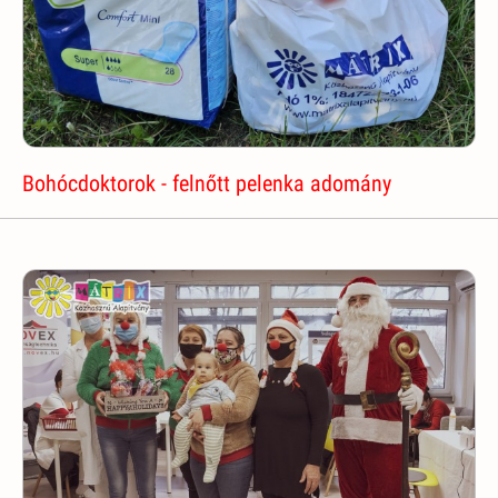
Bohócdoktorok - felnőtt pelenka adomány