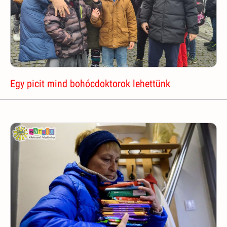
Egy picit mind bohócdoktorok lehettünk