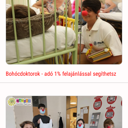
Bohócdoktorok - adó 1% felajánlással segíthetsz