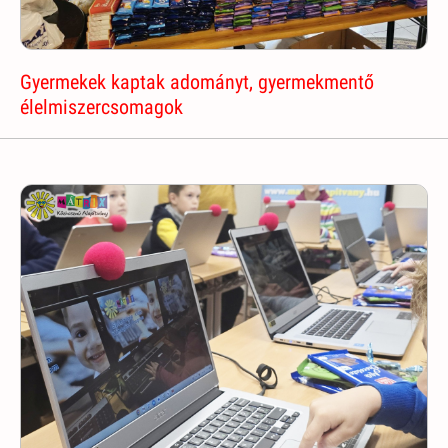
Gyermekek kaptak adományt, gyermekmentő
élelmiszercsomagok