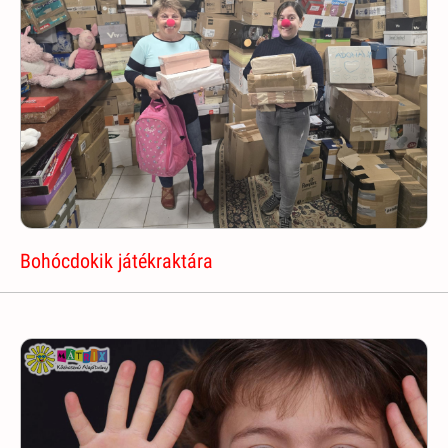
Bohócdokik játékraktára