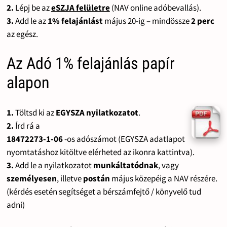
2.
Lépj be az
eSZJA felületre
(NAV online adóbevallás).
3.
Add le az
1% felajánlást
május 20-ig – mindössze
2 perc
az egész.
Az Adó 1% felajánlás papír
alapon
1.
Töltsd ki az
EGYSZA nyilatkozatot
.
2.
Írd rá a
18472273-1-06
-os adószámot (EGYSZA adatlapot
nyomtatáshoz kitöltve elérheted az ikonra kattintva).
3.
Add le a nyilatkozatot
munkáltatódnak
, vagy
személyesen
, illetve
postán
május közepéig a NAV részére.
(kérdés esetén segítséget a bérszámfejtő / könyvelő tud
adni)