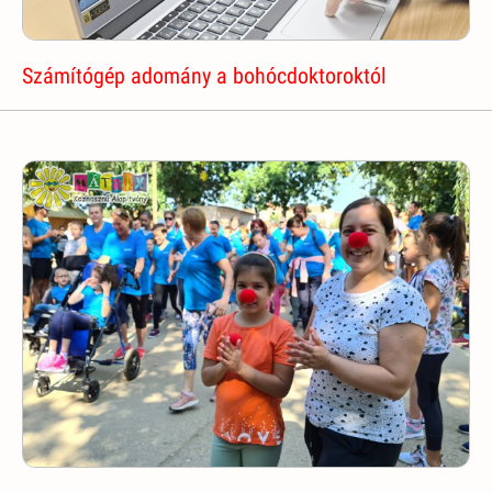
Számítógép adomány a bohócdoktoroktól