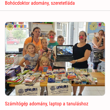
Bohócdoktor adomány, szeretetláda
Számítógép adomány, laptop a tanuláshoz