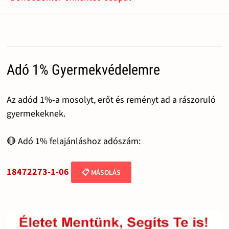
Adó 1% Gyermekvédelemre
Az adód 1%-a mosolyt, erőt és reményt ad a rászoruló
gyermekeknek.
🔴 Adó 1% felajánláshoz adószám:
18472273-1-06
📋 MÁSOLÁS