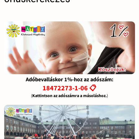
Adóbevalláskor 1%-hoz az adószám:
18472273-1-06 📋
(
Kattintson az adószámra a másoláshoz.
)