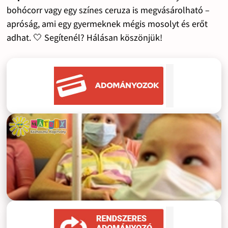
bohócorr vagy egy színes ceruza is megvásárolható –
apróság, ami egy gyermeknek mégis mosolyt és erőt
adhat. 🤍 Segítenél? Hálásan köszönjük!