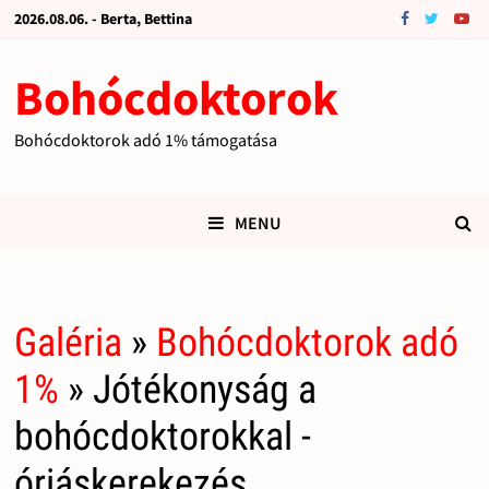
2026.08.06. - Berta, Bettina
Bohócdoktorok
Bohócdoktorok adó 1% támogatása
MENU
Galéria
»
Bohócdoktorok adó
1%
» Jótékonyság a
bohócdoktorokkal -
óriáskerekezés