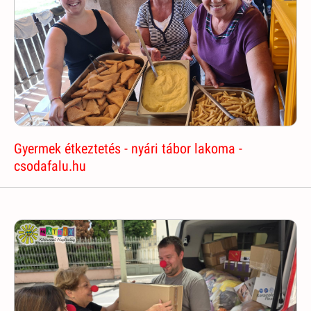
Gyermek étkeztetés - nyári tábor lakoma -
csodafalu.hu