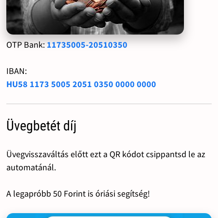
OTP Bank:
11735005-20510350
IBAN:
HU58 1173 5005 2051 0350 0000 0000
Üvegbetét díj
Üvegvisszaváltás előtt ezt a QR kódot csippantsd le az
automatánál.
A legapróbb 50 Forint is óriási segítség!