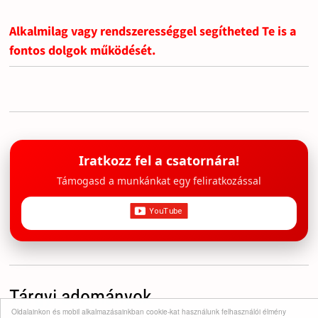
Alkalmilag vagy rendszerességgel segítheted Te is a
fontos dolgok működését.
Iratkozz fel a csatornára!
Támogasd a munkánkat egy feliratkozással
Tárgyi adományok
Oldalainkon és mobil alkalmazásainkban cookie-kat használunk felhasználói élmény