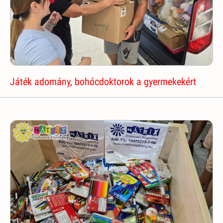
Játék adomány, bohócdoktorok a gyermekekért