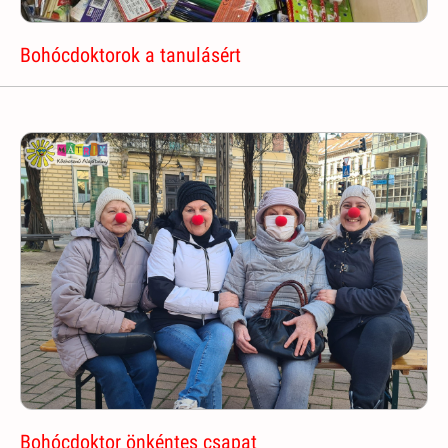
Bohócdoktorok a tanulásért
Bohócdoktor önkéntes csapat