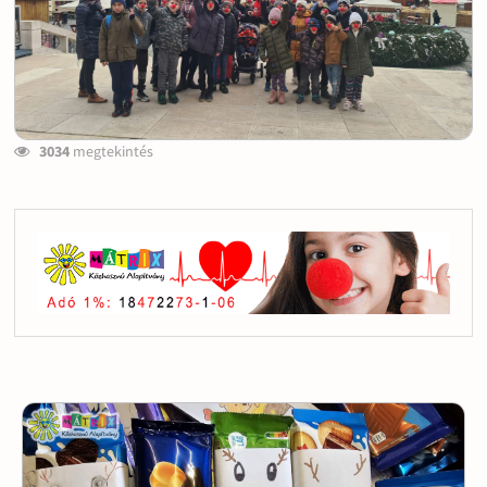
3034
megtekintés