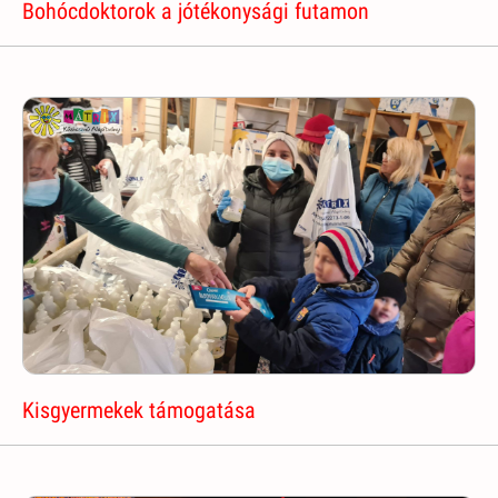
Bohócdoktorok a jótékonysági futamon
Kisgyermekek támogatása