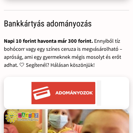
Bankkártyás adományozás
Napi 10 forint havonta már 300 forint.
Ennyiből tíz
bohócorr vagy egy színes ceruza is megvásárolható –
apróság, ami egy gyermeknek mégis mosolyt és erőt
adhat. 🤍 Segítenél? Hálásan köszönjük!