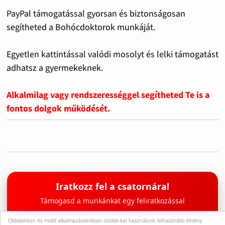
PayPal támogatással gyorsan és biztonságosan
segítheted a Bohócdoktorok munkáját.
Egyetlen kattintással valódi mosolyt és lelki támogatást
adhatsz a gyermekeknek.
Alkalmilag vagy rendszerességgel segítheted Te is a
fontos dolgok működését.
Iratkozz fel a csatornára!
Támogasd a munkánkat egy feliratkozással
Oldalainkon és mobil alkalmazásainkban cookie-kat használunk felhasználói élmény