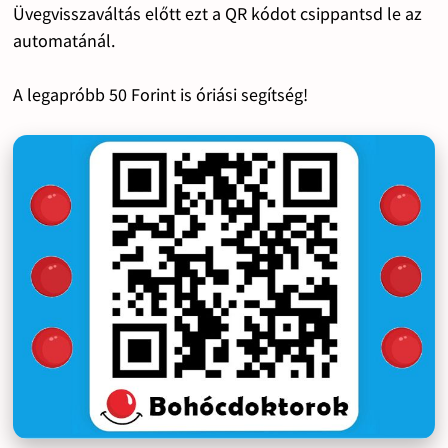
Üvegvisszaváltás előtt ezt a QR kódot csippantsd le az
automatánál.
A legapróbb 50 Forint is óriási segítség!