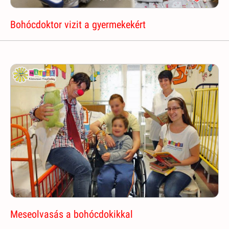
Bohócdoktor vizit a gyermekekért
Meseolvasás a bohócdokikkal