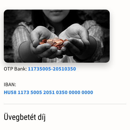
OTP Bank:
11735005-20510350
IBAN:
HU58 1173 5005 2051 0350 0000 0000
Üvegbetét díj