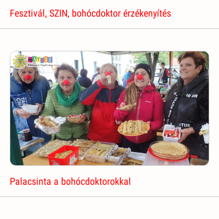
Fesztivál, SZIN, bohócdoktor érzékenyítés
Palacsinta a bohócdoktorokkal