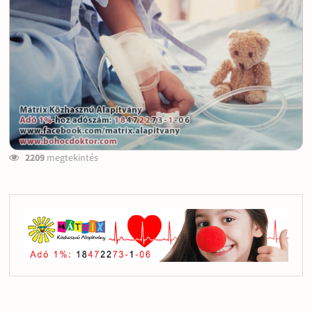
2209
megtekintés