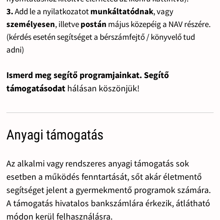
3.
Add le a nyilatkozatot
munkáltatódnak
, vagy
személyesen
, illetve
postán
május közepéig a NAV részére.
(kérdés esetén segítséget a bérszámfejtő / könyvelő tud
adni)
Ismerd meg segítő programjainkat. Segítő
támogatásodat
hálásan köszönjük!
Anyagi támogatás
Az alkalmi vagy rendszeres anyagi támogatás sok
esetben a működés fenntartását, sőt akár életmentő
segítséget jelent a gyermekmentő programok számára.
A támogatás hivatalos bankszámlára érkezik, átlátható
módon kerül felhasználásra.