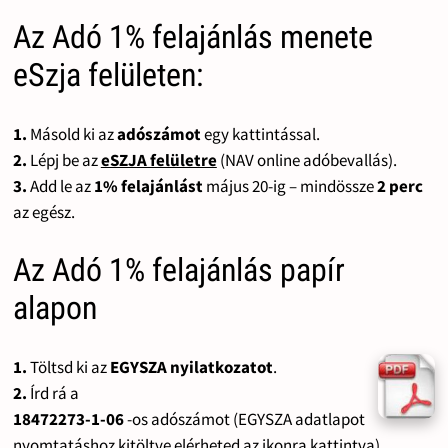
Az Adó 1% felajánlás menete
eSzja felületen:
1.
Másold ki az
adószámot
egy kattintással.
2.
Lépj be az
eSZJA felületre
(NAV online adóbevallás).
3.
Add le az
1% felajánlást
május 20-ig – mindössze
2 perc
az egész.
Az Adó 1% felajánlás papír
alapon
1.
Töltsd ki az
EGYSZA nyilatkozatot
.
2.
Írd rá a
18472273-1-06
-os adószámot (EGYSZA adatlapot
nyomtatáshoz kitöltve elérheted az ikonra kattintva).