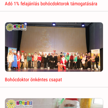
Adó 1% felajánlás bohócdoktorok támogatására
Bohócdoktor önkéntes csapat