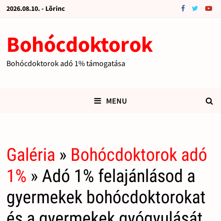
2026.08.10. - Lõrinc
Bohócdoktorok
Bohócdoktorok adó 1% támogatása
MENU
Galéria
»
Bohócdoktorok adó
1%
» Adó 1% felajánlásod a
gyermekek bohócdoktorokat
és a gyermekek gyógyulását