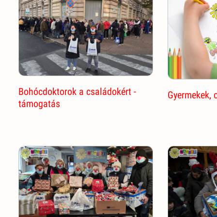
Bohócdoktorok a családokért -
Gyermekek, 
támogatás