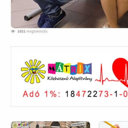
1651
megtekintés