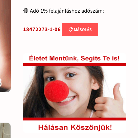
🔴 Adó 1% felajánláshoz adószám:
18472273-1-06
📋 MÁSOLÁS