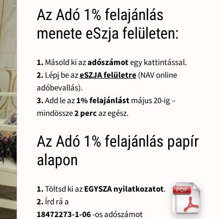
Az Adó 1% felajánlás
menete eSzja felületen:
1.
Másold ki az
adószámot
egy kattintással.
2.
Lépj be az
eSZJA felületre
(NAV online
adóbevallás).
3.
Add le az
1% felajánlást
május 20-ig –
mindössze
2 perc
az egész.
Az Adó 1% felajánlás papír
alapon
1.
Töltsd ki az
EGYSZA nyilatkozatot
.
2.
Írd rá a
18472273-1-06
-os adószámot