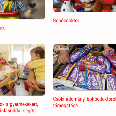
Bohócdoktor
ok
Csoki adomány, bohócdoktoro
ok a gyermekekért,
támogatása
ánlásoddal segíts