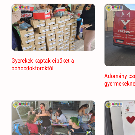
Gyerekek kaptak cipőket a
bohócdoktoroktól
Adomány cs
gyermekekn