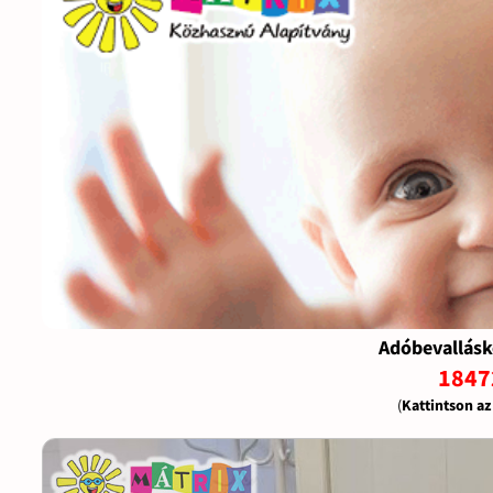
Adóbevallásk
1847
(
Kattintson a