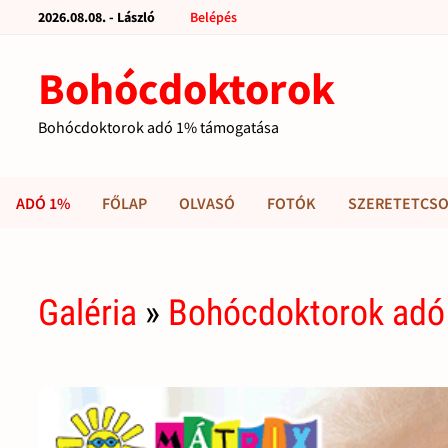
2026.08.08. - László
Belépés
Bohócdoktorok
Bohócdoktorok adó 1% támogatása
ADÓ 1%
FŐLAP
OLVASÓ
FOTÓK
SZERETETCSO
Galéria
»
Bohócdoktorok adó