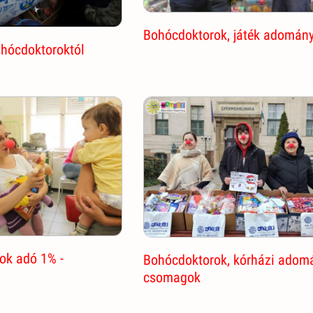
Bohócdoktorok, játék adomán
ohócdoktoroktól
ok adó 1% -
Bohócdoktorok, kórházi adom
csomagok