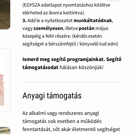
(EGYSZA adatlapot nyomtatáshoz kitöltve
elérheted az ikonra kattintva).
3.
Add le a nyilatkozatot
munkáltatódnak
,
vagy
személyesen
, illetve
postán
május
közepéig a NAV részére. (kérdés esetén
segítséget a bérszámfejtő / könyvelő tud adni)
Ismerd meg segítő programjainkat. Segítő
támogatásodat
hálásan köszönjük!
Anyagi támogatás
Az alkalmi vagy rendszeres anyagi
támogatás sok esetben a működés
fenntartását, sőt akár életmentő segítséget