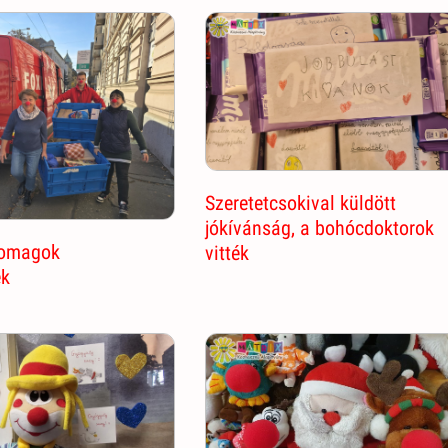
Szeretetcsokival küldött
jókívánság, a bohócdoktorok
omagok
vitték
ek