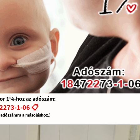
or 1%-hoz az adószám:
2273-1-06 📋
z adószámra a másoláshoz.
)