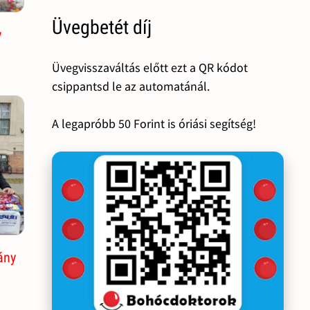
Üvegbetét díj
y
Üvegvisszaváltás előtt ezt a QR kódot
csippantsd le az automatánál.
A legapróbb 50 Forint is óriási segítség!
ány