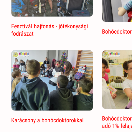
Fesztivál hajfonás - jótékonysági
Bohócdoktor
fodrászat
Bohócdoktor
Karácsony a bohócdoktorokkal
adó 1% felaj