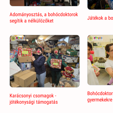
Adományosztás, a bohócdoktorok
Játékok a b
segítik a nélkülözőket
Bohócdoktor
Karácsonyi csomagok -
gyermekekre
jótékonysági támogatás