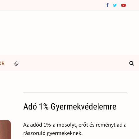
OR
@
Adó 1% Gyermekvédelemre
Az adód 1%-a mosolyt, erőt és reményt ad a
rászoruló gyermekeknek.