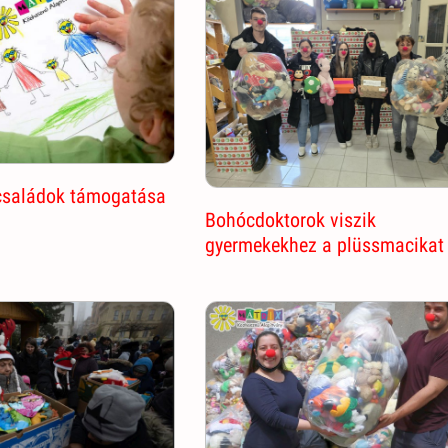
családok támogatása
Bohócdoktorok viszik
gyermekekhez a plüssmacikat