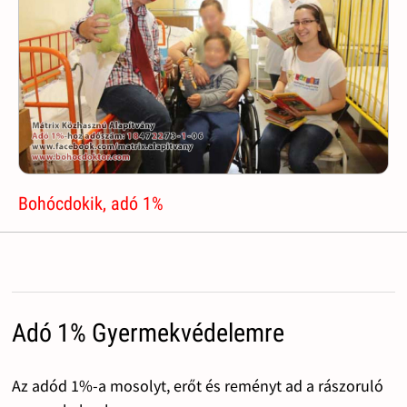
Bohócdokik, adó 1%
Adó 1% Gyermekvédelemre
Az adód 1%-a mosolyt, erőt és reményt ad a rászoruló