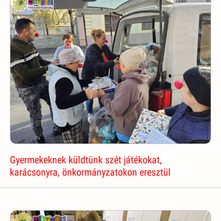
Gyermekeknek küldtünk szét játékokat,
karácsonyra, önkormányzatokon eresztül