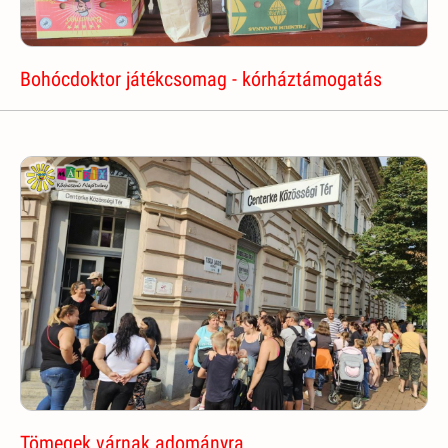
Bohócdoktor játékcsomag - kórháztámogatás
Tömegek várnak adományra