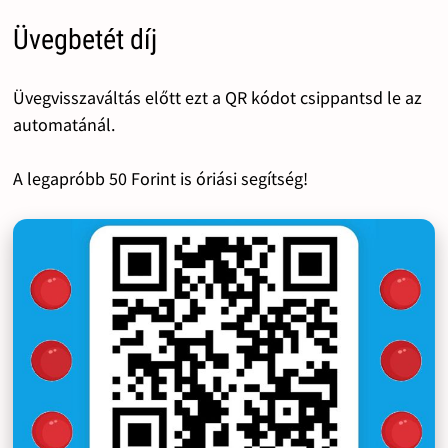
Üvegbetét díj
Üvegvisszaváltás előtt ezt a QR kódot csippantsd le az
automatánál.
A legapróbb 50 Forint is óriási segítség!