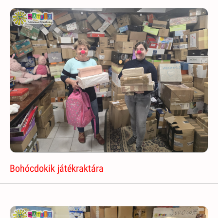
Bohócdokik játékraktára