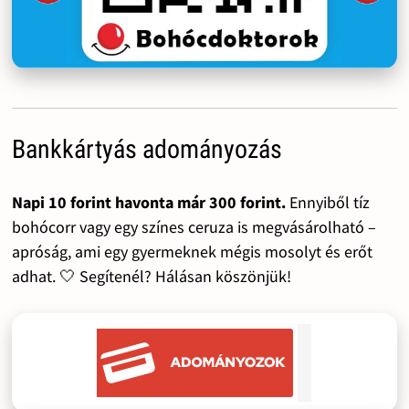
Bankkártyás adományozás
Napi 10 forint havonta már 300 forint.
Ennyiből tíz
bohócorr vagy egy színes ceruza is megvásárolható –
apróság, ami egy gyermeknek mégis mosolyt és erőt
adhat. 🤍 Segítenél? Hálásan köszönjük!