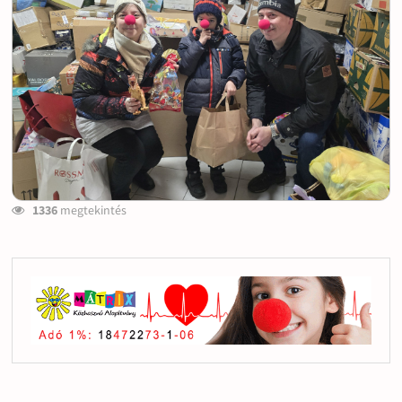
1336
megtekintés