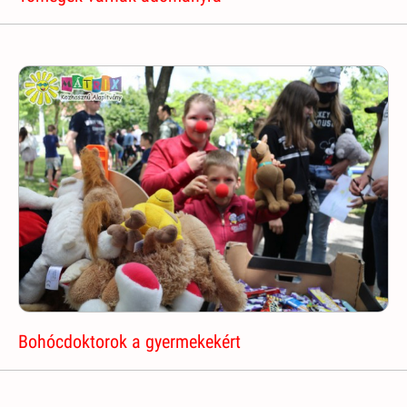
Bohócdoktorok a gyermekekért