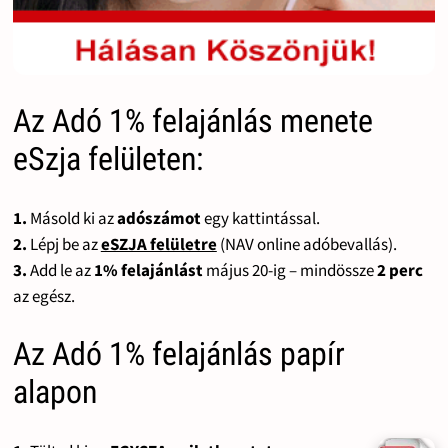
Az Adó 1% felajánlás menete
eSzja felületen:
1.
Másold ki az
adószámot
egy kattintással.
2.
Lépj be az
eSZJA felületre
(NAV online adóbevallás).
3.
Add le az
1% felajánlást
május 20-ig – mindössze
2 perc
az egész.
Az Adó 1% felajánlás papír
alapon