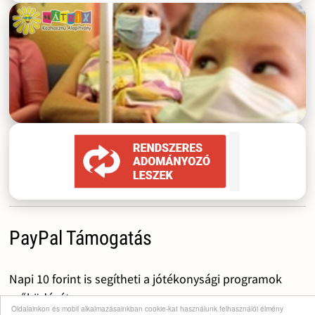
PayPal Támogatás
Napi 10 forint is segítheti a jótékonysági programok
működését.
Oldalainkon és mobil alkalmazásainkban cookie-kat használunk felhasználói élmény