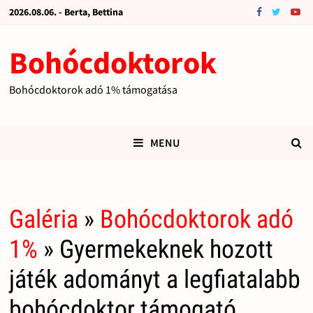
2026.08.06. - Berta, Bettina
Bohócdoktorok
Bohócdoktorok adó 1% támogatása
MENU
Galéria
»
Bohócdoktorok adó
1%
» Gyermekeknek hozott
játék adományt a legfiatalabb
bohócdoktor támogató