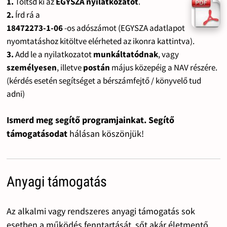
1.
Töltsd ki az
EGYSZA nyilatkozatot
.
2.
Írd rá a
18472273-1-06
-os adószámot (EGYSZA adatlapot
nyomtatáshoz kitöltve elérheted az ikonra kattintva).
3.
Add le a nyilatkozatot
munkáltatódnak
, vagy
személyesen
, illetve
postán
május közepéig a NAV részére.
(kérdés esetén segítséget a bérszámfejtő / könyvelő tud
adni)
Ismerd meg segítő programjainkat. Segítő
támogatásodat
hálásan köszönjük!
Anyagi támogatás
Az alkalmi vagy rendszeres anyagi támogatás sok
esetben a működés fenntartását, sőt akár életmentő