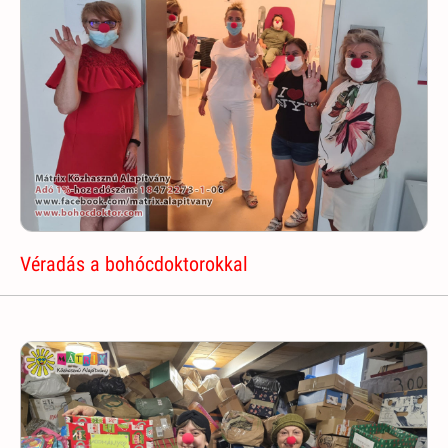
Véradás a bohócdoktorokkal