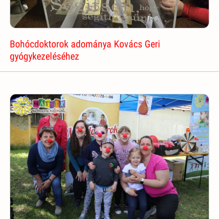
Bohócdoktorok adománya Kovács Geri
gyógykezeléséhez