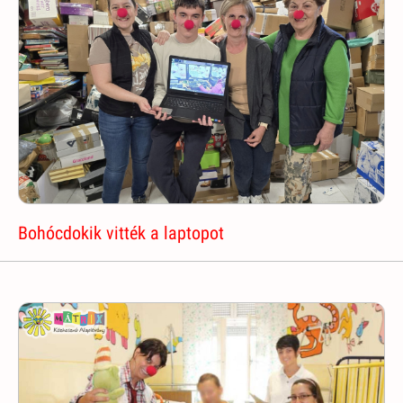
Bohócdokik vitték a laptopot