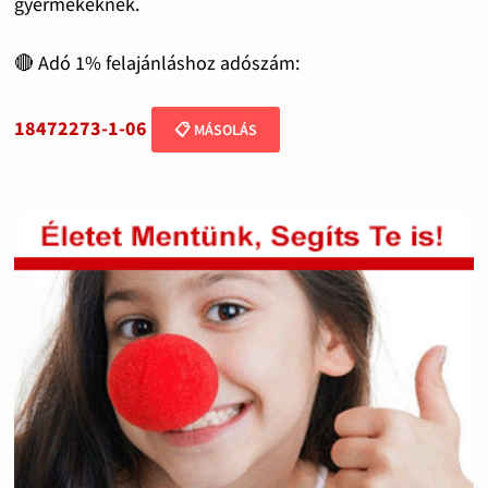
gyermekeknek.
🔴 Adó 1% felajánláshoz adószám:
18472273-1-06
📋 MÁSOLÁS