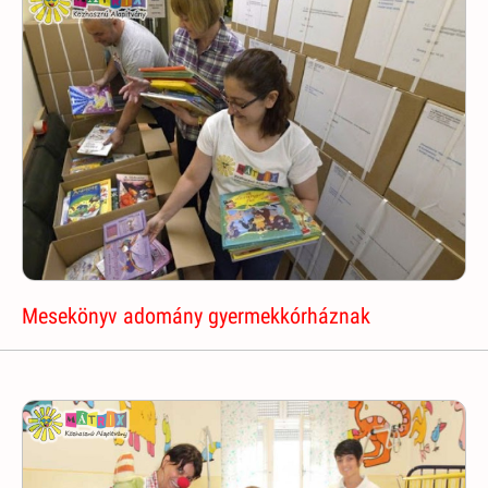
Mesekönyv adomány gyermekkórháznak