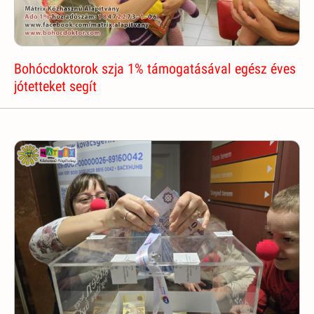
Bohócdoktorok szja 1% támogatásával egész éves
jótetteket segít