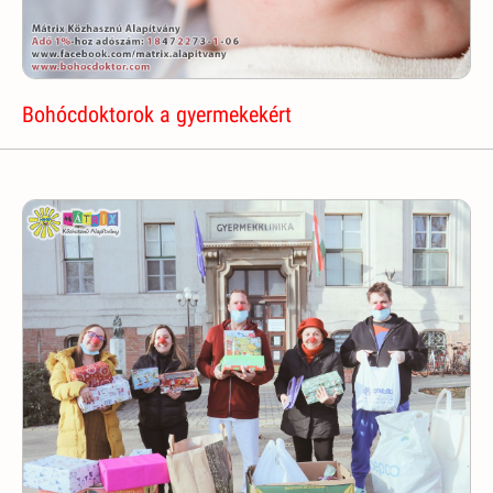
Bohócdoktorok a gyermekekért