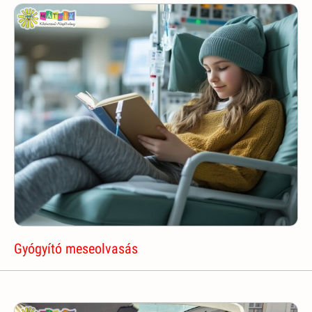
Gyógyító meseolvasás