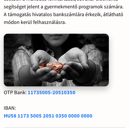
segítséget jelent a gyermekmentő programok számára.
A támogatás hivatalos bankszámlára érkezik, átlátható
módon kerül felhasználásra.
OTP Bank:
11735005-20510350
IBAN:
HU58 1173 5005 2051 0350 0000 0000