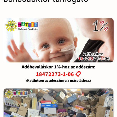
Adóbevalláskor 1%-hoz az adószám:
18472273-1-06 📋
(
Kattintson az adószámra a másoláshoz.
)