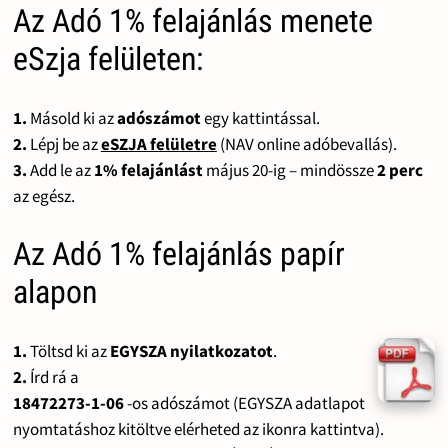
Az Adó 1% felajánlás menete
eSzja felületen:
1.
Másold ki az
adószámot
egy kattintással.
2.
Lépj be az
eSZJA felületre
(NAV online adóbevallás).
3.
Add le az
1% felajánlást
május 20-ig – mindössze
2 perc
az egész.
Az Adó 1% felajánlás papír
alapon
1.
Töltsd ki az
EGYSZA nyilatkozatot
.
2.
Írd rá a
18472273-1-06
-os adószámot (EGYSZA adatlapot
nyomtatáshoz kitöltve elérheted az ikonra kattintva).