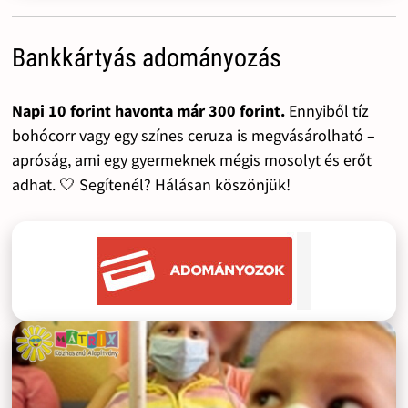
Bankkártyás adományozás
Napi 10 forint havonta már 300 forint.
Ennyiből tíz
bohócorr vagy egy színes ceruza is megvásárolható –
apróság, ami egy gyermeknek mégis mosolyt és erőt
adhat. 🤍 Segítenél? Hálásan köszönjük!