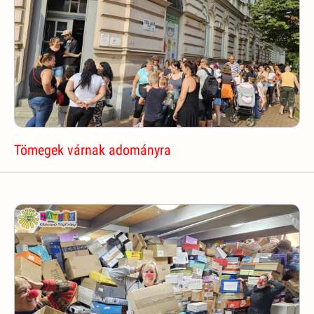
Tömegek várnak adományra