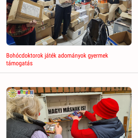
Bohócdoktorok játék adományok gyermek
támogatás