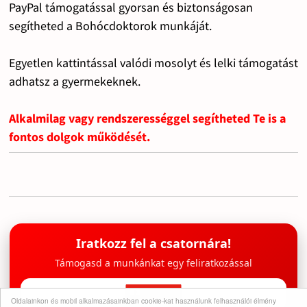
PayPal támogatással gyorsan és biztonságosan
segítheted a Bohócdoktorok munkáját.
Egyetlen kattintással valódi mosolyt és lelki támogatást
adhatsz a gyermekeknek.
Alkalmilag vagy rendszerességgel segítheted Te is a
fontos dolgok működését.
Iratkozz fel a csatornára!
Támogasd a munkánkat egy feliratkozással
Oldalainkon és mobil alkalmazásainkban cookie-kat használunk felhasználói élmény