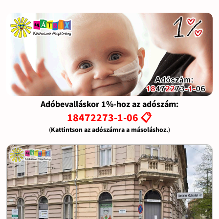
Adóbevalláskor 1%-hoz az adószám:
18472273-1-06 📋
(
Kattintson az adószámra a másoláshoz.
)