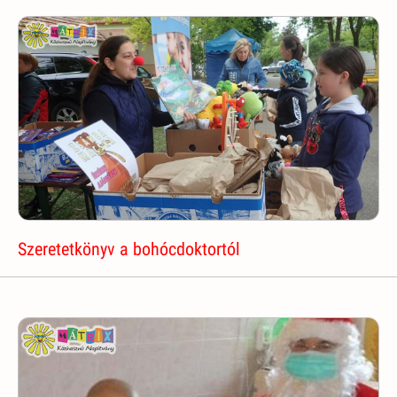
Szeretetkönyv a bohócdoktortól