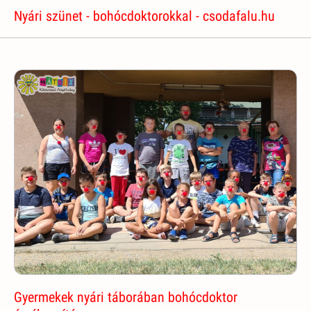
Nyári szünet - bohócdoktorokkal - csodafalu.hu
Gyermekek nyári táborában bohócdoktor