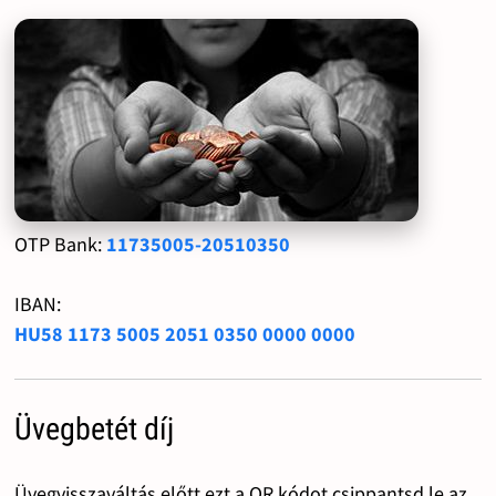
OTP Bank:
11735005-20510350
IBAN:
HU58 1173 5005 2051 0350 0000 0000
Üvegbetét díj
Üvegvisszaváltás előtt ezt a QR kódot csippantsd le az