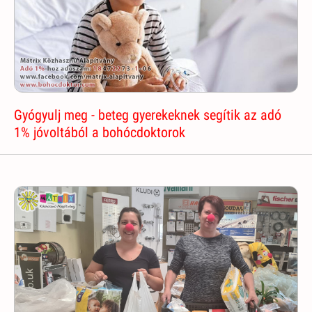
Gyógyulj meg - beteg gyerekeknek segítik az adó
1% jóvoltából a bohócdoktorok