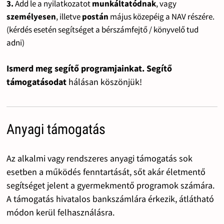
3.
Add le a nyilatkozatot
munkáltatódnak
, vagy
személyesen
, illetve
postán
május közepéig a NAV részére.
(kérdés esetén segítséget a bérszámfejtő / könyvelő tud
adni)
Ismerd meg segítő programjainkat. Segítő
támogatásodat
hálásan köszönjük!
Anyagi támogatás
Az alkalmi vagy rendszeres anyagi támogatás sok
esetben a működés fenntartását, sőt akár életmentő
segítséget jelent a gyermekmentő programok számára.
A támogatás hivatalos bankszámlára érkezik, átlátható
módon kerül felhasználásra.