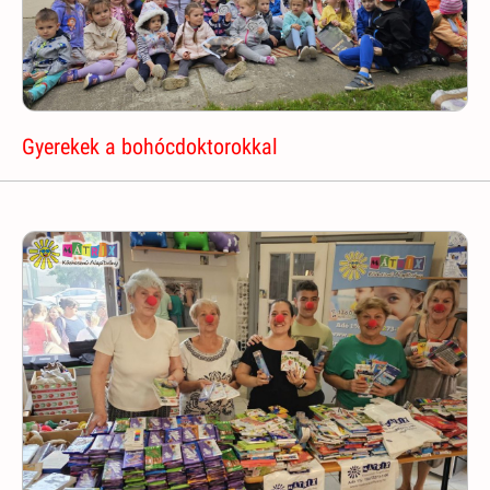
Gyerekek a bohócdoktorokkal