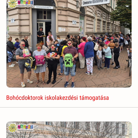
Bohócdoktorok iskolakezdési támogatása