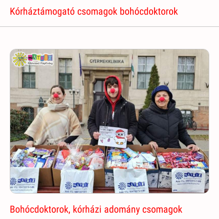
Kórháztámogató csomagok bohócdoktorok
Bohócdoktorok, kórházi adomány csomagok