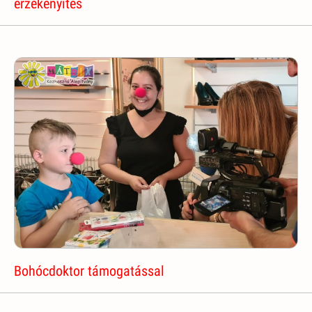
érzékenyítés
Bohócdoktor támogatással