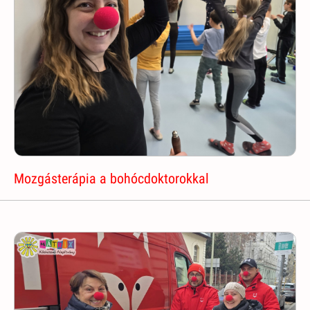
Mozgásterápia a bohócdoktorokkal