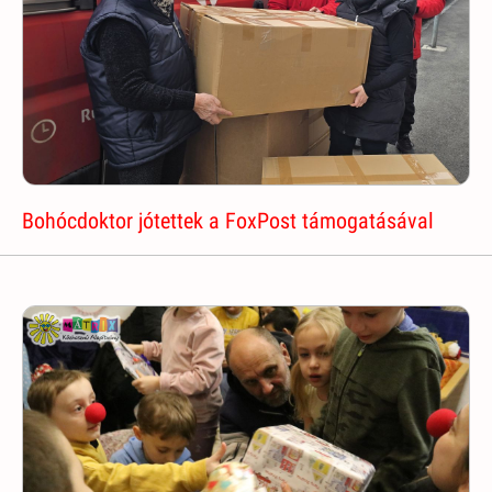
Bohócdoktor jótettek a FoxPost támogatásával