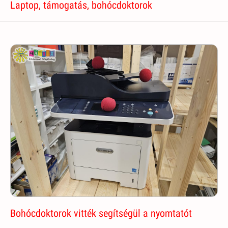
Laptop, támogatás, bohócdoktorok
Bohócdoktorok vitték segítségül a nyomtatót