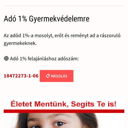
Adó 1% Gyermekvédelemre
Az adód 1%-a mosolyt, erőt és reményt ad a rászoruló
gyermekeknek.
🔴 Adó 1% felajánláshoz adószám:
18472273-1-06
📋 MÁSOLÁS