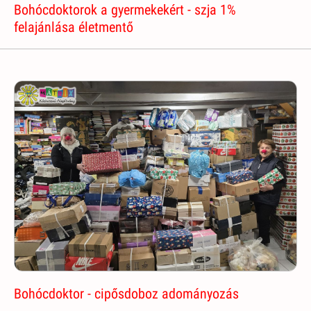
Bohócdoktorok a gyermekekért - szja 1%
felajánlása életmentő
Bohócdoktor - cipősdoboz adományozás