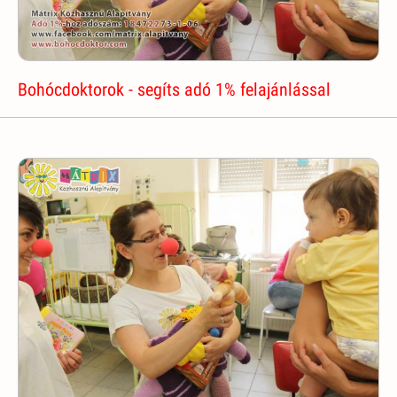
Bohócdoktorok - segíts adó 1% felajánlással