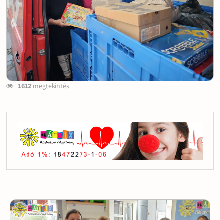
1612
megtekintés