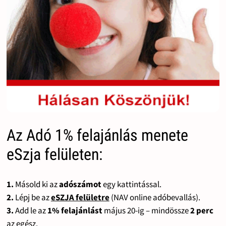
Az Adó 1% felajánlás menete
eSzja felületen:
1.
Másold ki az
adószámot
egy kattintással.
2.
Lépj be az
eSZJA felületre
(NAV online adóbevallás).
3.
Add le az
1% felajánlást
május 20-ig – mindössze
2 perc
az egész.