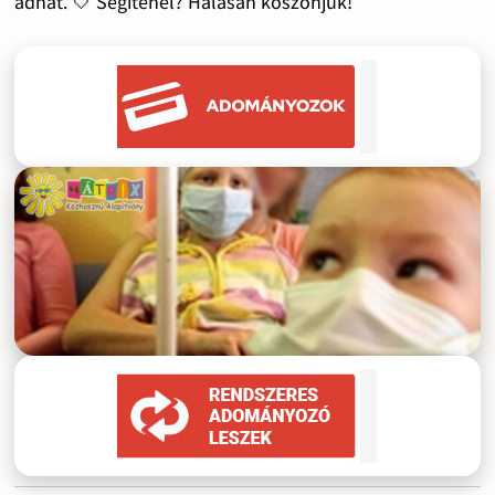
adhat. 🤍 Segítenél? Hálásan köszönjük!