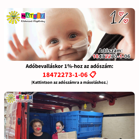
Adóbevalláskor 1%-hoz az adószám:
18472273-1-06 📋
(
Kattintson az adószámra a másoláshoz.
)