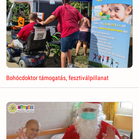
Bohócdoktor támogatás, fesztiválpillanat