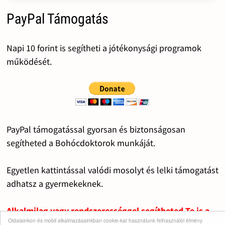
PayPal Támogatás
Napi 10 forint is segítheti a jótékonysági programok
működését.
PayPal támogatással gyorsan és biztonságosan
segítheted a Bohócdoktorok munkáját.
Egyetlen kattintással valódi mosolyt és lelki támogatást
adhatsz a gyermekeknek.
Alkalmilag vagy rendszerességgel segítheted Te is a
Oldalainkon és mobil alkalmazásainkban cookie-kat használunk felhasználói élmény
fontos dolgok működését.