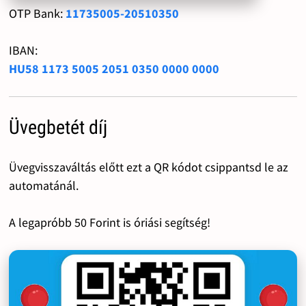
OTP Bank:
11735005-20510350
IBAN:
HU58 1173 5005 2051 0350 0000 0000
Üvegbetét díj
Üvegvisszaváltás előtt ezt a QR kódot csippantsd le az
automatánál.
A legapróbb 50 Forint is óriási segítség!