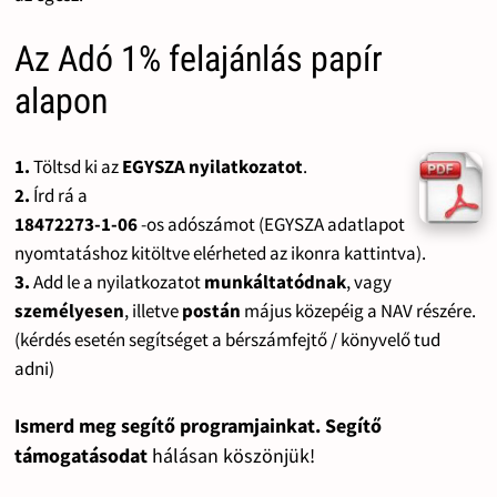
Az Adó 1% felajánlás papír
alapon
1.
Töltsd ki az
EGYSZA nyilatkozatot
.
2.
Írd rá a
18472273-1-06
-os adószámot (EGYSZA adatlapot
nyomtatáshoz kitöltve elérheted az ikonra kattintva).
3.
Add le a nyilatkozatot
munkáltatódnak
, vagy
személyesen
, illetve
postán
május közepéig a NAV részére.
(kérdés esetén segítséget a bérszámfejtő / könyvelő tud
adni)
Ismerd meg segítő programjainkat. Segítő
támogatásodat
hálásan köszönjük!