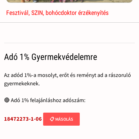
Fesztivál, SZIN, bohócdoktor érzékenyítés
Adó 1% Gyermekvédelemre
Az adód 1%-a mosolyt, erőt és reményt ad a rászoruló
gyermekeknek.
🔴 Adó 1% felajánláshoz adószám:
18472273-1-06
📋 MÁSOLÁS