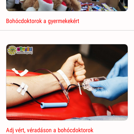
Bohócdoktorok a gyermekekért
Adj vért, véradáson a bohócdoktorok