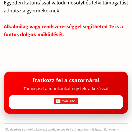
Egyetlen kattintással valódi mosolyt és lelki támogatást
adhatsz a gyermekeknek.
Alkalmilag vagy rendszerességgel segítheted Te is a
fontos dolgok működését.
Iratkozz fel a csatornára!
Támogasd a munkánkat egy feliratkozással
Oldalainkon és mobil alkalmazásainkban cookie-kat használunk felhasználói élmény