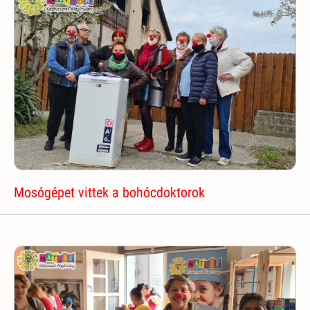
Mosógépet vittek a bohócdoktorok