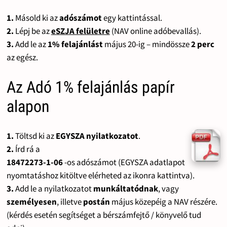
1.
Másold ki az
adószámot
egy kattintással.
2.
Lépj be az
eSZJA felületre
(NAV online adóbevallás).
3.
Add le az
1% felajánlást
május 20-ig – mindössze
2 perc
az egész.
Az Adó 1% felajánlás papír
alapon
1.
Töltsd ki az
EGYSZA nyilatkozatot
.
2.
Írd rá a
18472273-1-06
-os adószámot (EGYSZA adatlapot
nyomtatáshoz kitöltve elérheted az ikonra kattintva).
3.
Add le a nyilatkozatot
munkáltatódnak
, vagy
személyesen
, illetve
postán
május közepéig a NAV részére.
(kérdés esetén segítséget a bérszámfejtő / könyvelő tud