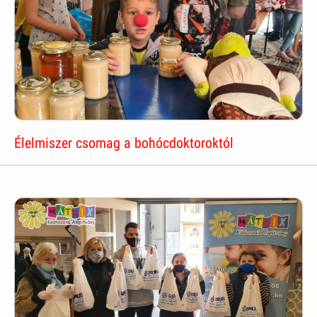
Élelmiszer csomag a bohócdoktoroktól