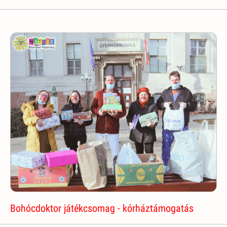
Bohócdoktor játékcsomag - kórháztámogatás