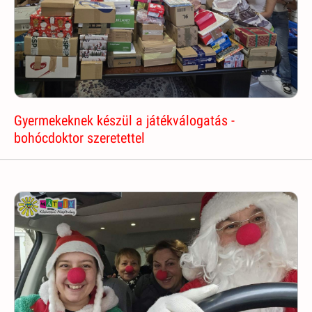
Gyermekeknek készül a játékválogatás -
bohócdoktor szeretettel