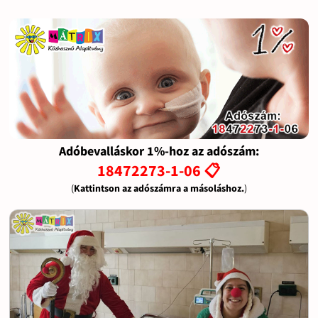
Adóbevalláskor 1%-hoz az adószám:
18472273-1-06 📋
(
Kattintson az adószámra a másoláshoz.
)