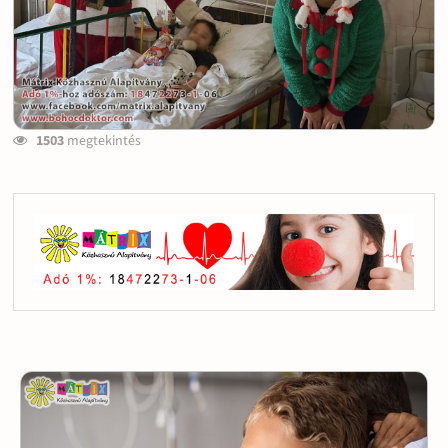
1503
megtekintés