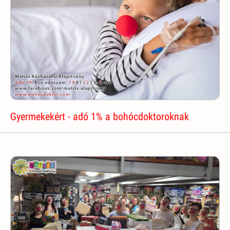
Gyermekekért - adó 1% a bohócdoktoroknak