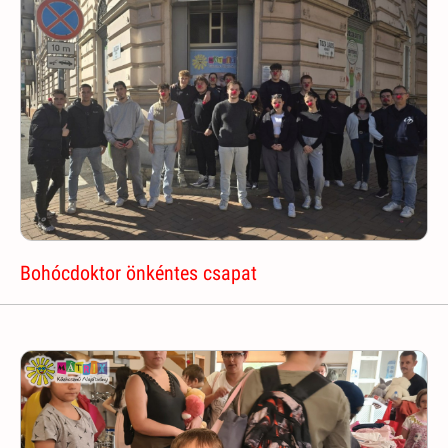
Bohócdoktor önkéntes csapat