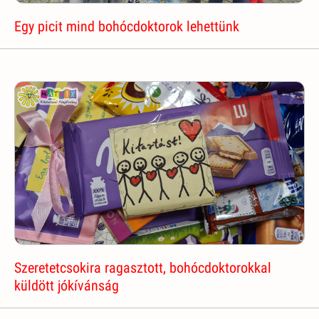
Egy picit mind bohócdoktorok lehettünk
Szeretetcsokira ragasztott, bohócdoktorokkal
küldött jókívánság