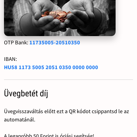
OTP Bank:
11735005-20510350
IBAN:
HU58 1173 5005 2051 0350 0000 0000
Üvegbetét díj
Üvegvisszaváltás előtt ezt a QR kódot csippantsd le az
automatánál.
A legapróbb 50 Forint is óriási segítség!