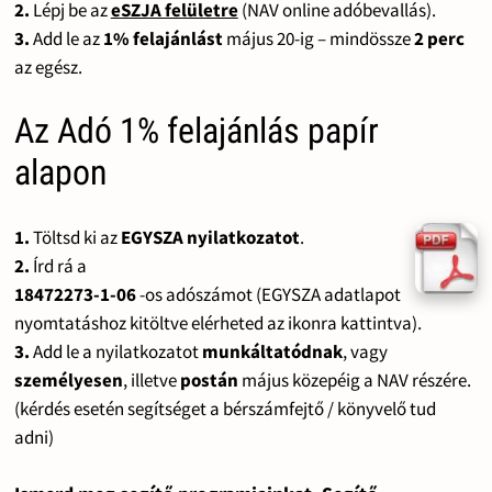
2.
Lépj be az
eSZJA felületre
(NAV online adóbevallás).
3.
Add le az
1% felajánlást
május 20-ig – mindössze
2 perc
az egész.
Az Adó 1% felajánlás papír
alapon
1.
Töltsd ki az
EGYSZA nyilatkozatot
.
2.
Írd rá a
18472273-1-06
-os adószámot (EGYSZA adatlapot
nyomtatáshoz kitöltve elérheted az ikonra kattintva).
3.
Add le a nyilatkozatot
munkáltatódnak
, vagy
személyesen
, illetve
postán
május közepéig a NAV részére.
(kérdés esetén segítséget a bérszámfejtő / könyvelő tud
adni)