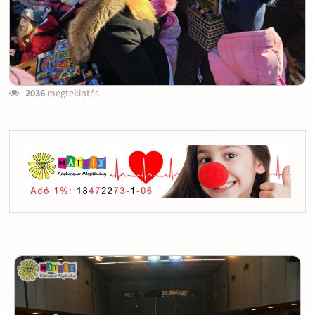
2036
megtekintés