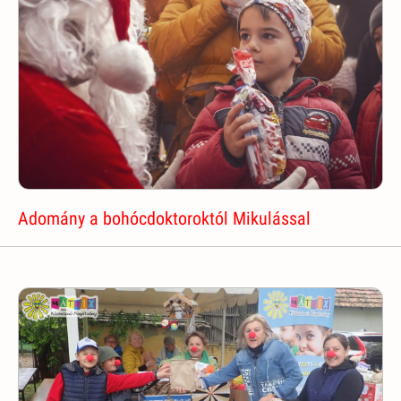
Adomány a bohócdoktoroktól Mikulással