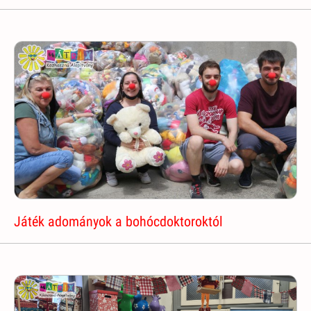
Játék adományok a bohócdoktoroktól