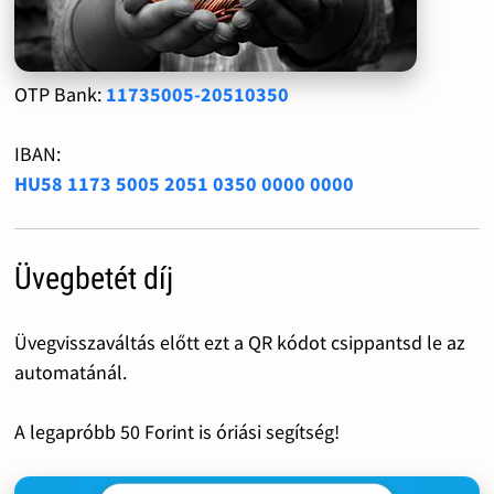
OTP Bank:
11735005-20510350
IBAN:
HU58 1173 5005 2051 0350 0000 0000
Üvegbetét díj
Üvegvisszaváltás előtt ezt a QR kódot csippantsd le az
automatánál.
A legapróbb 50 Forint is óriási segítség!