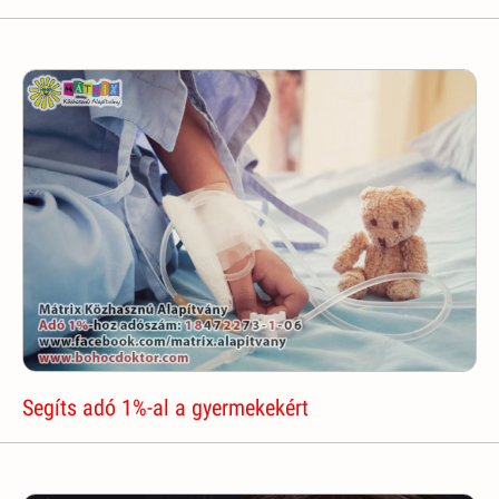
Segíts adó 1%-al a gyermekekért