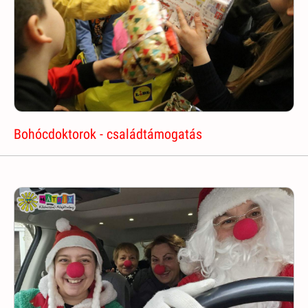
Bohócdoktorok - családtámogatás