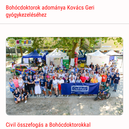
Bohócdoktorok adománya Kovács Geri
gyógykezeléséhez
Civil összefogás a Bohócdoktorokkal