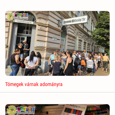
Tömegek várnak adományra