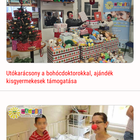
Utókarácsony a bohócdoktorokkal, ajándék
kisgyermekesek támogatása