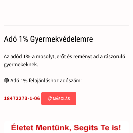
Adó 1% Gyermekvédelemre
Az adód 1%-a mosolyt, erőt és reményt ad a rászoruló
gyermekeknek.
🔴 Adó 1% felajánláshoz adószám:
18472273-1-06
📋 MÁSOLÁS