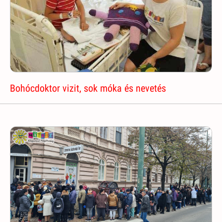
Bohócdoktor vizit, sok móka és nevetés