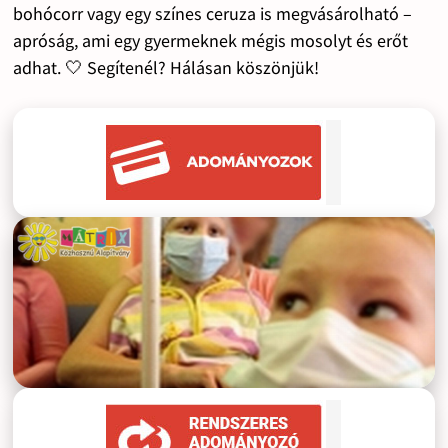
bohócorr vagy egy színes ceruza is megvásárolható –
apróság, ami egy gyermeknek mégis mosolyt és erőt
adhat. 🤍 Segítenél? Hálásan köszönjük!