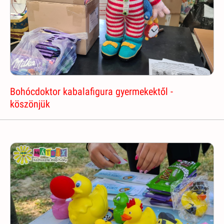
Bohócdoktor kabalafigura gyermekektől -
köszönjük