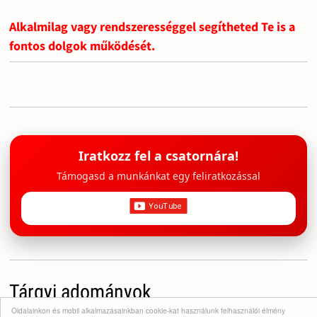
Alkalmilag vagy rendszerességgel segítheted Te is a
fontos dolgok működését.
Iratkozz fel a csatornára!
Támogasd a munkánkat egy feliratkozással
Tárgyi adományok
Oldalainkon és mobil alkalmazásainkban cookie-kat használunk felhasználói élmény