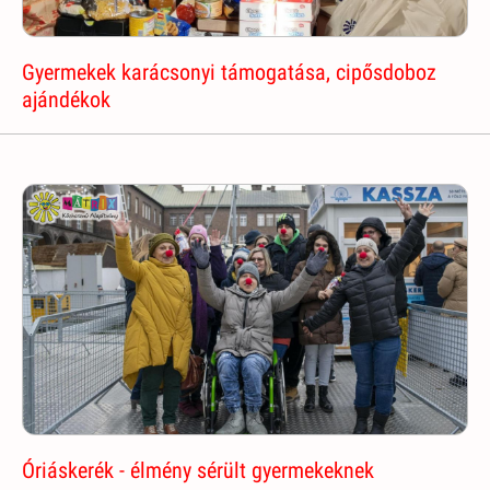
Gyermekek karácsonyi támogatása, cipősdoboz
ajándékok
Óriáskerék - élmény sérült gyermekeknek