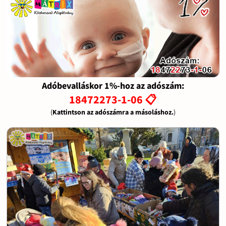
Adóbevalláskor 1%-hoz az adószám:
18472273-1-06 📋
(
Kattintson az adószámra a másoláshoz.
)