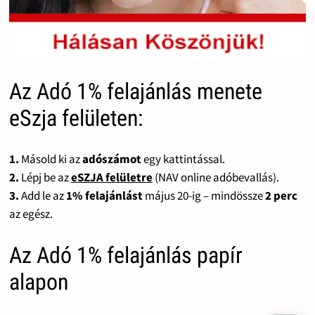
Az Adó 1% felajánlás menete
eSzja felületen:
1.
Másold ki az
adószámot
egy kattintással.
2.
Lépj be az
eSZJA felületre
(NAV online adóbevallás).
3.
Add le az
1% felajánlást
május 20-ig – mindössze
2 perc
az egész.
Az Adó 1% felajánlás papír
alapon