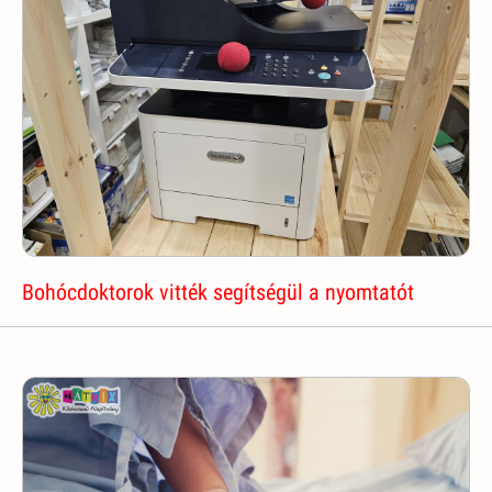
Bohócdoktorok vitték segítségül a nyomtatót