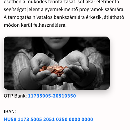
esetben a működés fenntartását, sőt akár életmentő
segítséget jelent a gyermekmentő programok számára.
A támogatás hivatalos bankszámlára érkezik, átlátható
módon kerül felhasználásra.
OTP Bank:
11735005-20510350
IBAN:
HU58 1173 5005 2051 0350 0000 0000