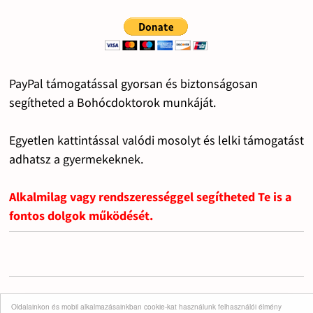
PayPal támogatással gyorsan és biztonságosan
segítheted a Bohócdoktorok munkáját.
Egyetlen kattintással valódi mosolyt és lelki támogatást
adhatsz a gyermekeknek.
Alkalmilag vagy rendszerességgel segítheted Te is a
fontos dolgok működését.
Oldalainkon és mobil alkalmazásainkban cookie-kat használunk felhasználói élmény