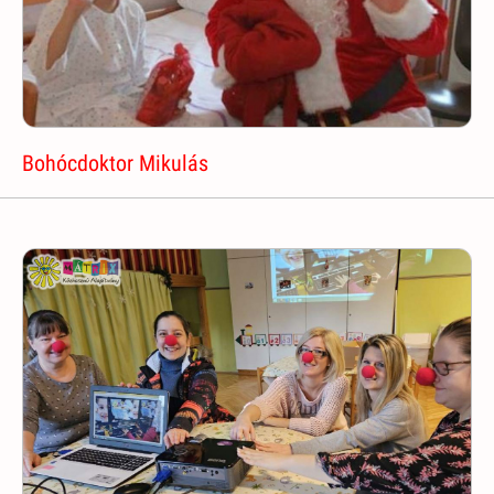
Bohócdoktor Mikulás