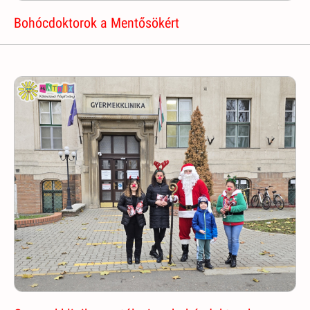
Bohócdoktorok a Mentősökért