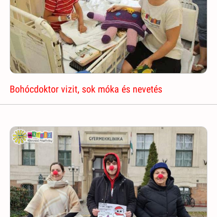
Bohócdoktor vizit, sok móka és nevetés