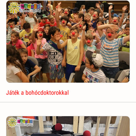
Játék a bohócdoktorokkal