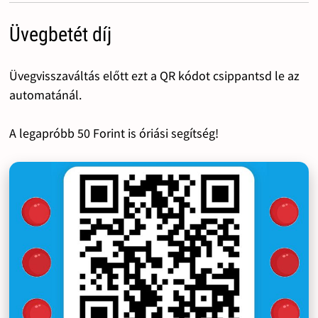
Üvegbetét díj
Üvegvisszaváltás előtt ezt a QR kódot csippantsd le az
automatánál.
A legapróbb 50 Forint is óriási segítség!