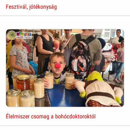
Fesztivál, jótékonyság
Élelmiszer csomag a bohócdoktoroktól