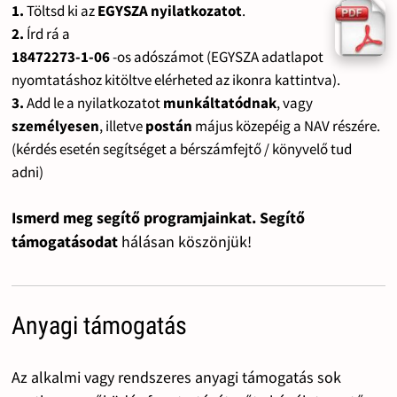
1.
Töltsd ki az
EGYSZA nyilatkozatot
.
2.
Írd rá a
18472273-1-06
-os adószámot (EGYSZA adatlapot
nyomtatáshoz kitöltve elérheted az ikonra kattintva).
3.
Add le a nyilatkozatot
munkáltatódnak
, vagy
személyesen
, illetve
postán
május közepéig a NAV részére.
(kérdés esetén segítséget a bérszámfejtő / könyvelő tud
adni)
Ismerd meg segítő programjainkat. Segítő
támogatásodat
hálásan köszönjük!
Anyagi támogatás
Az alkalmi vagy rendszeres anyagi támogatás sok