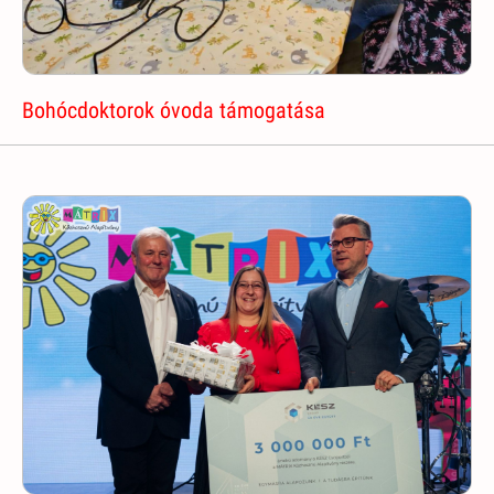
Bohócdoktorok óvoda támogatása