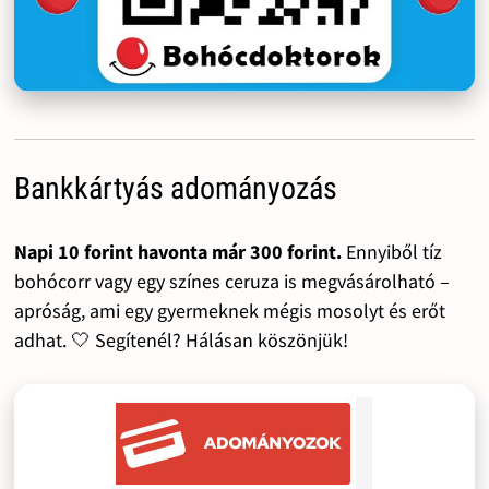
Bankkártyás adományozás
Napi 10 forint havonta már 300 forint.
Ennyiből tíz
bohócorr vagy egy színes ceruza is megvásárolható –
apróság, ami egy gyermeknek mégis mosolyt és erőt
adhat. 🤍 Segítenél? Hálásan köszönjük!