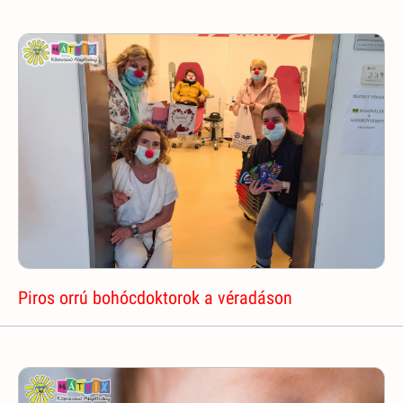
Piros orrú bohócdoktorok a véradáson