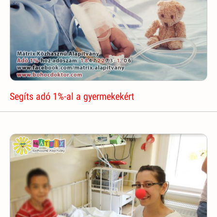
Segíts adó 1%-al a gyermekekért