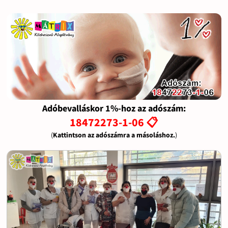
Adóbevalláskor 1%-hoz az adószám:
18472273-1-06 📋
(
Kattintson az adószámra a másoláshoz.
)