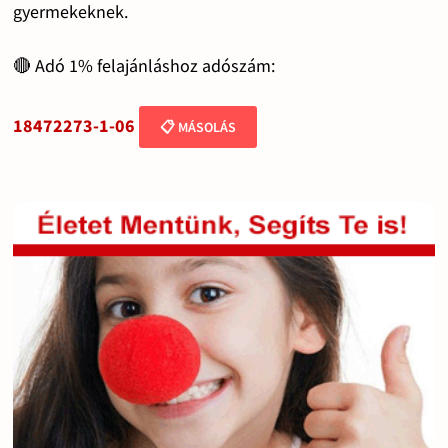
gyermekeknek.
🔴 Adó 1% felajánláshoz adószám:
18472273-1-06
📋 MÁSOLÁS