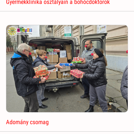
Gyermekklinika osztályain a bohócdoktorok
Adomány csomag