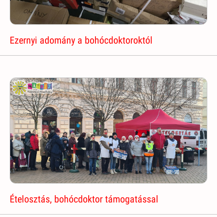
Ezernyi adomány a bohócdoktoroktól
Ételosztás, bohócdoktor támogatással