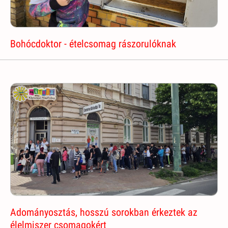
Bohócdoktor - ételcsomag rászorulóknak
Adományosztás, hosszú sorokban érkeztek az
élelmiszer csomagokért