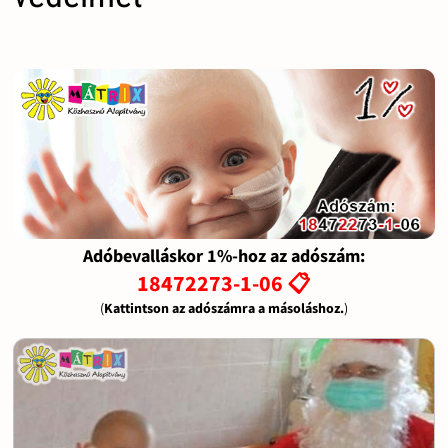
Adóbevalláskor 1%-hoz az adószám:
18472273-1-06 📋
(
Kattintson az adószámra a másoláshoz.
)