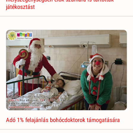
játékosztást
Adó 1% felajánlás bohócdoktorok támogatására