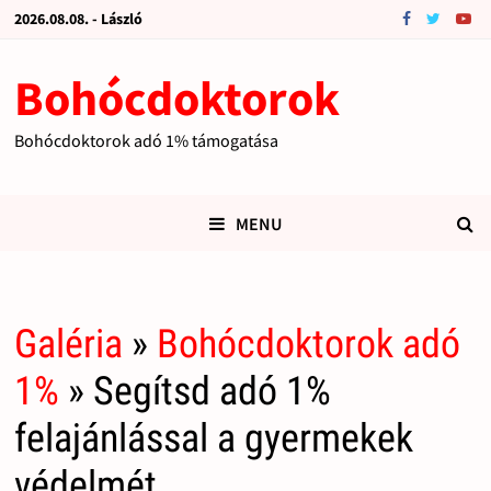
2026.08.08. - László
Bohócdoktorok
Bohócdoktorok adó 1% támogatása
MENU
Galéria
»
Bohócdoktorok adó
1%
» Segítsd adó 1%
felajánlással a gyermekek
védelmét