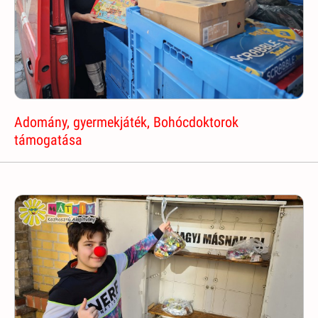
Adomány, gyermekjáték, Bohócdoktorok
támogatása