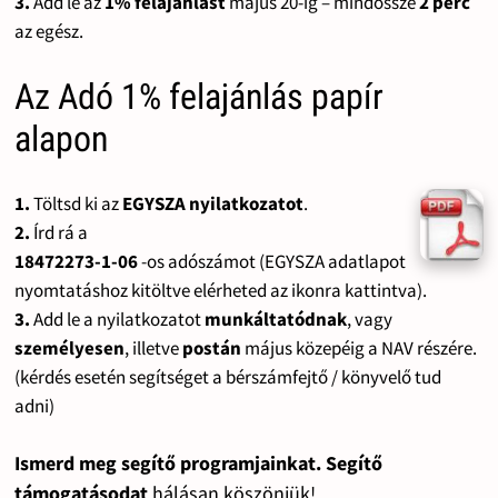
3.
Add le az
1% felajánlást
május 20-ig – mindössze
2 perc
az egész.
Az Adó 1% felajánlás papír
alapon
1.
Töltsd ki az
EGYSZA nyilatkozatot
.
2.
Írd rá a
18472273-1-06
-os adószámot (EGYSZA adatlapot
nyomtatáshoz kitöltve elérheted az ikonra kattintva).
3.
Add le a nyilatkozatot
munkáltatódnak
, vagy
személyesen
, illetve
postán
május közepéig a NAV részére.
(kérdés esetén segítséget a bérszámfejtő / könyvelő tud
adni)
Ismerd meg segítő programjainkat. Segítő
támogatásodat
hálásan köszönjük!