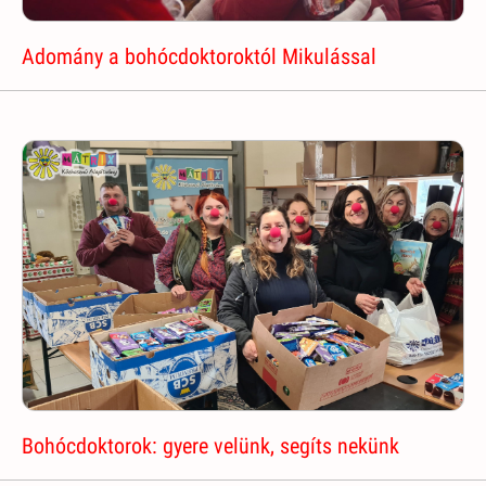
Adomány a bohócdoktoroktól Mikulással
Bohócdoktorok: gyere velünk, segíts nekünk