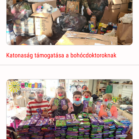
Katonaság támogatása a bohócdoktoroknak