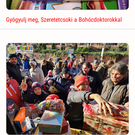
Gyógyulj meg, Szeretetcsoki a Bohócdoktorokkal