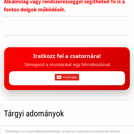
Alkalmilag vagy rendszerességgel segítheted Te is a
fontos dolgok működését.
Iratkozz fel a csatornára!
Támogasd a munkánkat egy feliratkozással
Tárgyi adományok
A gyermekvédelmi / családtámogató / bohócdoktor
Oldalainkon és mobil alkalmazásainkban cookie-kat használunk felhasználói élmény