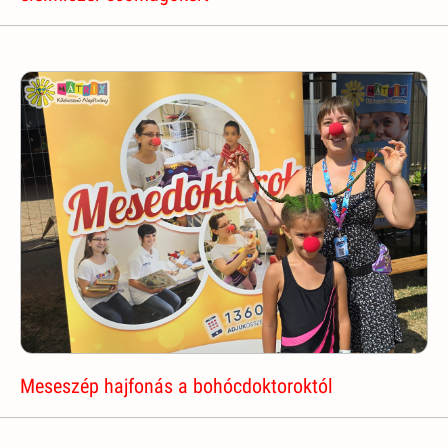
Meseszép hajfonás a bohócdoktoroktól