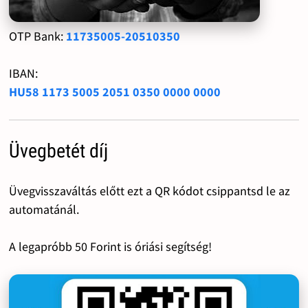
OTP Bank:
11735005-20510350
IBAN:
HU58 1173 5005 2051 0350 0000 0000
Üvegbetét díj
Üvegvisszaváltás előtt ezt a QR kódot csippantsd le az
automatánál.
A legapróbb 50 Forint is óriási segítség!