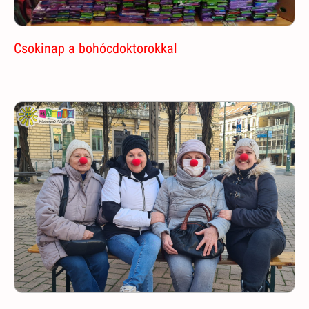
Csokinap a bohócdoktorokkal