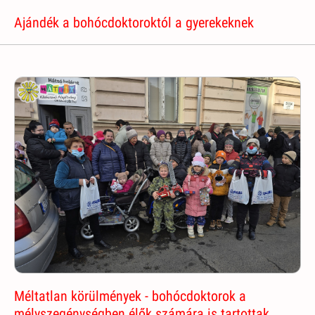
Ajándék a bohócdoktoroktól a gyerekeknek
Méltatlan körülmények - bohócdoktorok a
mélyszegénységben élők számára is tartottak