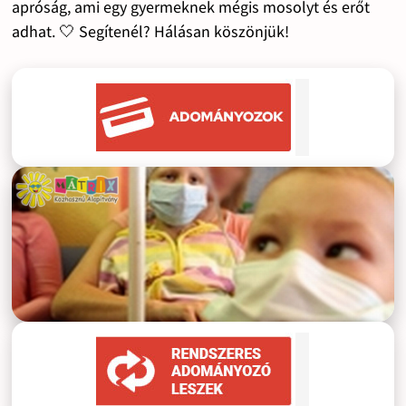
apróság, ami egy gyermeknek mégis mosolyt és erőt
adhat. 🤍 Segítenél? Hálásan köszönjük!