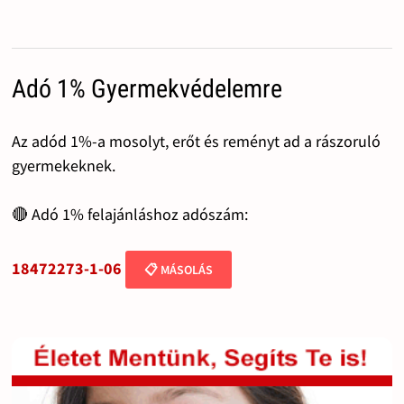
Adó 1% Gyermekvédelemre
Az adód 1%-a mosolyt, erőt és reményt ad a rászoruló
gyermekeknek.
🔴 Adó 1% felajánláshoz adószám:
18472273-1-06
📋 MÁSOLÁS