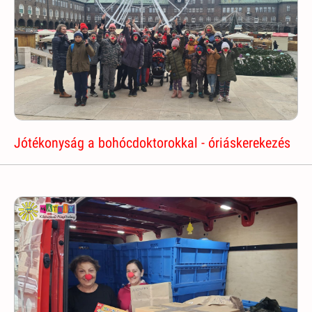
Jótékonyság a bohócdoktorokkal - óriáskerekezés