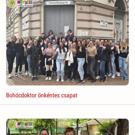
Bohócdoktor önkéntes csapat