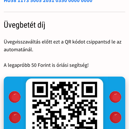
HU58 1173 5005 2051 0350 0000 0000
Üvegbetét díj
Üvegvisszaváltás előtt ezt a QR kódot csippantsd le az
automatánál.
A legapróbb 50 Forint is óriási segítség!