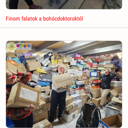
Finom falatok a bohócdoktoroktól