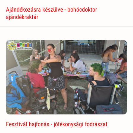
Ajándékozásra készülve - bohócdoktor
ajándékraktár
Fesztivál hajfonás - jótékonysági fodrászat