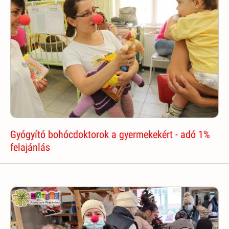
Gyógyító bohócdoktorok a gyermekekért - adó 1%
felajánlás