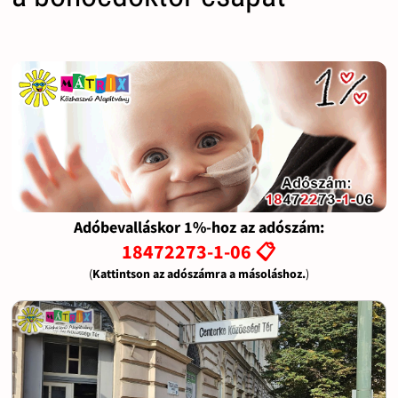
Adóbevalláskor 1%-hoz az adószám:
18472273-1-06 📋
(
Kattintson az adószámra a másoláshoz.
)