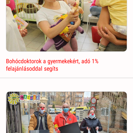
Bohócdoktorok a gyermekekért, adó 1%
felajánlásoddal segíts