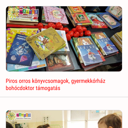
Piros orros könyvcsomagok, gyermekkórház
bohócdoktor támogatás