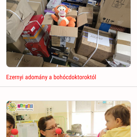
Ezernyi adomány a bohócdoktoroktól