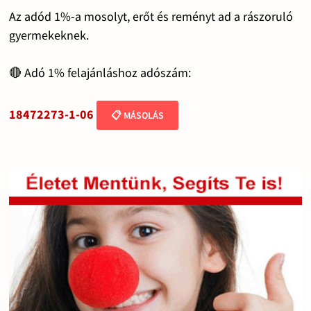
Az adód 1%-a mosolyt, erőt és reményt ad a rászoruló
gyermekeknek.
🔴 Adó 1% felajánláshoz adószám:
18472273-1-06
📋 MÁSOLÁS