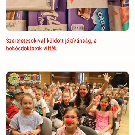
Szeretetcsokival küldött jókívánság, a
bohócdoktorok vitték