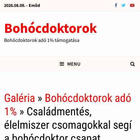
2026.08.09. - Emõd
Bohócdoktorok
Bohócdoktorok adó 1% támogatása
MENU
Galéria
»
Bohócdoktorok adó
1%
» Családmentés,
élelmiszer csomagokkal segí
a bohócdoktor csapat