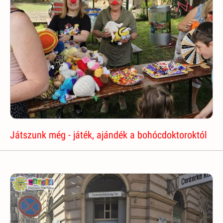
Játszunk még - játék, ajándék a bohócdoktoroktól