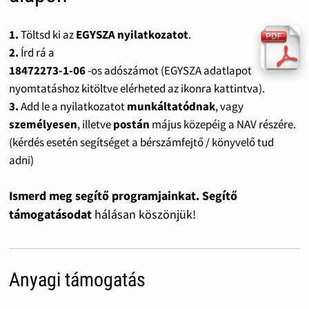
1.
Töltsd ki az
EGYSZA nyilatkozatot
.
2.
Írd rá a
18472273-1-06
-os adószámot (EGYSZA adatlapot
nyomtatáshoz kitöltve elérheted az ikonra kattintva).
3.
Add le a nyilatkozatot
munkáltatódnak
, vagy
személyesen
, illetve
postán
május közepéig a NAV részére.
(kérdés esetén segítséget a bérszámfejtő / könyvelő tud
adni)
Ismerd meg segítő programjainkat. Segítő
támogatásodat
hálásan köszönjük!
Anyagi támogatás