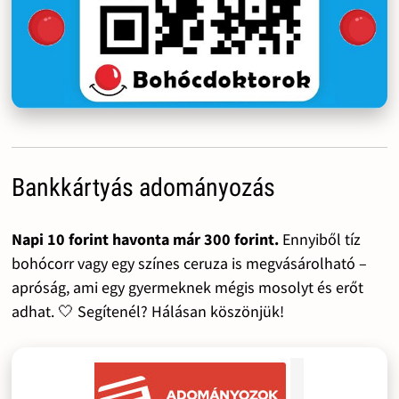
Bankkártyás adományozás
Napi 10 forint havonta már 300 forint.
Ennyiből tíz
bohócorr vagy egy színes ceruza is megvásárolható –
apróság, ami egy gyermeknek mégis mosolyt és erőt
adhat. 🤍 Segítenél? Hálásan köszönjük!