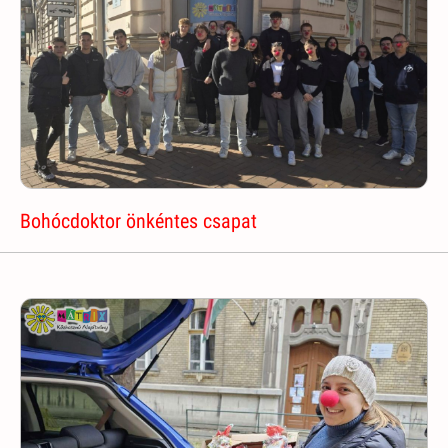
Bohócdoktor önkéntes csapat