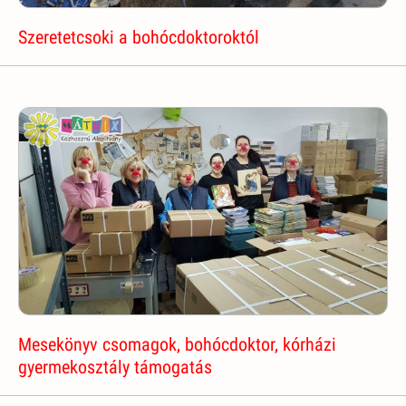
Szeretetcsoki a bohócdoktoroktól
Mesekönyv csomagok, bohócdoktor, kórházi
gyermekosztály támogatás