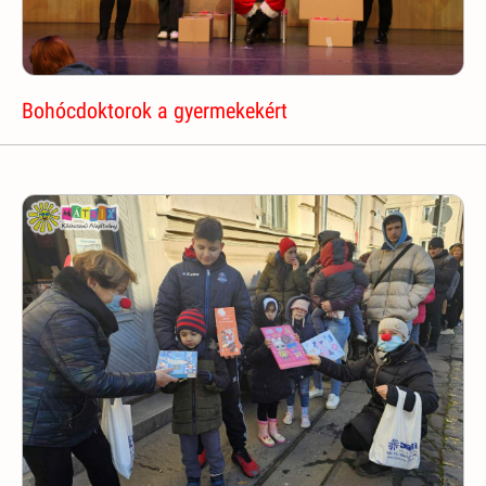
Bohócdoktorok a gyermekekért