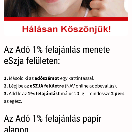
Az Adó 1% felajánlás menete
eSzja felületen:
1.
Másold ki az
adószámot
egy kattintással.
2.
Lépj be az
eSZJA felületre
(NAV online adóbevallás).
3.
Add le az
1% felajánlást
május 20-ig – mindössze
2 perc
az egész.
Az Adó 1% felajánlás papír
alapon