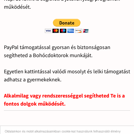
működését.
PayPal támogatással gyorsan és biztonságosan
segítheted a Bohócdoktorok munkáját.
Egyetlen kattintással valódi mosolyt és lelki támogatást
adhatsz a gyermekeknek.
Alkalmilag vagy rendszerességgel segítheted Te is a
fontos dolgok működését.
Oldalainkon és mobil alkalmazásainkban cookie-kat használunk felhasználói élmény