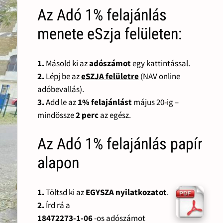
Az Adó 1% felajánlás
menete eSzja felületen:
1.
Másold ki az
adószámot
egy kattintással.
2.
Lépj be az
eSZJA felületre
(NAV online
adóbevallás).
3.
Add le az
1% felajánlást
május 20-ig –
mindössze
2 perc
az egész.
Az Adó 1% felajánlás papír
alapon
1.
Töltsd ki az
EGYSZA nyilatkozatot
.
2.
Írd rá a
18472273-1-06
-os adószámot