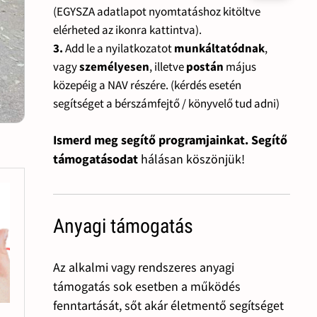
(EGYSZA adatlapot nyomtatáshoz kitöltve
elérheted az ikonra kattintva).
3.
Add le a nyilatkozatot
munkáltatódnak
,
vagy
személyesen
, illetve
postán
május
közepéig a NAV részére. (kérdés esetén
segítséget a bérszámfejtő / könyvelő tud adni)
Ismerd meg segítő programjainkat. Segítő
támogatásodat
hálásan köszönjük!
Anyagi támogatás
Az alkalmi vagy rendszeres anyagi
támogatás sok esetben a működés
fenntartását, sőt akár életmentő segítséget