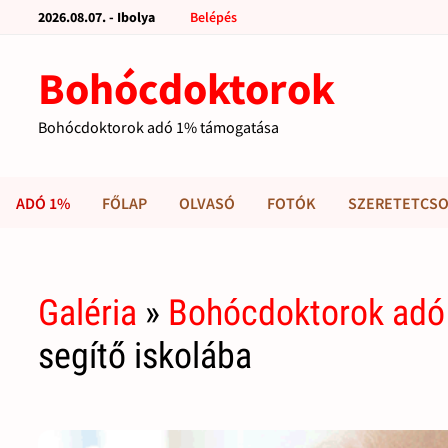
2026.08.07. - Ibolya
Belépés
Bohócdoktorok
Bohócdoktorok adó 1% támogatása
ADÓ 1%
FŐLAP
OLVASÓ
FOTÓK
SZERETETCSO
Galéria
»
Bohócdoktorok adó
segítő iskolába