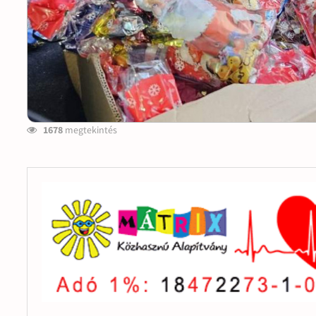
1678
megtekintés