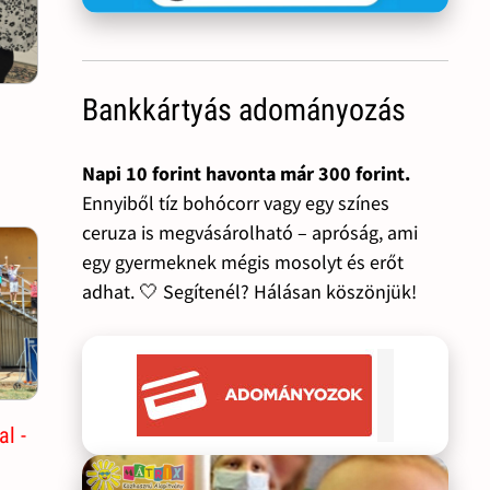
Bankkártyás adományozás
Napi 10 forint havonta már 300 forint.
Ennyiből tíz bohócorr vagy egy színes
ceruza is megvásárolható – apróság, ami
egy gyermeknek mégis mosolyt és erőt
adhat. 🤍 Segítenél? Hálásan köszönjük!
al -