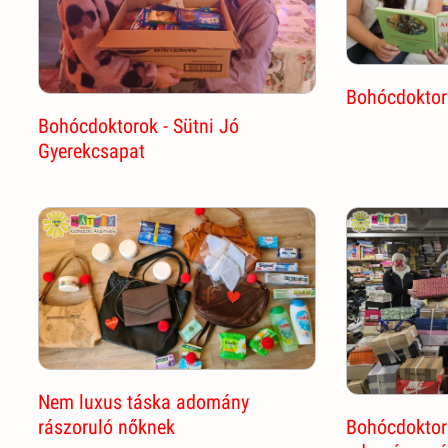
Bohócdoktor
Bohócdoktorok - Sütni Jó
Gyerekcsapat
Nem luxus táska adomány
Bohócdoktor
rászoruló nőknek