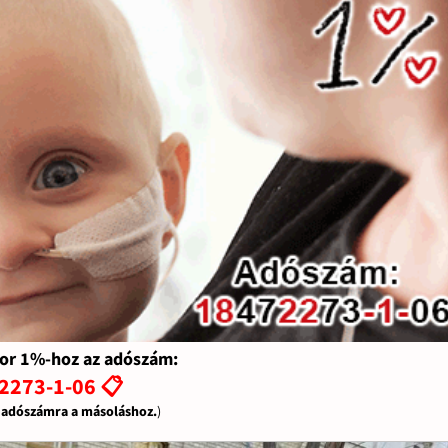
or 1%-hoz az adószám:
2273-1-06 📋
z adószámra a másoláshoz.
)