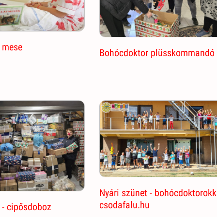
 mese
Bohócdoktor plüsskommandó
Nyári szünet - bohócdoktorokk
csodafalu.hu
 - cipősdoboz