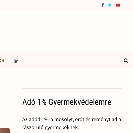
OR
@
Adó 1% Gyermekvédelemre
Az adód 1%-a mosolyt, erőt és reményt ad a
rászoruló gyermekeknek.