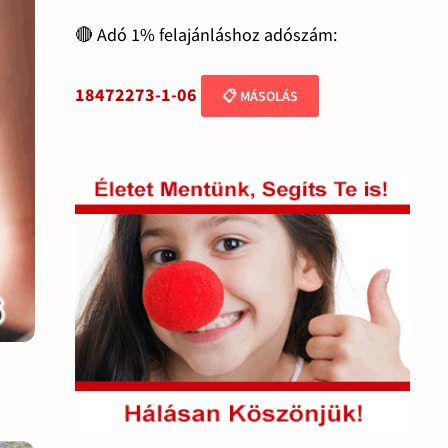
🔴 Adó 1% felajánláshoz adószám:
18472273-1-06
📋 MÁSOLÁS