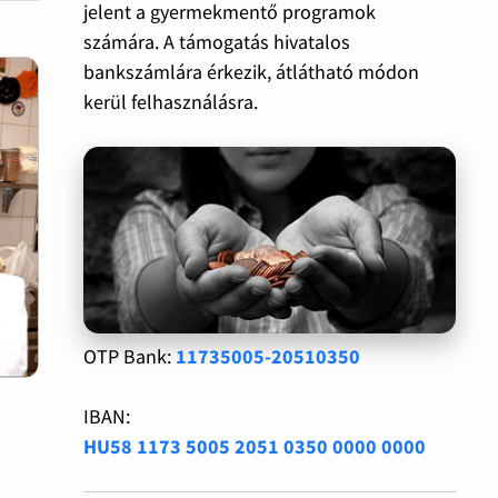
jelent a gyermekmentő programok
számára. A támogatás hivatalos
bankszámlára érkezik, átlátható módon
kerül felhasználásra.
OTP Bank:
11735005-20510350
IBAN:
HU58 1173 5005 2051 0350 0000 0000