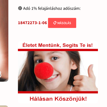
🔴 Adó 1% felajánláshoz adószám:
18472273-1-06
📋 MÁSOLÁS