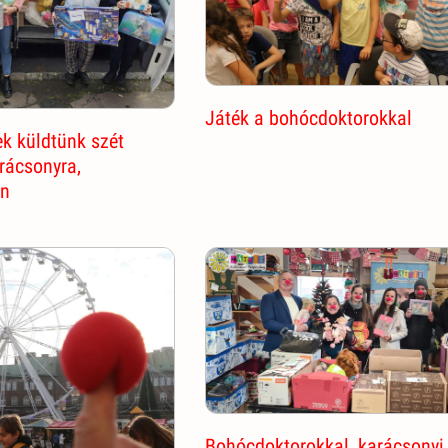
Játék a bohócdoktorokkal
k küldtünk szét
arácsonyra,
en
Bohócdoktorokkal, karácsonyi