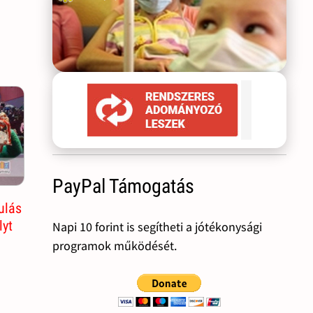
PayPal Támogatás
ulás
lyt
Napi 10 forint is segítheti a jótékonysági
programok működését.