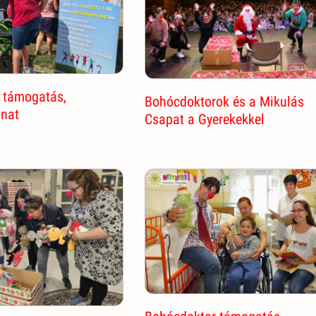
 támogatás,
Bohócdoktorok és a Mikulás
anat
Csapat a Gyerekekkel