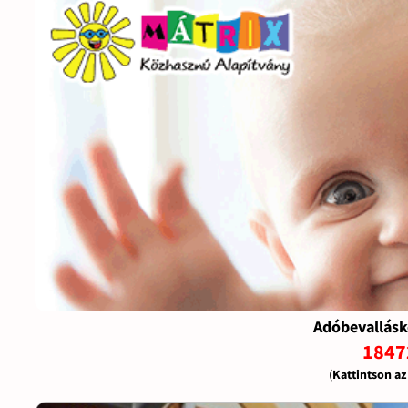
Adóbevallásk
1847
(
Kattintson a