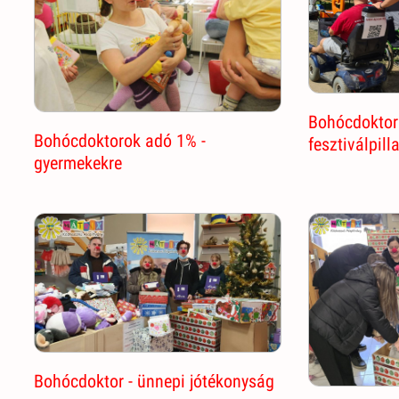
Bohócdoktor
Bohócdoktorok adó 1% -
fesztiválpill
gyermekekre
Bohócdoktor - ünnepi jótékonyság