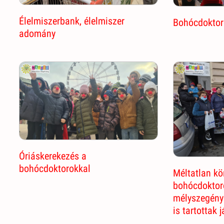
Élelmiszerbank, élelmiszer
Bohócdoktor
adomány
Óriáskerekezés a
bohócdoktorokkal
Méltatlan kö
bohócdoktor
mélyszegény
is tartottak 