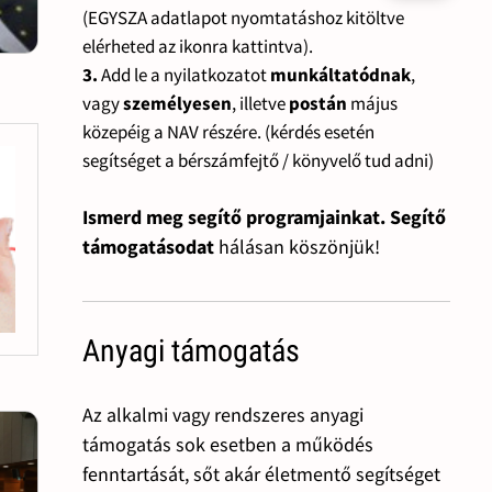
(EGYSZA adatlapot nyomtatáshoz kitöltve
elérheted az ikonra kattintva).
3.
Add le a nyilatkozatot
munkáltatódnak
,
vagy
személyesen
, illetve
postán
május
közepéig a NAV részére. (kérdés esetén
segítséget a bérszámfejtő / könyvelő tud adni)
Ismerd meg segítő programjainkat. Segítő
támogatásodat
hálásan köszönjük!
Anyagi támogatás
Az alkalmi vagy rendszeres anyagi
támogatás sok esetben a működés
fenntartását, sőt akár életmentő segítséget