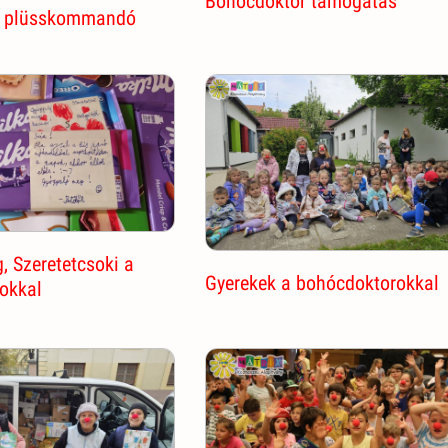
Bohócdoktor támogatás
r plüsskommandó
, Szeretetcsoki a
Gyerekek a bohócdoktorokkal
okkal