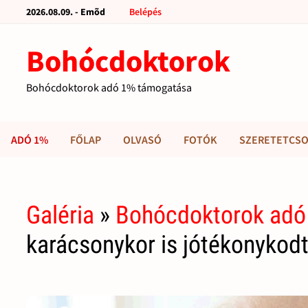
2026.08.09. - Emõd
Belépés
Bohócdoktorok
Bohócdoktorok adó 1% támogatása
ADÓ 1%
FŐLAP
OLVASÓ
FOTÓK
SZERETETCSO
Galéria
»
Bohócdoktorok adó
karácsonykor is jótékonykod