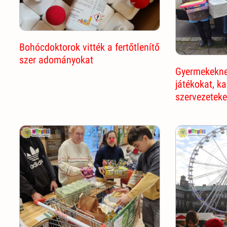
Bohócdoktorok vitték a fertőtlenítő
szer adományokat
Gyermekekne
játékokat, k
szervezetek