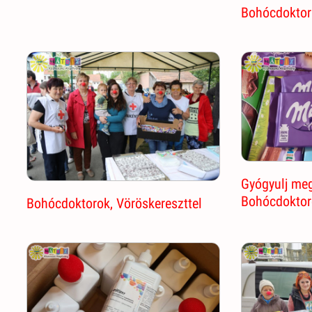
Bohócdokto
Gyógyulj meg
Bohócdoktor
Bohócdoktorok, Vöröskereszttel