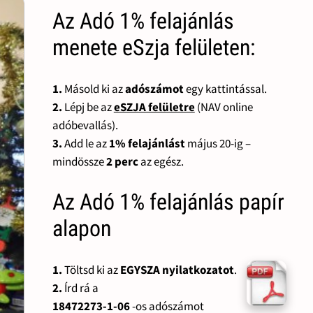
Az Adó 1% felajánlás
menete eSzja felületen:
1.
Másold ki az
adószámot
egy kattintással.
2.
Lépj be az
eSZJA felületre
(NAV online
adóbevallás).
3.
Add le az
1% felajánlást
május 20-ig –
mindössze
2 perc
az egész.
Az Adó 1% felajánlás papír
alapon
1.
Töltsd ki az
EGYSZA nyilatkozatot
.
2.
Írd rá a
18472273-1-06
-os adószámot