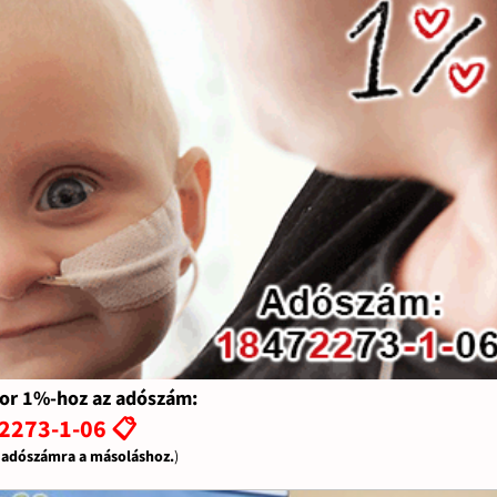
or 1%-hoz az adószám:
2273-1-06 📋
z adószámra a másoláshoz.
)