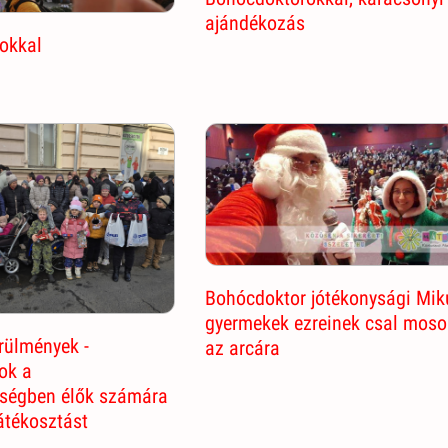
ajándékozás
okkal
Bohócdoktor jótékonysági Mik
gyermekek ezreinek csal moso
rülmények -
az arcára
ok a
ségben élők számára
játékosztást