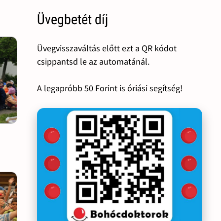
Üvegbetét díj
Üvegvisszaváltás előtt ezt a QR kódot
csippantsd le az automatánál.
A legapróbb 50 Forint is óriási segítség!