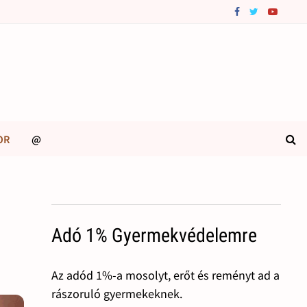
OR
@
Adó 1% Gyermekvédelemre
Az adód 1%-a mosolyt, erőt és reményt ad a
rászoruló gyermekeknek.