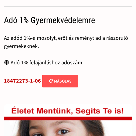
Adó 1% Gyermekvédelemre
Az adód 1%-a mosolyt, erőt és reményt ad a rászoruló
gyermekeknek.
🔴 Adó 1% felajánláshoz adószám:
18472273-1-06
📋 MÁSOLÁS