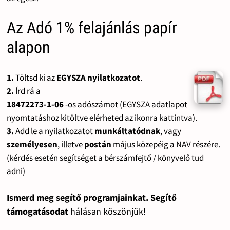
Az Adó 1% felajánlás papír
alapon
1.
Töltsd ki az
EGYSZA nyilatkozatot
.
2.
Írd rá a
18472273-1-06
-os adószámot (EGYSZA adatlapot
nyomtatáshoz kitöltve elérheted az ikonra kattintva).
3.
Add le a nyilatkozatot
munkáltatódnak
, vagy
személyesen
, illetve
postán
május közepéig a NAV részére.
(kérdés esetén segítséget a bérszámfejtő / könyvelő tud
adni)
Ismerd meg segítő programjainkat. Segítő
támogatásodat
hálásan köszönjük!