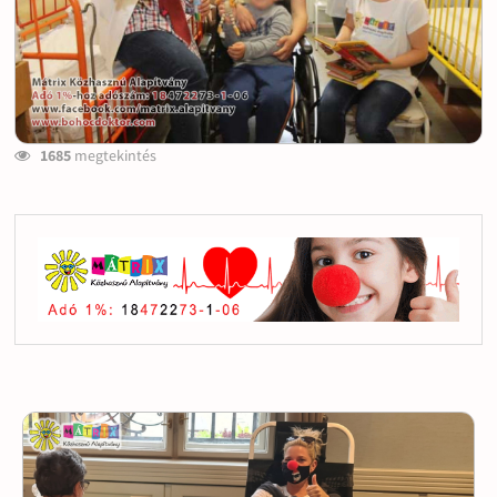
1685
megtekintés