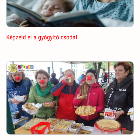
Képzeld el a gyógyító csodát