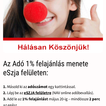
Az Adó 1% felajánlás menete
eSzja felületen:
1.
Másold ki az
adószámot
egy kattintással.
2.
Lépj be az
eSZJA felületre
(NAV online adóbevallás).
3.
Add le az
1% felajánlást
május 20-ig – mindössze
2 perc
az egész.