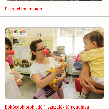
Szeretetkommandó
Bohócdoktorok adó 1 százalék támogatása