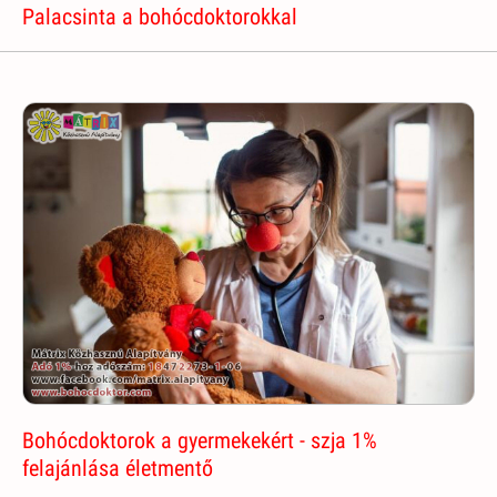
Palacsinta a bohócdoktorokkal
Bohócdoktorok a gyermekekért - szja 1%
felajánlása életmentő