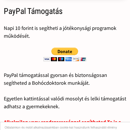
PayPal Támogatás
Napi 10 forint is segítheti a jótékonysági programok
működését.
PayPal támogatással gyorsan és biztonságosan
segítheted a Bohócdoktorok munkáját.
Egyetlen kattintással valódi mosolyt és lelki támogatást
adhatsz a gyermekeknek.
Alkalmilag vagy rendszerességgel segítheted Te is a
Oldalainkon és mobil alkalmazásainkban cookie-kat használunk felhasználói élmény
fontos dolgok működését.