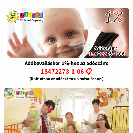
Adóbevalláskor 1%-hoz az adószám:
18472273-1-06 📋
(
Kattintson az adószámra a másoláshoz.
)