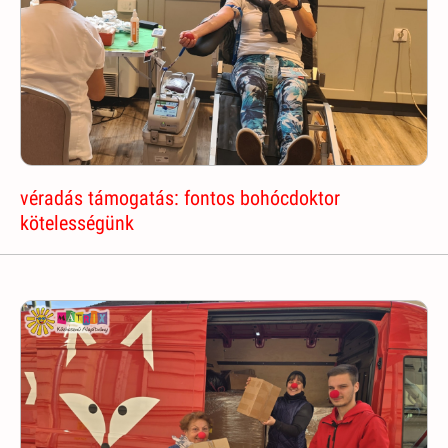
véradás támogatás: fontos bohócdoktor
kötelességünk