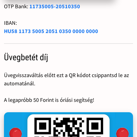
OTP Bank:
11735005-20510350
IBAN:
HU58 1173 5005 2051 0350 0000 0000
Üvegbetét díj
Üvegvisszaváltás előtt ezt a QR kódot csippantsd le az
automatánál.
A legapróbb 50 Forint is óriási segítség!