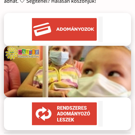
adhat. 🤍 Segítenél? Hálásan köszönjük!