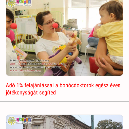
Adó 1% felajánlással a bohócdoktorok egész éves
jótékonyságát segíted