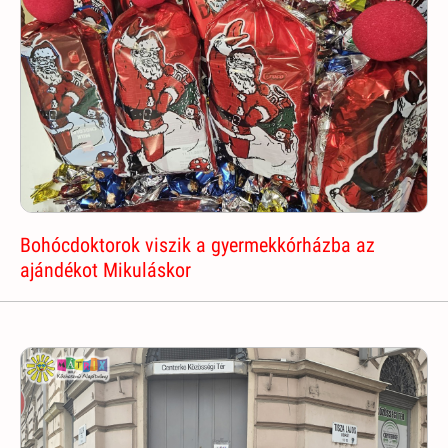
Bohócdoktorok viszik a gyermekkórházba az
ajándékot Mikuláskor