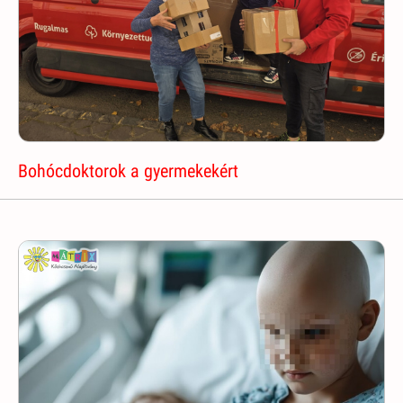
Bohócdoktorok a gyermekekért