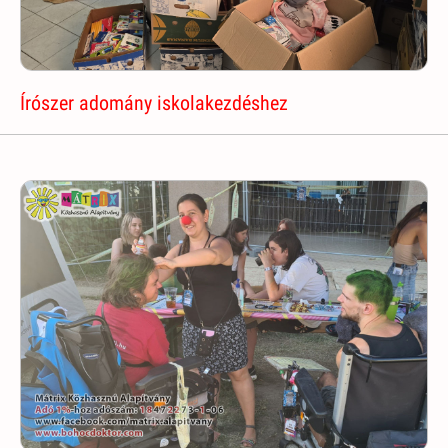
Írószer adomány iskolakezdéshez