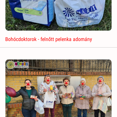
Bohócdoktorok - felnőtt pelenka adomány