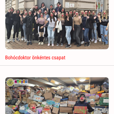
Bohócdoktor önkéntes csapat