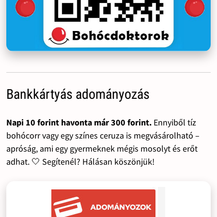
Bankkártyás adományozás
Napi 10 forint havonta már 300 forint.
Ennyiből tíz
bohócorr vagy egy színes ceruza is megvásárolható –
apróság, ami egy gyermeknek mégis mosolyt és erőt
adhat. 🤍 Segítenél? Hálásan köszönjük!