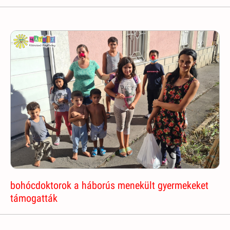
bohócdoktorok a háborús menekült gyermekeket
támogatták