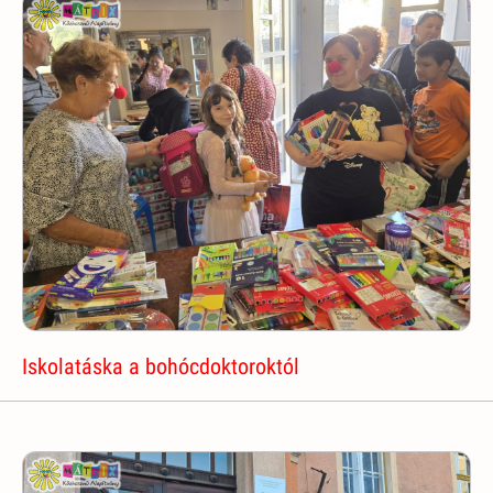
Iskolatáska a bohócdoktoroktól