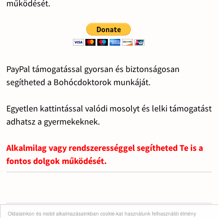
működését.
PayPal támogatással gyorsan és biztonságosan
segítheted a Bohócdoktorok munkáját.
Egyetlen kattintással valódi mosolyt és lelki támogatást
adhatsz a gyermekeknek.
Alkalmilag vagy rendszerességgel segítheted Te is a
fontos dolgok működését.
Oldalainkon és mobil alkalmazásainkban cookie-kat használunk felhasználói élmény