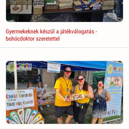
Gyermekeknek készül a játékválogatás -
bohócdoktor szeretettel