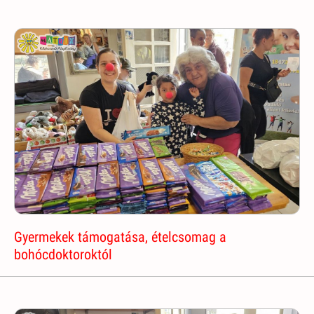
Gyermekek támogatása, ételcsomag a
bohócdoktoroktól