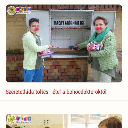
Szeretetláda töltés - étel a bohócdoktoroktól