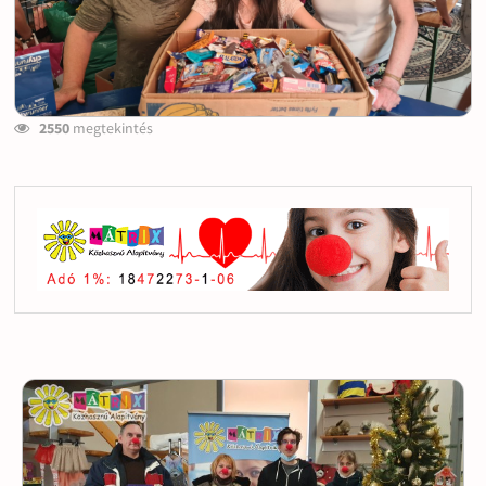
2550
megtekintés