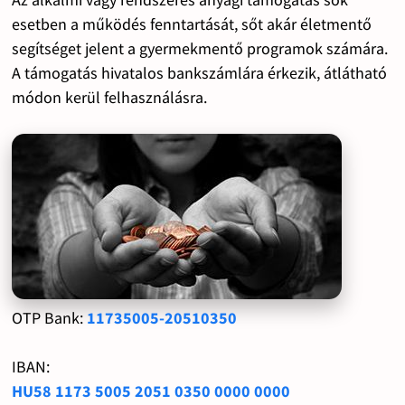
esetben a működés fenntartását, sőt akár életmentő
segítséget jelent a gyermekmentő programok számára.
A támogatás hivatalos bankszámlára érkezik, átlátható
módon kerül felhasználásra.
OTP Bank:
11735005-20510350
IBAN:
HU58 1173 5005 2051 0350 0000 0000