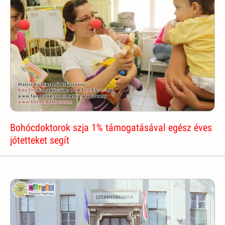
Bohócdoktorok szja 1% támogatásával egész éves
jótetteket segít