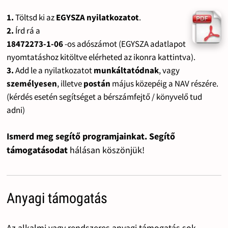
1.
Töltsd ki az
EGYSZA nyilatkozatot
.
2.
Írd rá a
18472273-1-06
-os adószámot (EGYSZA adatlapot
nyomtatáshoz kitöltve elérheted az ikonra kattintva).
3.
Add le a nyilatkozatot
munkáltatódnak
, vagy
személyesen
, illetve
postán
május közepéig a NAV részére.
(kérdés esetén segítséget a bérszámfejtő / könyvelő tud
adni)
Ismerd meg segítő programjainkat. Segítő
támogatásodat
hálásan köszönjük!
Anyagi támogatás
Az alkalmi vagy rendszeres anyagi támogatás sok