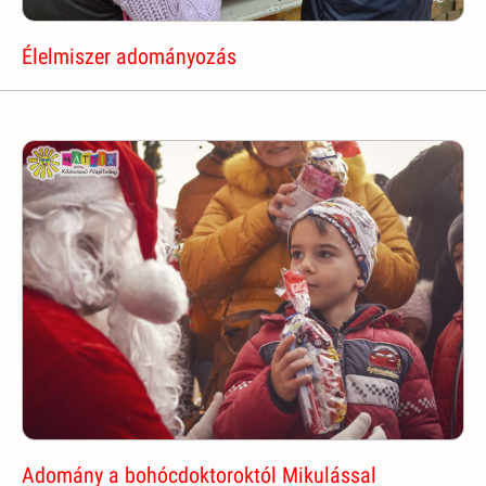
Élelmiszer adományozás
Adomány a bohócdoktoroktól Mikulással