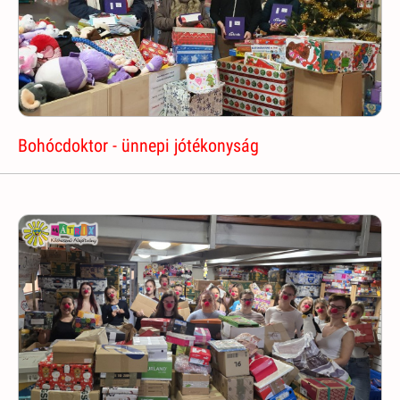
Bohócdoktor - ünnepi jótékonyság