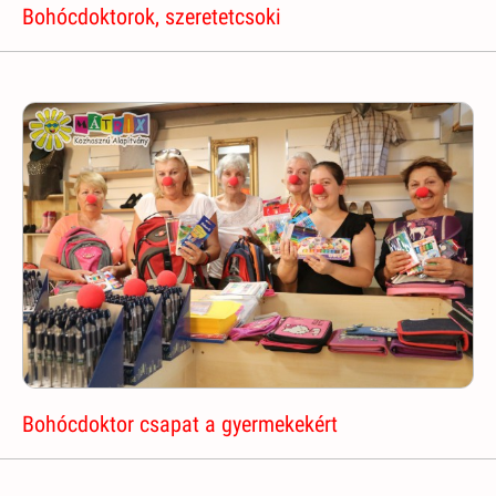
Bohócdoktorok, szeretetcsoki
Bohócdoktor csapat a gyermekekért