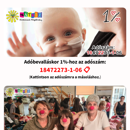
Adóbevalláskor 1%-hoz az adószám:
18472273-1-06 📋
(
Kattintson az adószámra a másoláshoz.
)