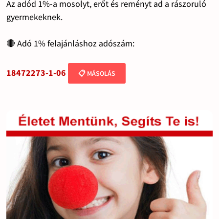
Az adód 1%-a mosolyt, erőt és reményt ad a rászoruló
gyermekeknek.
🔴 Adó 1% felajánláshoz adószám:
18472273-1-06
📋 MÁSOLÁS