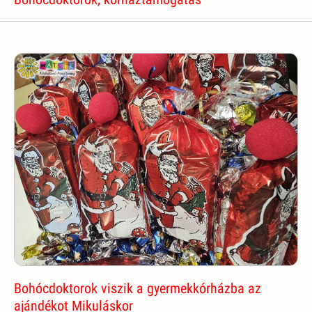
Bohócdoktorok viszik a gyermekkórházba az
ajándékot Mikuláskor