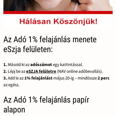
Az Adó 1% felajánlás menete
eSzja felületen:
1.
Másold ki az
adószámot
egy kattintással.
2.
Lépj be az
eSZJA felületre
(NAV online adóbevallás).
3.
Add le az
1% felajánlást
május 20-ig – mindössze
2 perc
az egész.
Az Adó 1% felajánlás papír
alapon