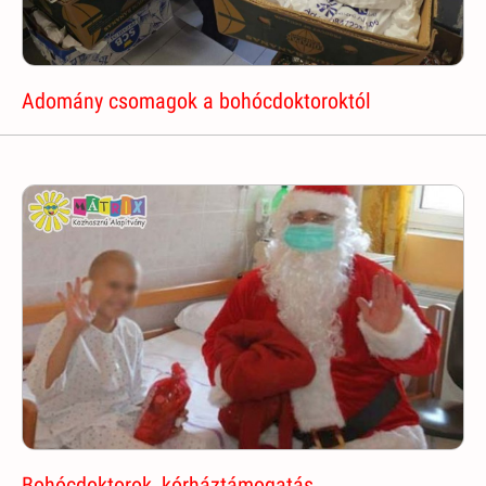
Adomány csomagok a bohócdoktoroktól
Bohócdoktorok, kórháztámogatás