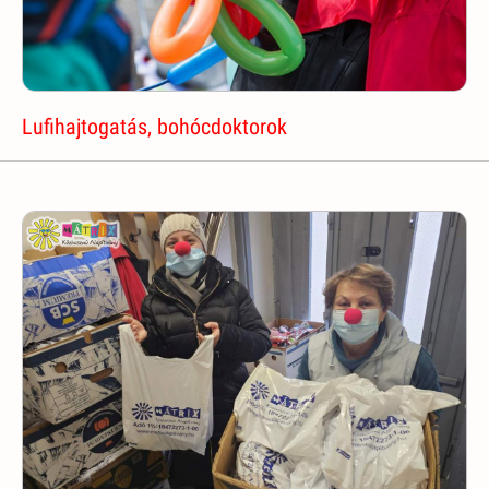
Lufihajtogatás, bohócdoktorok