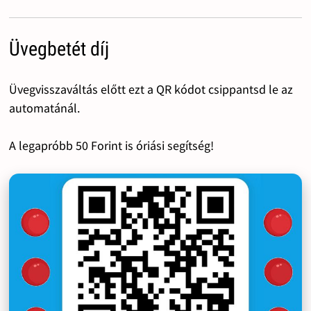
Üvegbetét díj
Üvegvisszaváltás előtt ezt a QR kódot csippantsd le az
automatánál.
A legapróbb 50 Forint is óriási segítség!