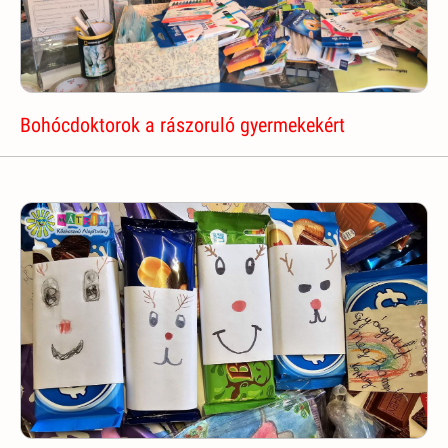
Bohócdoktorok a rászoruló gyermekekért