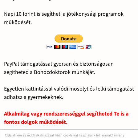
Napi 10 forint is segítheti a jótékonysági programok
működését.
PayPal támogatással gyorsan és biztonságosan
segítheted a Bohócdoktorok munkáját.
Egyetlen kattintással valódi mosolyt és lelki támogatást
adhatsz a gyermekeknek.
Alkalmilag vagy rendszerességgel segítheted Te is a
fontos dolgok működését.
Oldalainkon és mobil alkalmazásainkban cookie-kat használunk felhasználói élmény