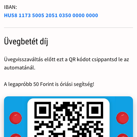
IBAN:
HU58 1173 5005 2051 0350 0000 0000
Üvegbetét díj
Üvegvisszaváltás előtt ezt a QR kódot csippantsd le az
automatánál.
A legapróbb 50 Forint is óriási segítség!