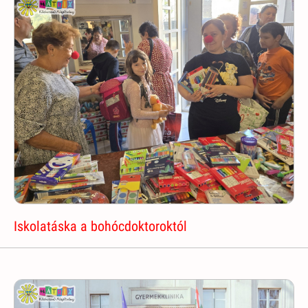
Iskolatáska a bohócdoktoroktól