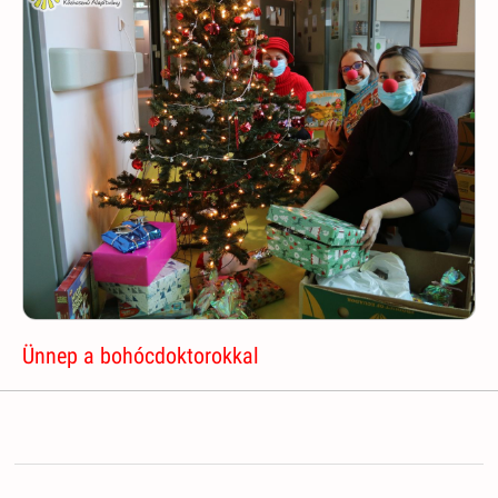
Ünnep a bohócdoktorokkal