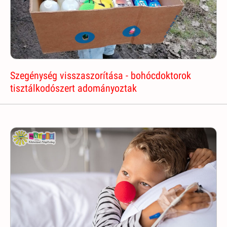
Szegénység visszaszorítása - bohócdoktorok
tisztálkodószert adományoztak