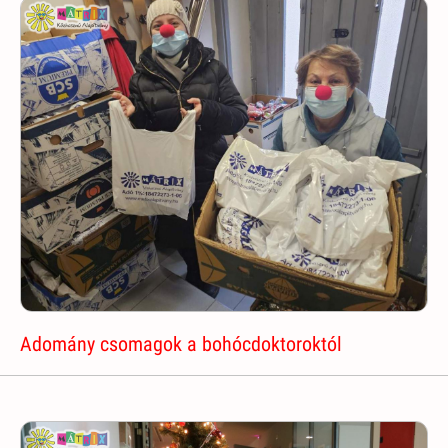
Adomány csomagok a bohócdoktoroktól