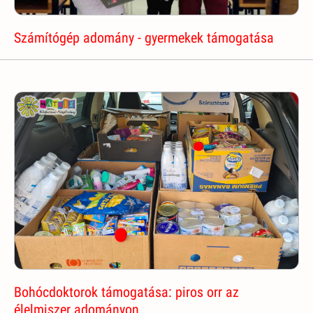
Számítógép adomány - gyermekek támogatása
Bohócdoktorok támogatása: piros orr az
élelmiszer adományon