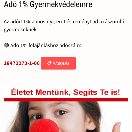
Adó 1% Gyermekvédelemre
Az adód 1%-a mosolyt, erőt és reményt ad a rászoruló
gyermekeknek.
🔴 Adó 1% felajánláshoz adószám:
18472273-1-06
📋 MÁSOLÁS