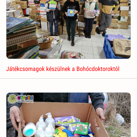
Játékcsomagok készülnek a Bohócdoktoroktól