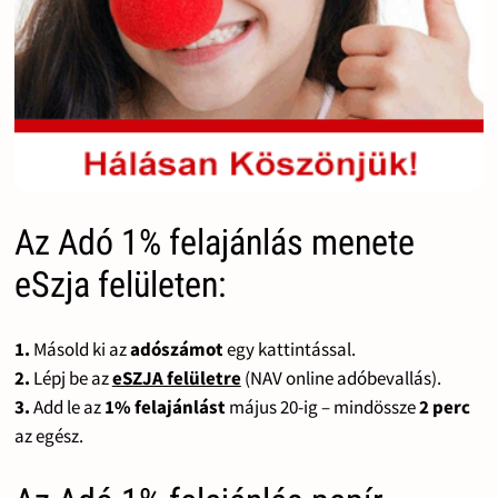
Az Adó 1% felajánlás menete
eSzja felületen:
1.
Másold ki az
adószámot
egy kattintással.
2.
Lépj be az
eSZJA felületre
(NAV online adóbevallás).
3.
Add le az
1% felajánlást
május 20-ig – mindössze
2 perc
az egész.