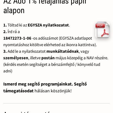
Az Adó 1% felajánlás papír
alapon
1.
Töltsd ki az
EGYSZA nyilatkozatot
.
2.
Írd rá a
18472273-1-06
-os adószámot (EGYSZA adatlapot
nyomtatáshoz kitöltve elérheted az ikonra kattintva).
3.
Add le a nyilatkozatot
munkáltatódnak
, vagy
személyesen
, illetve
postán
május közepéig a NAV részére.
(kérdés esetén segítséget a bérszámfejtő / könyvelő tud
adni)
Ismerd meg segítő programjainkat. Segítő
támogatásodat
hálásan köszönjük!