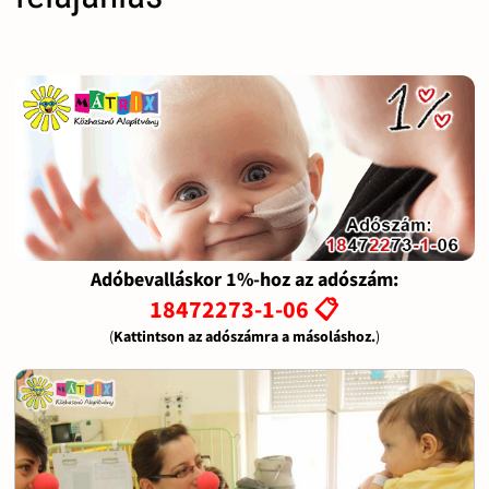
Adóbevalláskor 1%-hoz az adószám:
18472273-1-06 📋
(
Kattintson az adószámra a másoláshoz.
)