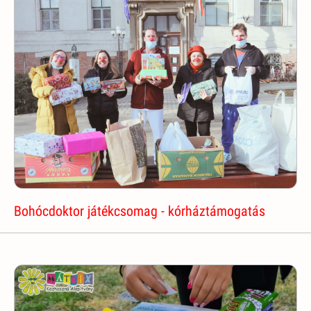
Bohócdoktor játékcsomag - kórháztámogatás