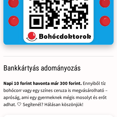
Bankkártyás adományozás
Napi 10 forint havonta már 300 forint.
Ennyiből tíz
bohócorr vagy egy színes ceruza is megvásárolható –
apróság, ami egy gyermeknek mégis mosolyt és erőt
adhat. 🤍 Segítenél? Hálásan köszönjük!