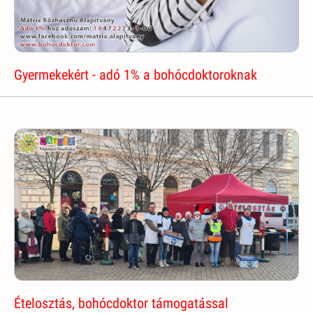
Gyermekekért - adó 1% a bohócdoktoroknak
Ételosztás, bohócdoktor támogatással