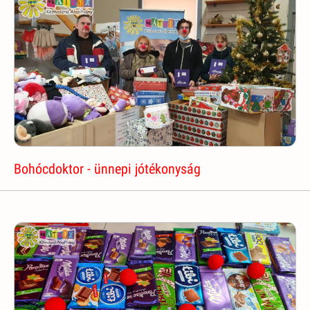
Bohócdoktor - ünnepi jótékonyság