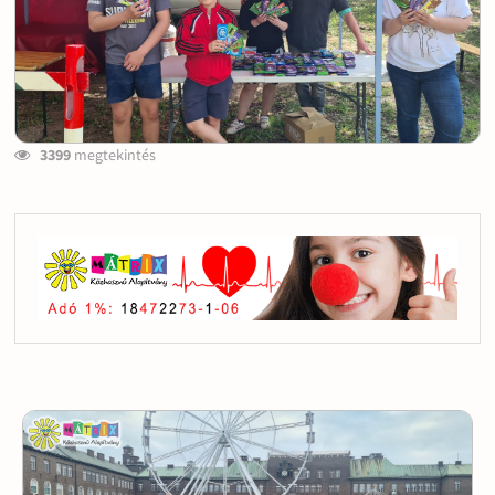
3399
megtekintés