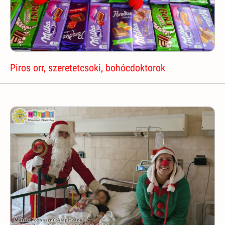
Piros orr, szeretetcsoki, bohócdoktorok