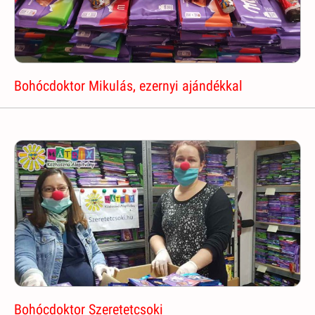
Bohócdoktor Mikulás, ezernyi ajándékkal
Bohócdoktor Szeretetcsoki