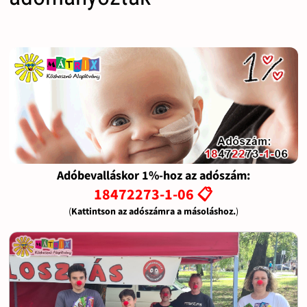
Adóbevalláskor 1%-hoz az adószám:
18472273-1-06 📋
(
Kattintson az adószámra a másoláshoz.
)