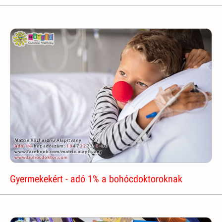
Gyermekekért - adó 1% a bohócdoktoroknak