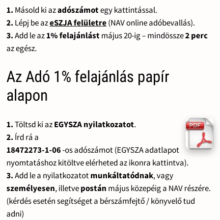
1.
Másold ki az
adószámot
egy kattintással.
2.
Lépj be az
eSZJA felületre
(NAV online adóbevallás).
3.
Add le az
1% felajánlást
május 20-ig – mindössze
2 perc
az egész.
Az Adó 1% felajánlás papír
alapon
1.
Töltsd ki az
EGYSZA nyilatkozatot
.
2.
Írd rá a
18472273-1-06
-os adószámot (EGYSZA adatlapot
nyomtatáshoz kitöltve elérheted az ikonra kattintva).
3.
Add le a nyilatkozatot
munkáltatódnak
, vagy
személyesen
, illetve
postán
május közepéig a NAV részére.
(kérdés esetén segítséget a bérszámfejtő / könyvelő tud
adni)