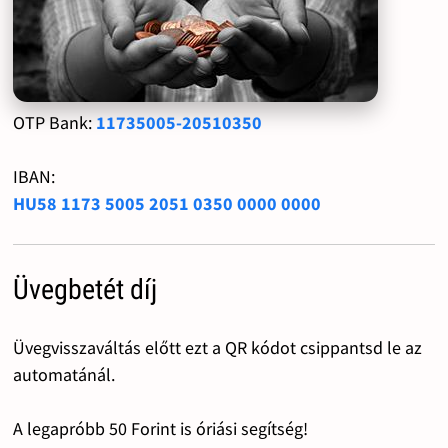
OTP Bank:
11735005-20510350
IBAN:
HU58 1173 5005 2051 0350 0000 0000
Üvegbetét díj
Üvegvisszaváltás előtt ezt a QR kódot csippantsd le az
automatánál.
A legapróbb 50 Forint is óriási segítség!