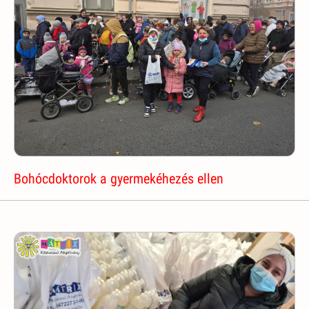
Bohócdoktorok a gyermekéhezés ellen