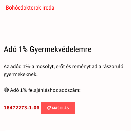
Bohócdoktorok iroda
Adó 1% Gyermekvédelemre
Az adód 1%-a mosolyt, erőt és reményt ad a rászoruló
gyermekeknek.
🔴 Adó 1% felajánláshoz adószám:
18472273-1-06
📋 MÁSOLÁS