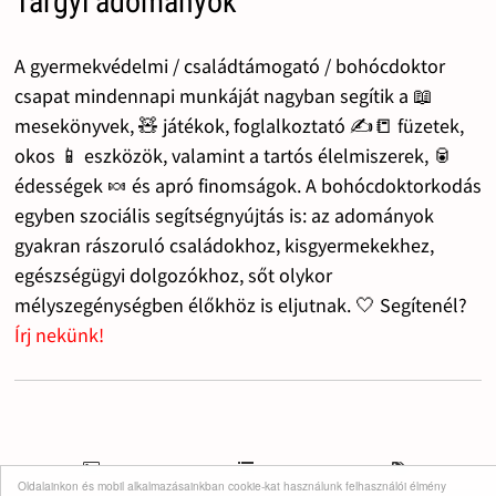
Tárgyi adományok
A gyermekvédelmi / családtámogató / bohócdoktor
csapat mindennapi munkáját nagyban segítik a 📖
mesekönyvek, 🧸 játékok, foglalkoztató ✍️📒 füzetek,
okos 📱 eszközök, valamint a tartós élelmiszerek, 🥫
édességek 🍬 és apró finomságok. A bohócdoktorkodás
egyben szociális segítségnyújtás is: az adományok
gyakran rászoruló családokhoz, kisgyermekekhez,
egészségügyi dolgozókhoz, sőt olykor
mélyszegénységben élőkhöz is eljutnak. 🤍 Segítenél?
Írj nekünk!
Oldalainkon és mobil alkalmazásainkban cookie-kat használunk felhasználói élmény