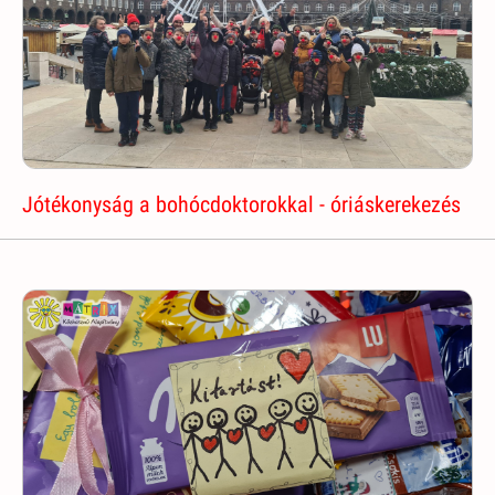
Jótékonyság a bohócdoktorokkal - óriáskerekezés