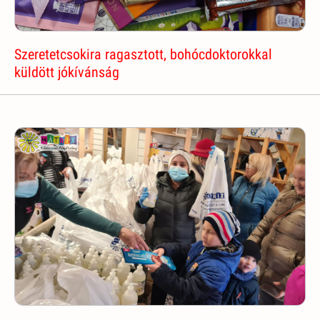
Szeretetcsokira ragasztott, bohócdoktorokkal
küldött jókívánság