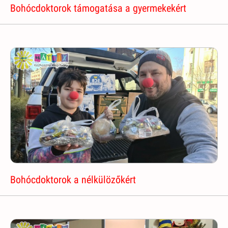
Bohócdoktorok támogatása a gyermekekért
Bohócdoktorok a nélkülözőkért