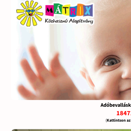
Adóbevallásk
1847
(
Kattintson a