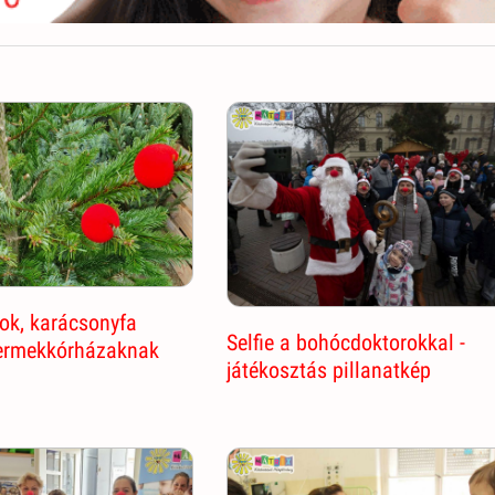
ok, karácsonyfa
Selfie a bohócdoktorokkal -
ermekkórházaknak
játékosztás pillanatkép