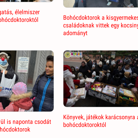
atás, élelmiszer
Bohócdoktorok a kisgyermeke
hócdoktoroktól
családoknak vittek egy kocsin
adományt
Könyvek, játékok karácsonyra 
ül is naponta csodát
bohócdoktoroktól
ohócdoktorok