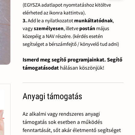
(EGYSZA adatlapot nyomtatáshoz kitöltve
elérheted az ikonra kattintva).
3.
Add le a nyilatkozatot
munkáltatódnak
,
vagy
személyesen
, illetve
postán
május
közepéig a NAV részére. (kérdés esetén
segítséget a bérszámfejtő / könyvelő tud adni)
Ismerd meg segítő programjainkat. Segítő
támogatásodat
hálásan köszönjük!
Anyagi támogatás
Az alkalmi vagy rendszeres anyagi
támogatás sok esetben a működés
fenntartását, sőt akár életmentő segítséget