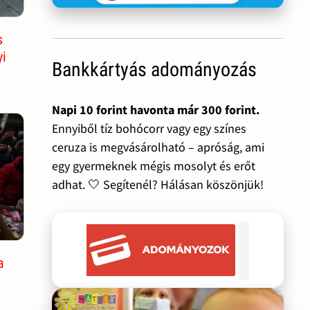
s
yi
Bankkártyás adományozás
Napi 10 forint havonta már 300 forint.
Ennyiből tíz bohócorr vagy egy színes
ceruza is megvásárolható – apróság, ami
egy gyermeknek mégis mosolyt és erőt
adhat. 🤍 Segítenél? Hálásan köszönjük!
a