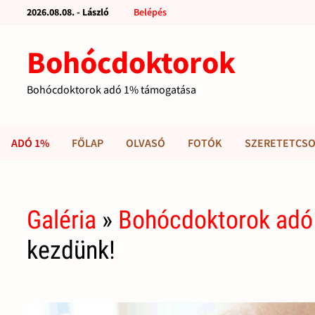
2026.08.08. - László
Belépés
Bohócdoktorok
Bohócdoktorok adó 1% támogatása
ADÓ 1%
FŐLAP
OLVASÓ
FOTÓK
SZERETETCSO
Galéria
»
Bohócdoktorok adó
kezdünk!