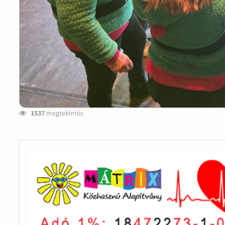
1537
megtekintés