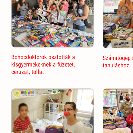
Bohócdoktorok osztották a
Számítógép 
kisgyermekeknek a füzetet,
tanuláshoz
ceruzát, tollat