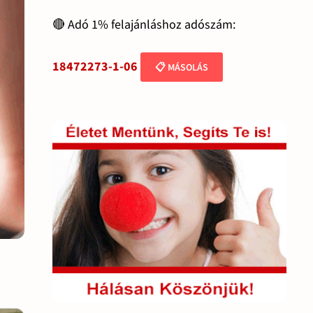
🔴 Adó 1% felajánláshoz adószám:
18472273-1-06
📋 MÁSOLÁS