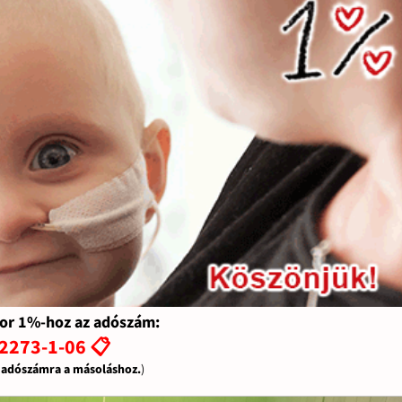
or 1%-hoz az adószám:
2273-1-06 📋
z adószámra a másoláshoz.
)