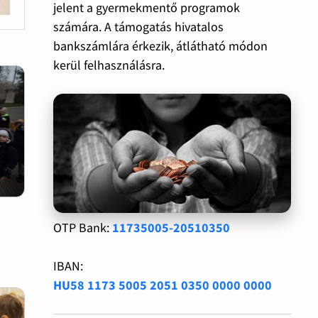
jelent a gyermekmentő programok
számára. A támogatás hivatalos
bankszámlára érkezik, átlátható módon
kerül felhasználásra.
OTP Bank:
11735005-20510350
IBAN:
HU58 1173 5005 2051 0350 0000 0000