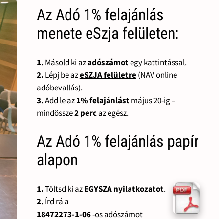
Az Adó 1% felajánlás
menete eSzja felületen:
1.
Másold ki az
adószámot
egy kattintással.
2.
Lépj be az
eSZJA felületre
(NAV online
adóbevallás).
3.
Add le az
1% felajánlást
május 20-ig –
mindössze
2 perc
az egész.
Az Adó 1% felajánlás papír
alapon
1.
Töltsd ki az
EGYSZA nyilatkozatot
.
2.
Írd rá a
18472273-1-06
-os adószámot