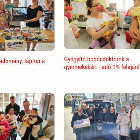
Gyógyító bohócdoktorok a
adomány, laptop a
gyermekekért - adó 1% felaján