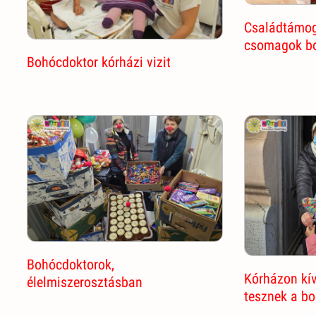
Családtámog
csomagok bo
Bohócdoktor kórházi vizit
Bohócdoktorok,
Kórházon kív
élelmiszerosztásban
tesznek a b