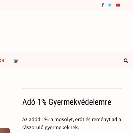
OR
@
Adó 1% Gyermekvédelemre
Az adód 1%-a mosolyt, erőt és reményt ad a
rászoruló gyermekeknek.