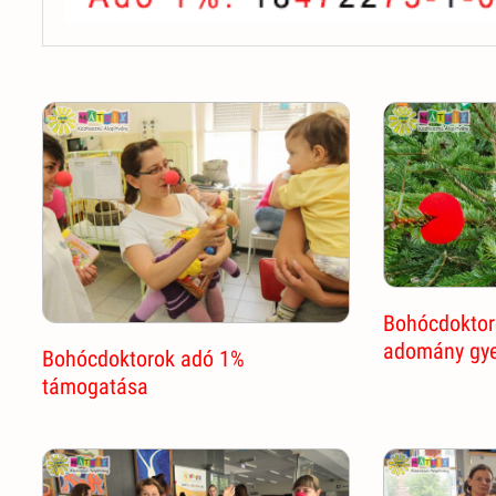
Bohócdoktor
adomány gy
Bohócdoktorok adó 1%
támogatása