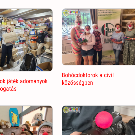
Bohócdoktorok a civil
ok játék adományok
közösségben
ogatás