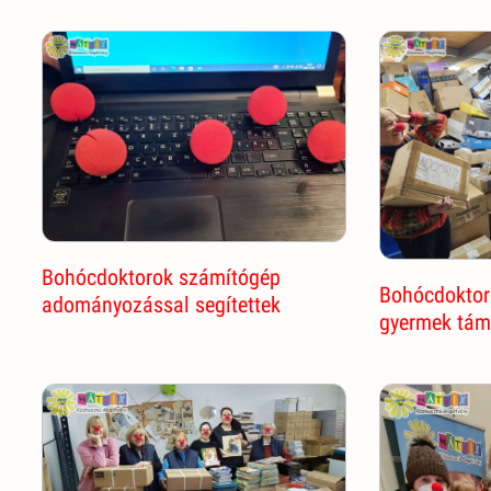
Bohócdoktorok számítógép
Bohócdoktor
adományozással segítettek
gyermek tám