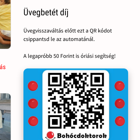
Üvegbetét díj
Üvegvisszaváltás előtt ezt a QR kódot
csippantsd le az automatánál.
A legapróbb 50 Forint is óriási segítség!
lás