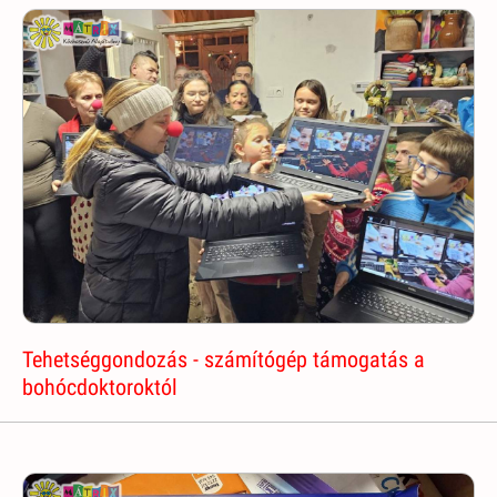
Tehetséggondozás - számítógép támogatás a
bohócdoktoroktól