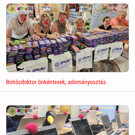
Bohócdoktor önkéntesek, adományosztás