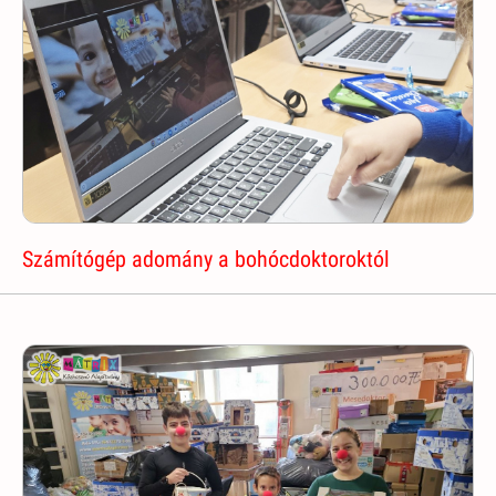
Számítógép adomány a bohócdoktoroktól