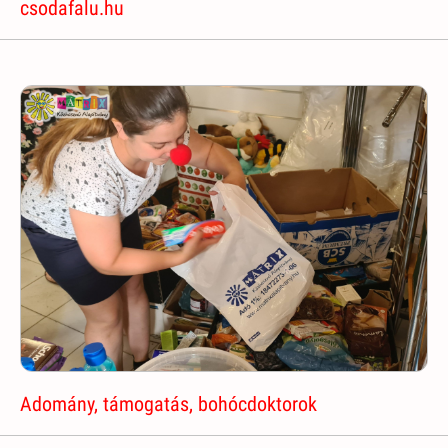
csodafalu.hu
Adomány, támogatás, bohócdoktorok