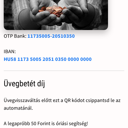
OTP Bank:
11735005-20510350
IBAN:
HU58 1173 5005 2051 0350 0000 0000
Üvegbetét díj
Üvegvisszaváltás előtt ezt a QR kódot csippantsd le az
automatánál.
A legapróbb 50 Forint is óriási segítség!