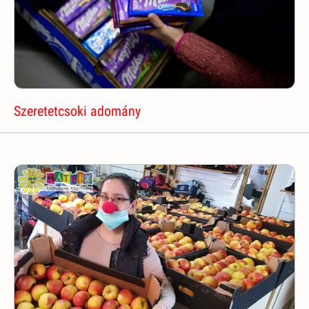
Szeretetcsoki adomány