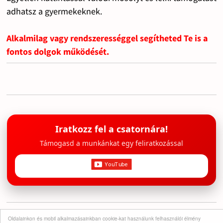
adhatsz a gyermekeknek.
Alkalmilag vagy rendszerességgel segítheted Te is a
fontos dolgok működését.
Iratkozz fel a csatornára!
Támogasd a munkánkat egy feliratkozással
Oldalainkon és mobil alkalmazásainkban cookie-kat használunk felhasználói élmény