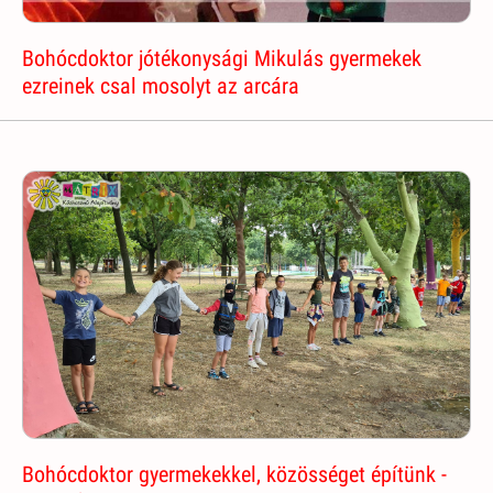
Bohócdoktor jótékonysági Mikulás gyermekek
ezreinek csal mosolyt az arcára
Bohócdoktor gyermekekkel, közösséget építünk -