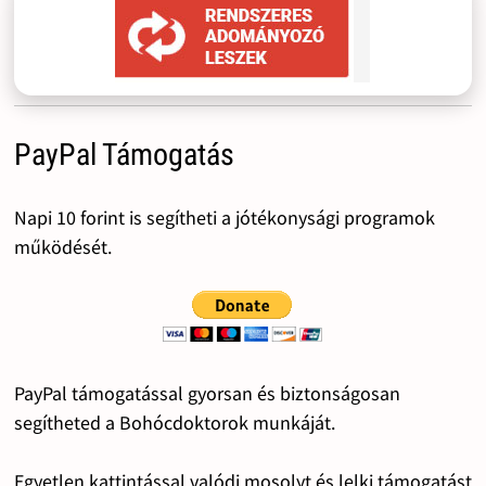
PayPal Támogatás
Napi 10 forint is segítheti a jótékonysági programok
működését.
PayPal támogatással gyorsan és biztonságosan
segítheted a Bohócdoktorok munkáját.
Egyetlen kattintással valódi mosolyt és lelki támogatást