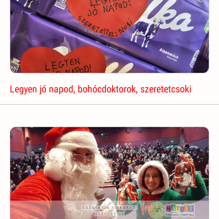
Legyen jó napod, bohócdoktorok, szeretetcsoki