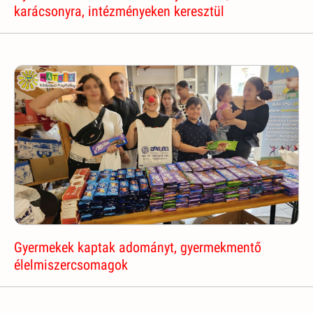
karácsonyra, intézményeken keresztül
Gyermekek kaptak adományt, gyermekmentő
élelmiszercsomagok