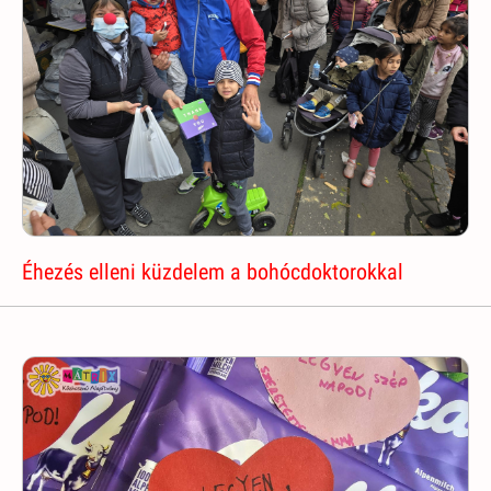
Éhezés elleni küzdelem a bohócdoktorokkal