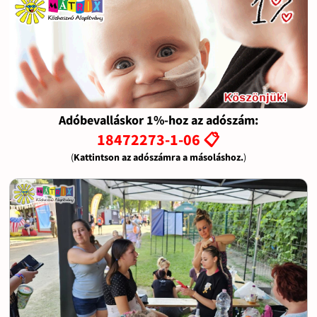
Adóbevalláskor 1%-hoz az adószám:
18472273-1-06 📋
(
Kattintson az adószámra a másoláshoz.
)