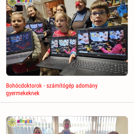
Bohócdoktorok - számítógép adomány
gyermekeknek