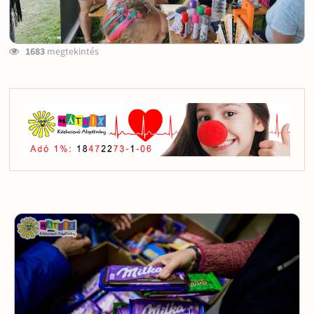
1683
megtekintés