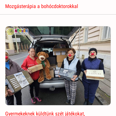
Mozgásterápia a bohócdoktorokkal
Gyermekeknek küldtünk szét játékokat,