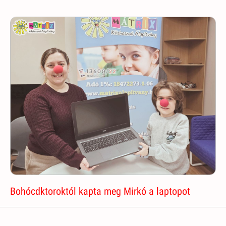
Bohócdktoroktól kapta meg Mirkó a laptopot