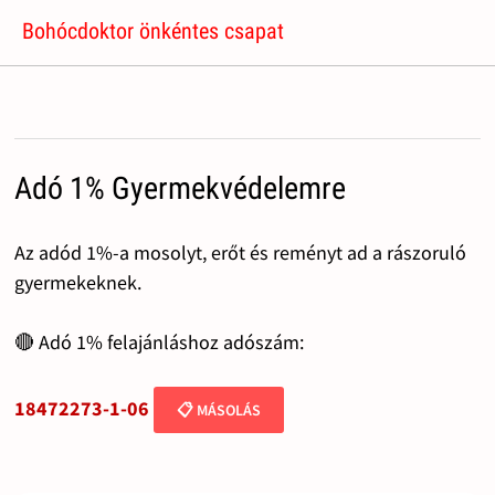
Bohócdoktor önkéntes csapat
Adó 1% Gyermekvédelemre
Az adód 1%-a mosolyt, erőt és reményt ad a rászoruló
gyermekeknek.
🔴 Adó 1% felajánláshoz adószám:
18472273-1-06
📋 MÁSOLÁS