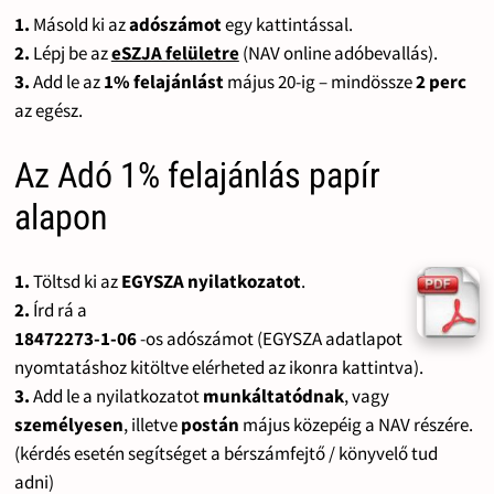
1.
Másold ki az
adószámot
egy kattintással.
2.
Lépj be az
eSZJA felületre
(NAV online adóbevallás).
3.
Add le az
1% felajánlást
május 20-ig – mindössze
2 perc
az egész.
Az Adó 1% felajánlás papír
alapon
1.
Töltsd ki az
EGYSZA nyilatkozatot
.
2.
Írd rá a
18472273-1-06
-os adószámot (EGYSZA adatlapot
nyomtatáshoz kitöltve elérheted az ikonra kattintva).
3.
Add le a nyilatkozatot
munkáltatódnak
, vagy
személyesen
, illetve
postán
május közepéig a NAV részére.
(kérdés esetén segítséget a bérszámfejtő / könyvelő tud
adni)