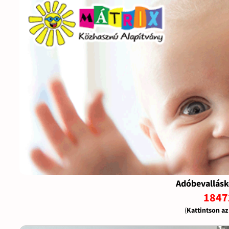
Adóbevallásk
1847
(
Kattintson a