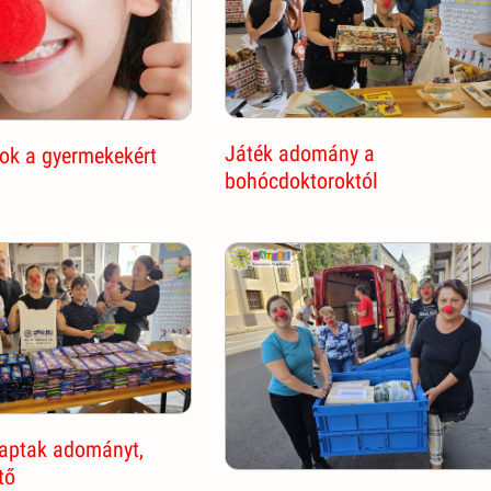
Játék adomány a
ok a gyermekekért
bohócdoktoroktól
aptak adományt,
tő