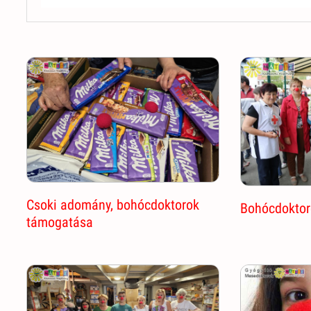
Csoki adomány, bohócdoktorok
Bohócdoktoro
támogatása