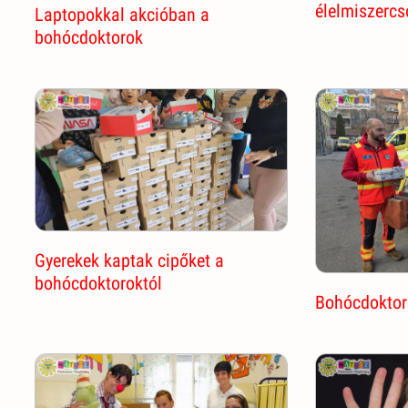
élelmiszerc
Laptopokkal akcióban a
bohócdoktorok
Gyerekek kaptak cipőket a
bohócdoktoroktól
Bohócdoktor