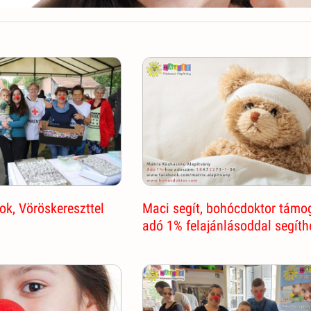
k, Vöröskereszttel
Maci segít, bohócdoktor támo
adó 1% felajánlásoddal segíth