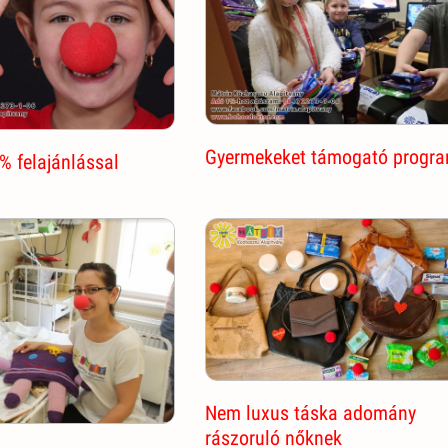
Gyermekeket támogató progr
% felajánlással
Nem luxus táska adomány
rászoruló nőknek