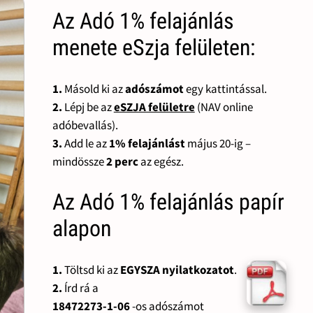
Az Adó 1% felajánlás
menete eSzja felületen:
1.
Másold ki az
adószámot
egy kattintással.
2.
Lépj be az
eSZJA felületre
(NAV online
adóbevallás).
3.
Add le az
1% felajánlást
május 20-ig –
mindössze
2 perc
az egész.
Az Adó 1% felajánlás papír
alapon
1.
Töltsd ki az
EGYSZA nyilatkozatot
.
2.
Írd rá a
18472273-1-06
-os adószámot