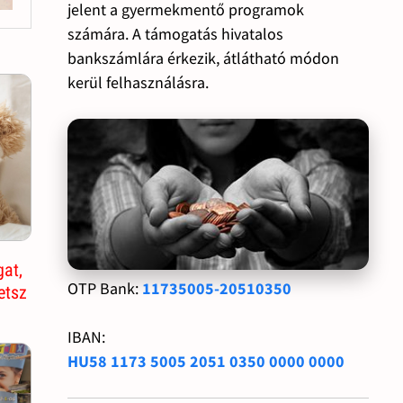
jelent a gyermekmentő programok
számára. A támogatás hivatalos
bankszámlára érkezik, átlátható módon
kerül felhasználásra.
gat,
OTP Bank:
11735005-20510350
etsz
IBAN:
HU58 1173 5005 2051 0350 0000 0000