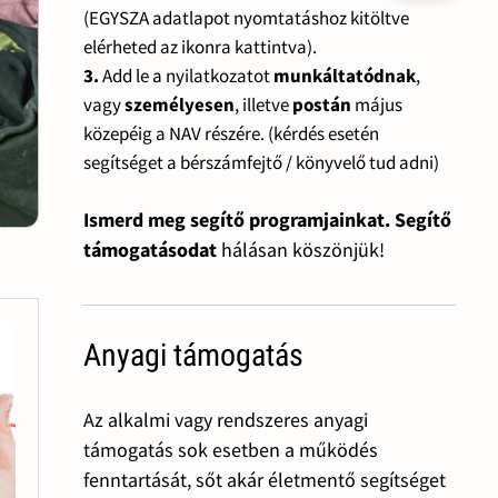
(EGYSZA adatlapot nyomtatáshoz kitöltve
elérheted az ikonra kattintva).
3.
Add le a nyilatkozatot
munkáltatódnak
,
vagy
személyesen
, illetve
postán
május
közepéig a NAV részére. (kérdés esetén
segítséget a bérszámfejtő / könyvelő tud adni)
Ismerd meg segítő programjainkat. Segítő
támogatásodat
hálásan köszönjük!
Anyagi támogatás
Az alkalmi vagy rendszeres anyagi
támogatás sok esetben a működés
fenntartását, sőt akár életmentő segítséget