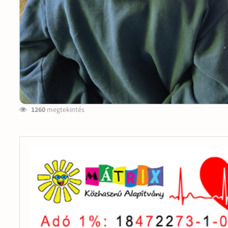
1260
megtekintés