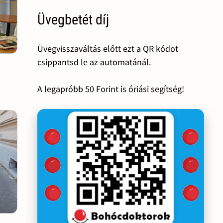
Üvegbetét díj
Üvegvisszaváltás előtt ezt a QR kódot
csippantsd le az automatánál.
A legapróbb 50 Forint is óriási segítség!