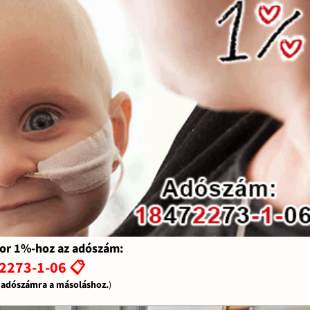
or 1%-hoz az adószám:
2273-1-06 📋
z adószámra a másoláshoz.
)