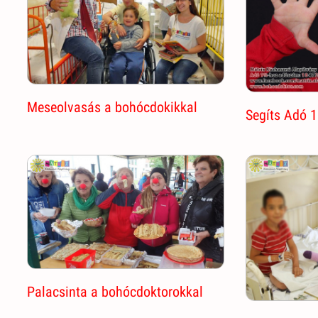
Meseolvasás a bohócdokikkal
Segíts Adó 1
Palacsinta a bohócdoktorokkal