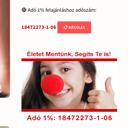
🔴 Adó 1% felajánláshoz adószám:
18472273-1-06
📋 MÁSOLÁS