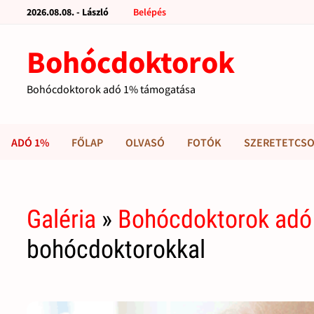
2026.08.08. - László
Belépés
Bohócdoktorok
Bohócdoktorok adó 1% támogatása
ADÓ 1%
FŐLAP
OLVASÓ
FOTÓK
SZERETETCSO
Galéria
»
Bohócdoktorok adó
bohócdoktorokkal