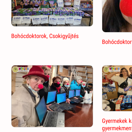
Bohócdoktorok, Csokigyűjtés
Bohócdoktor
Gyermekek k
gyermekmen