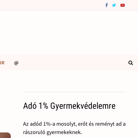
OR
@
Adó 1% Gyermekvédelemre
Az adód 1%-a mosolyt, erőt és reményt ad a
rászoruló gyermekeknek.