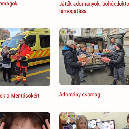
somagok
Játék adományok, bohócdokto
támogatása
Adomány csomag
ok a Mentősökért