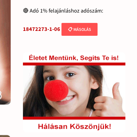
🔴 Adó 1% felajánláshoz adószám:
18472273-1-06
📋 MÁSOLÁS