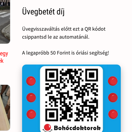
Üvegbetét díj
Üvegvisszaváltás előtt ezt a QR kódot
csippantsd le az automatánál.
A legapróbb 50 Forint is óriási segítség!
 egy
ék