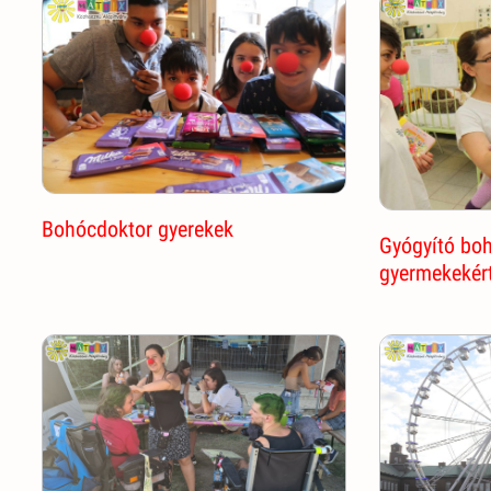
Bohócdoktor gyerekek
Gyógyító bo
gyermekekért