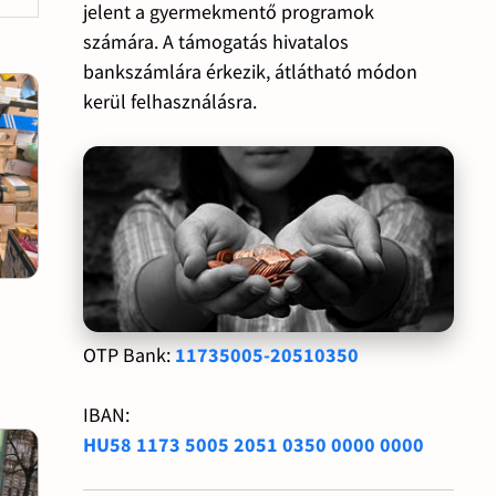
jelent a gyermekmentő programok
számára. A támogatás hivatalos
bankszámlára érkezik, átlátható módon
kerül felhasználásra.
OTP Bank:
11735005-20510350
IBAN:
HU58 1173 5005 2051 0350 0000 0000