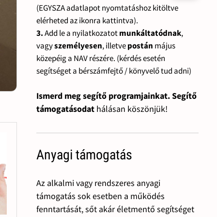
(EGYSZA adatlapot nyomtatáshoz kitöltve
elérheted az ikonra kattintva).
3.
Add le a nyilatkozatot
munkáltatódnak
,
vagy
személyesen
, illetve
postán
május
közepéig a NAV részére. (kérdés esetén
segítséget a bérszámfejtő / könyvelő tud adni)
Ismerd meg segítő programjainkat. Segítő
támogatásodat
hálásan köszönjük!
Anyagi támogatás
Az alkalmi vagy rendszeres anyagi
támogatás sok esetben a működés
fenntartását, sőt akár életmentő segítséget