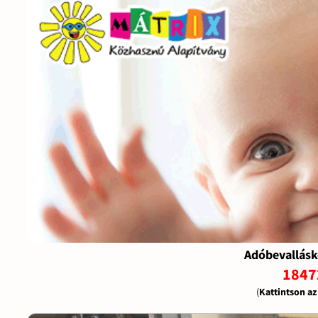
Adóbevallásk
1847
(
Kattintson a