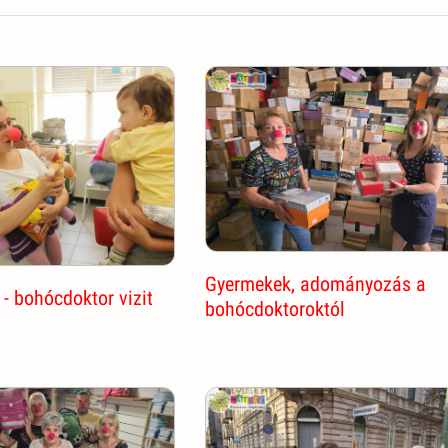
Gyermekek, adományozás a
- bohócdoktor vizit
bohócdoktoroktól