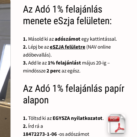
Az Adó 1% felajánlás
menete eSzja felületen:
1.
Másold ki az
adószámot
egy kattintással.
2.
Lépj be az
eSZJA felületre
(NAV online
adóbevallás).
3.
Add le az
1% felajánlást
május 20-ig –
mindössze
2 perc
az egész.
Az Adó 1% felajánlás papír
alapon
1.
Töltsd ki az
EGYSZA nyilatkozatot
.
2.
Írd rá a
18472273-1-06
-os adószámot