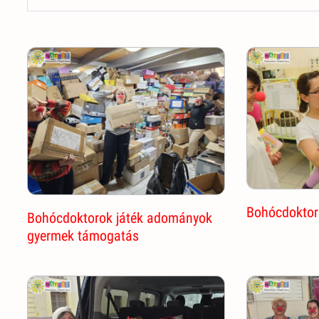
Bohócdoktor 
Bohócdoktorok játék adományok
gyermek támogatás