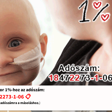
or 1%-hoz az adószám:
2273-1-06 📋
z adószámra a másoláshoz.
)