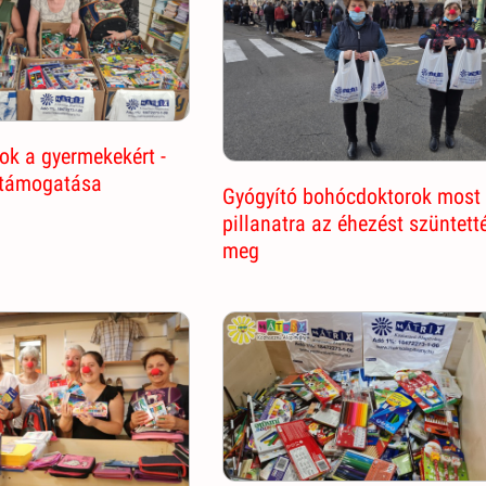
k a gyermekekért -
 támogatása
Gyógyító bohócdoktorok most
pillanatra az éhezést szüntett
meg