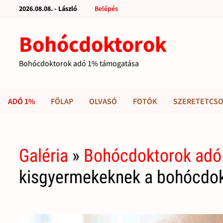
2026.08.08. - László
Belépés
Bohócdoktorok
Bohócdoktorok adó 1% támogatása
ADÓ 1%
FŐLAP
OLVASÓ
FOTÓK
SZERETETCSO
Galéria
»
Bohócdoktorok adó
kisgyermekeknek a bohócdok