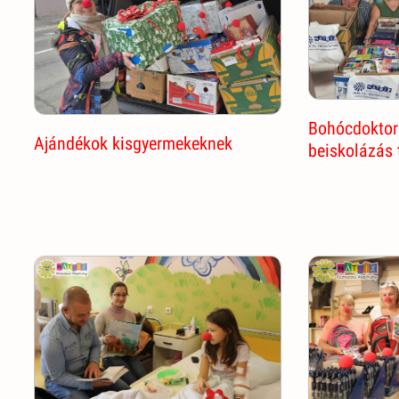
Bohócdoktoro
Ajándékok kisgyermekeknek
beiskolázás