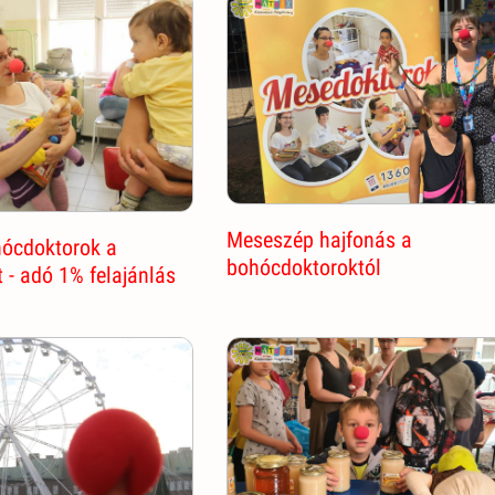
Meseszép hajfonás a
hócdoktorok a
bohócdoktoroktól
 - adó 1% felajánlás