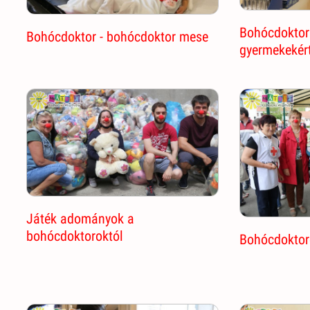
Bohócdoktor
Bohócdoktor - bohócdoktor mese
gyermekekér
Játék adományok a
bohócdoktoroktól
Bohócdoktoro