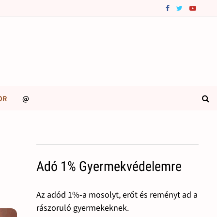
OR
@
Adó 1% Gyermekvédelemre
Az adód 1%-a mosolyt, erőt és reményt ad a
rászoruló gyermekeknek.