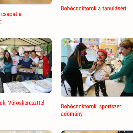
Bohócdoktorok a tanulásért
 csapat a
t
k, Vöröskereszttel
Bohócdoktorok, sportszer
adomány